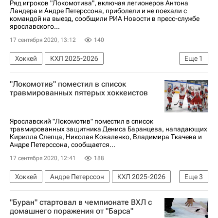
Ряд игроков "Локомотива", включая легионеров Антона
Ландера и Андре Петерссона, приболели и не поехали с
командой на выезд, сообщили РИА Новости в пресс-службе
ярославского...
17 сентября 2020, 13:12
140
Хоккей
КХЛ 2025-2026
Еще
1
Локомотив (Ярославль)
"Локомотив" поместил в список
травмированных пятерых хоккеистов
Ярославский "Локомотив" поместил в список
травмированных защитника Дениса Баранцева, нападающих
Кирилла Слепца, Николая Коваленко, Владимира Ткачева и
Андре Петерссона, сообщается...
17 сентября 2020, 12:41
188
Хоккей
Андре Петерссон
КХЛ 2025-2026
Еще
3
Локомотив (Ярославль)
Денис Баранцев
"Буран" стартовал в чемпионате ВХЛ с
Владимир Ткачев (1993)
домашнего поражения от "Барса"