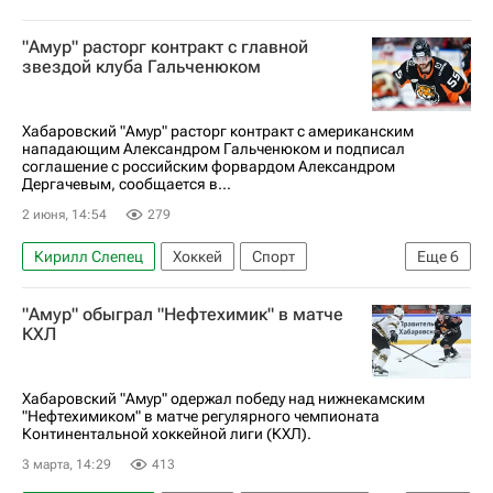
"Амур" расторг контракт с главной
звездой клуба Гальченюком
Хабаровский "Амур" расторг контракт с американским
нападающим Александром Гальченюком и подписал
соглашение с российским форвардом Александром
Дергачевым, сообщается в...
2 июня, 14:54
279
Кирилл Слепец
Хоккей
Спорт
Еще
6
Александр Дергачёв
СКА (Санкт-Петербург)
"Амур" обыграл "Нефтехимик" в матче
Амур
Колорадо Эвеланш
КХЛ 2025-2026
КХЛ
Национальная хоккейная лига (НХЛ)
Хабаровский "Амур" одержал победу над нижнекамским
"Нефтехимиком" в матче регулярного чемпионата
Континентальной хоккейной лиги (КХЛ).
3 марта, 14:29
413