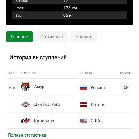
27
Возраст:
178 см
Рост:
65 кг
Вес:
Главное
Статистика
Новости
История выступлений
сезон
команда
страна
номер
Амур
н.в.
Россия
29
Динамо Рига
Латвия
Каролина
США
Полная статистика