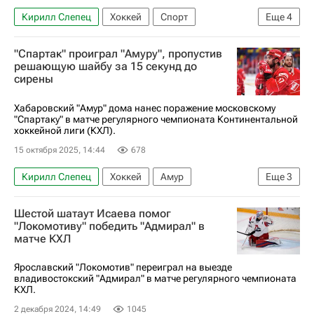
Кирилл Слепец
Хоккей
Спорт
Еще
4
Марат Хайруллин
Амур
"Спартак" проиграл "Амуру", пропустив
СКА (Санкт-Петербург)
КХЛ 2025-2026
решающую шайбу за 15 секунд до
сирены
Хабаровский "Амур" дома нанес поражение московскому
"Спартаку" в матче регулярного чемпионата Континентальной
хоккейной лиги (КХЛ).
15 октября 2025, 14:44
678
Кирилл Слепец
Хоккей
Амур
Еще
3
Игнат Коротких
КХЛ 2025-2026
Шестой шатаут Исаева помог
Сергей Дубакин
"Локомотиву" победить "Адмирал" в
матче КХЛ
Ярославский "Локомотив" переиграл на выезде
владивостокский "Адмирал" в матче регулярного чемпионата
КХЛ.
2 декабря 2024, 14:49
1045