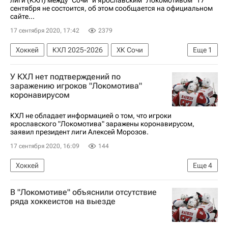
сентября не состоится, об этом сообщается на официальном
сайте...
17 сентября 2020, 17:42
2379
Хоккей
КХЛ 2025-2026
ХК Сочи
Еще
1
Локомотив (Ярославль)
У КХЛ нет подтверждений по
заражению игроков "Локомотива"
коронавирусом
КХЛ не обладает информацией о том, что игроки
ярославского "Локомотива" заражены коронавирусом,
заявил президент лиги Алексей Морозов.
17 сентября 2020, 16:09
144
Хоккей
Еще
4
Федеральная служба по надзору в сфере защиты прав потребителей и благополучия человека (Роспотребнадзор)
В "Локомотиве" объяснили отсутствие
КХЛ 2025-2026
Локомотив (Ярославль)
ряда хоккеистов на выезде
Спорт в условиях пандемии коронавируса