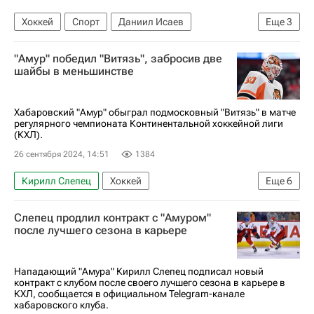
Хоккей
Спорт
Даниил Исаев
Еще
3
Локомотив (Ярославль)
Адмирал
"Амур" победил "Витязь", забросив две
КХЛ 2025-2026
шайбы в меньшинстве
Хабаровский "Амур" обыграл подмосковный "Витязь" в матче
регулярного чемпионата Континентальной хоккейной лиги
(КХЛ).
26 сентября 2024, 14:51
1384
Кирилл Слепец
Хоккей
Еще
6
Александр Щемеров
Иван Воробьев
Слепец продлил контракт с "Амуром"
Амур
Витязь
Сибирь
КХЛ 2025-2026
после лучшего сезона в карьере
Нападающий "Амура" Кирилл Слепец подписал новый
контракт с клубом после своего лучшего сезона в карьере в
КХЛ, сообщается в официальном Telegram-канале
хабаровского клуба.