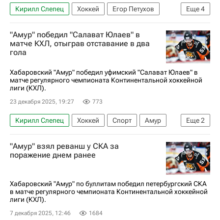
Кирилл Слепец
Хоккей
Егор Петухов
Еще
4
Адмирал
Амур
Сибирь
КХЛ 2025-2026
"Амур" победил "Салават Юлаев" в
матче КХЛ, отыграв отставание в два
гола
Хабаровский "Амур" победил уфимский "Салават Юлаев" в
матче регулярного чемпионата Континентальной хоккейной
лиги (КХЛ).
23 декабря 2025, 19:27
773
Кирилл Слепец
Хоккей
Спорт
Амур
Еще
2
Салават Юлаев
КХЛ 2025-2026
"Амур" взял реванш у СКА за
поражение днем ранее
Хабаровский "Амур" по буллитам победил петербургский СКА
в матче регулярного чемпионата Континентальной хоккейной
лиги (КХЛ).
7 декабря 2025, 12:46
1684