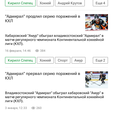
Кирилл Слепец
Хоккей
Андрей Крутов
Еще
4
Нефтехимик
Амур
Адмирал
"Адмирал" продлил серию поражений в
КХЛ 2025-2026
КХЛ
Хабаровский "Амур" обыграл владивостокский "Адмирал" в
матче регулярного чемпионата Континентальной хоккейной
лиги (КХЛ).
16 февраля, 14:46
384
Кирилл Слепец
Хоккей
Спорт
Амур
Еще
2
Адмирал
КХЛ 2025-2026
"Адмирал" прервал серию поражений в
КХЛ
Владивостокский "Адмирал" обыграл хабаровский "Амур" в
матче регулярного чемпионата Континентальной хоккейной
лиги (КХЛ).
3 января, 12:33
260