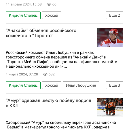
11 апреля 2024, 15:58
66
Кирилл Слепец
Хоккей
Еще
2
Владислав Барулин
Амур
"Анахайм" обменял российского
хоккеиста в "Торонто"
Российский хоккеист Илья Любушкин в рамках
трехстороннего обмена перешел из "Анахайм Дакс" в
"Торонто Мейпл Лифс", сообщается на официальном сайте
Национальной хоккейной лиги...
1 марта 2024, 07:28
682
Кирилл Слепец
Хоккей
Илья Любушкин
Еще
3
Анахайм Дакс
Торонто Мейпл Лифс
"Амур" одержал шестую победу подряд
Национальная хоккейная лига (НХЛ)
в КХЛ
Хабаровский "Амур" на своем льду переиграл астанинский
"Барыс" в матче регулярного чемпионата КХЛ, одержав