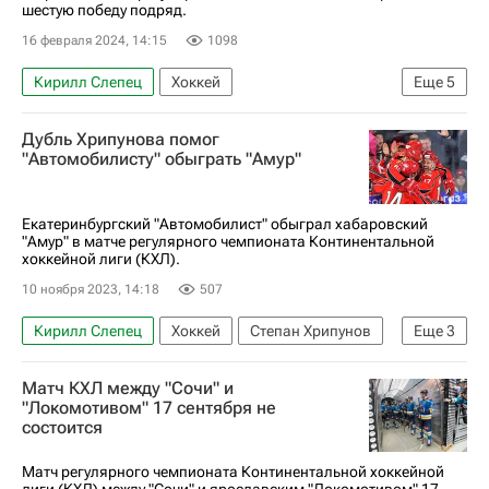
шестую победу подряд.
16 февраля 2024, 14:15
1098
Кирилл Слепец
Хоккей
Еще
5
Станислав Бочаров
Дмитрий Шевченко
Дубль Хрипунова помог
Амур
Барыс
Атлант
"Автомобилисту" обыграть "Амур"
Екатеринбургский "Автомобилист" обыграл хабаровский
"Амур" в матче регулярного чемпионата Континентальной
хоккейной лиги (КХЛ).
10 ноября 2023, 14:18
507
Кирилл Слепец
Хоккей
Степан Хрипунов
Еще
3
Стефан Да Коста
Амур
Автомобилист
Матч КХЛ между "Сочи" и
"Локомотивом" 17 сентября не
состоится
Матч регулярного чемпионата Континентальной хоккейной
лиги (КХЛ) между "Сочи" и ярославским "Локомотивом" 17