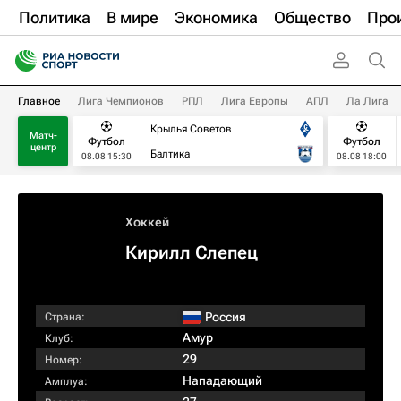
Политика
В мире
Экономика
Общество
Про
Главное
Лига Чемпионов
РПЛ
Лига Европы
АПЛ
Ла Лига
Крылья Советов
Матч-
Футбол
Футбол
центр
Балтика
08.08 15:30
08.08 18:00
Хоккей
Кирилл Слепец
Россия
Страна:
Амур
Клуб:
29
Номер:
Нападающий
Амплуа: