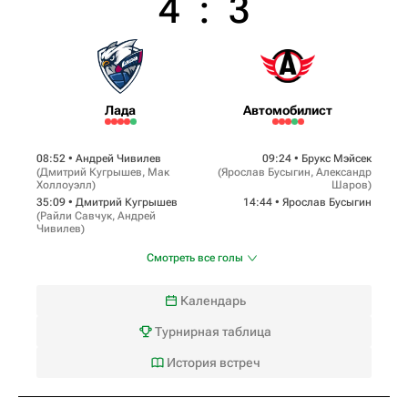
4
:
3
Лада
Автомобилист
08:52 •
Андрей Чивилев
09:24 •
Брукс Мэйсек
(
Дмитрий Кугрышев
,
Мак
(
Ярослав Бусыгин
,
Александр
Холлоуэлл
)
Шаров
)
35:09 •
Дмитрий Кугрышев
14:44 •
Ярослав Бусыгин
(
Райли Савчук
,
Андрей
Чивилев
)
Смотреть все голы
Календарь
Турнирная таблица
История встреч