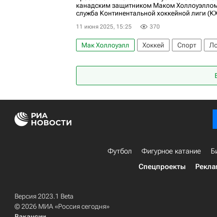
канадским защитником Маком Холлоуэллом,
служба Континентальной хоккейной лиги (КХ
11 июня 2025, 15:25
370
Мак Холлоуэлл
Хоккей
Спорт
Ло
Национальная хоккейная лига (НХЛ)
Т
Футбол
Фигурное катание
Б
Спецпроекты
Рекла
Версия 2023.1 Beta
© 2026 МИА «Россия сегодня»
Вакансии