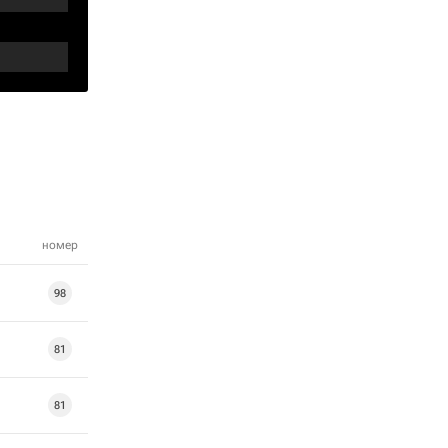
номер
98
81
81