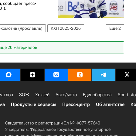
 сообщает пресс-
Л).
комотив (Ярославль)
КХЛ 2025-2026
Еще
2
оронто Мэйпл Лифс
Еще 20 материалов
иатлон
ЗОЖ
Хоккей
Авто/мото
Единоборства
Sport sto
ма
Продукты и сервисы
Пресс-центр
Об агентстве
Ко
Свидетельство о регистрации Эл № ФС77-57640
Учредитель: Федеральное государственное унитарное
предприятие Международное информационное агентство