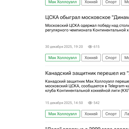
Мак Холлоуэлл
Хоккей
Спорт
М
Северсталь
КХЛ 2025-2026
ЦСКА
ЦСКА обыграл московское "Динам
Московский ЦСКА одержал победу над стол
регулярного чемпионата Континентальной х
30 декабря 2025, 19:20
615
Мак Холлоуэлл
Хоккей
Спорт
М
ЦСКА
КХЛ 2025-2026
ХК Динамо (М
Канадский защитник перешел из 
Канадский защитник Мак Холлоуэлл перешел
московский ЦСКА, сообщается в Telegram-к
клуба Континентальной хоккейной лиги (КХЛ
15 декабря 2025, 14:50
542
Мак Холлоуэлл
Хоккей
Спорт
Л
Николай Макаров
КХЛ 2025-2026