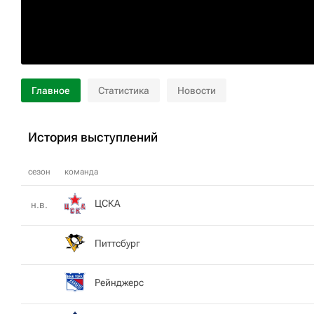
Главное
Статистика
Новости
История выступлений
сезон
команда
ЦСКА
н.в.
Питтсбург
Рейнджерс