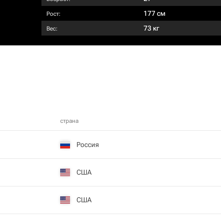
177 см
Рост:
73 кг
Вес:
страна
Россия
США
США