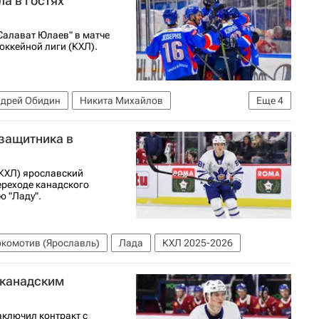
ла в гостях
Салават Юлаев" в матче
оккейной лиги (КХЛ).
дрей Обидин
Никита Михайлов
Еще
4
агнитогорск)
КХЛ 2025-2026
защитника в
(КХЛ) ярославский
ереходе канадского
ю "Ладу".
комотив (Ярославль)
Лада
КХЛ 2025-2026
 канадским
аключил контракт с