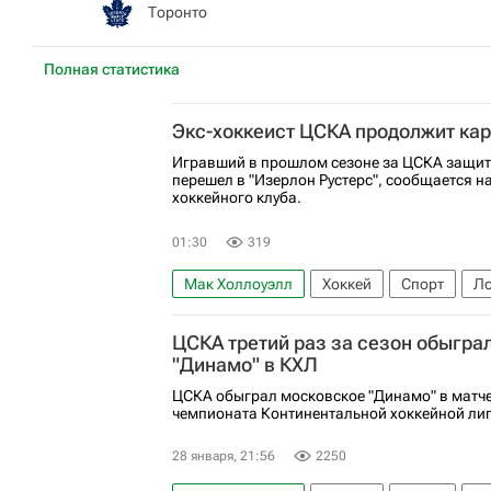
Торонто
Полная статистика
Экс-хоккеист ЦСКА продолжит кар
Игравший в прошлом сезоне за ЦСКА защит
перешел в "Изерлон Рустерс", сообщается н
хоккейного клуба.
01:30
319
Мак Холлоуэлл
Хоккей
Спорт
Ло
Национальная хоккейная лига (НХЛ)
ЦСКА третий раз за сезон обыгра
"Динамо" в КХЛ
ЦСКА обыграл московское "Динамо" в матче
чемпионата Континентальной хоккейной лиг
28 января, 21:56
2250