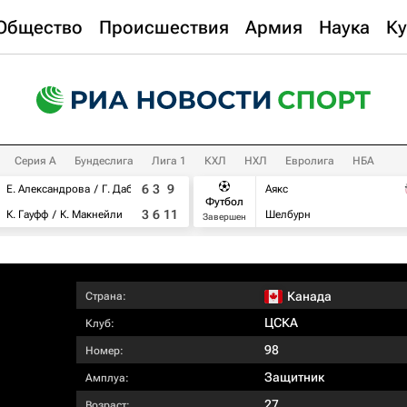
Общество
Происшествия
Армия
Наука
Ку
Серия А
Бундеслига
Лига 1
КХЛ
НХЛ
Евролига
НБА
6
3
9
Е. Александрова
Г. Дабровски
Аякс
Футбол
3
6
11
К. Гауфф
К. Макнейли
Шелбурн
Завершен
Канада
Страна:
ЦСКА
Клуб:
98
Номер:
Защитник
Амплуа:
27
Возраст: