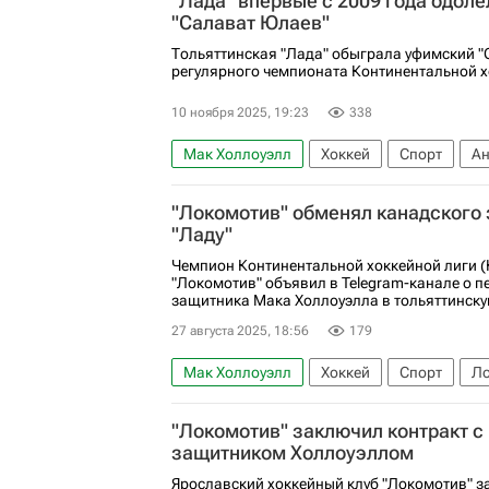
"Лада" впервые с 2009 года одоле
"Салават Юлаев"
Тольяттинская "Лада" обыграла уфимский "
регулярного чемпионата Континентальной х
10 ноября 2025, 19:23
338
Мак Холлоуэлл
Хоккей
Спорт
Ан
Салават Юлаев
Лада
Металлург (М
"Локомотив" обменял канадского 
"Ладу"
Чемпион Континентальной хоккейной лиги 
"Локомотив" объявил в Telegram-канале о п
защитника Мака Холлоуэлла в тольяттинску
27 августа 2025, 18:56
179
Мак Холлоуэлл
Хоккей
Спорт
Ло
"Локомотив" заключил контракт с
защитником Холлоуэллом
Ярославский хоккейный клуб "Локомотив" з