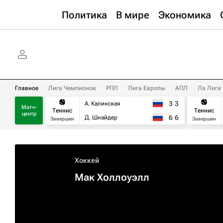
Политика
В мире
Экономика
Главное
Лига Чемпионов
РПЛ
Лига Европы
АПЛ
Ла Лига
3
3
А. Калинская
Матч-
Теннис
Теннис
центр
6
6
Д. Шнайдер
Завершен
Завершен
Хоккей
Мак Холлоуэлл