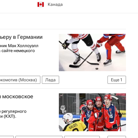
Канада
ьеру в Германии
ник Мак Холлоуэлл
а сайте немецкого
комотив (Москва)
Лада
Еще
1
л московское
 регулярного
и (КХЛ).