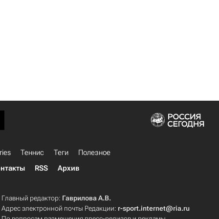
ries
Теннис
Теги
Полезное
нтакты
RSS
Архив
Главный редактор:
Гаврилова А.В.
Адрес электронной почты Редакции:
r-sport.internet@ria.ru
По вопросам размещения пресс-релизов и рекламы