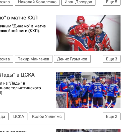
осква
Николай Коваленко
Иван Дроздов
Еще
5
ХК Спартак (Москва)
ХК Динамо (Москва)
о" в матче КХЛ
ичным "Динамо" в матче
оккейной лиги (КХЛ).
осква
Тахир Мингачев
Денис Гурьянов
Еще
3
осква)
"Лады" в ЦСКА
 из "Лады" в
анале тольяттинского
).
ада
ЦСКА
Колби Уильямс
Еще
2