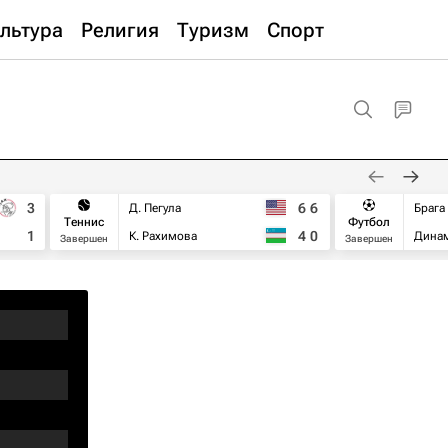
льтура
Религия
Туризм
Спорт
3
6
6
Д. Пегула
Брага
Теннис
Футбол
1
4
0
К. Рахимова
Дина
Завершен
Завершен