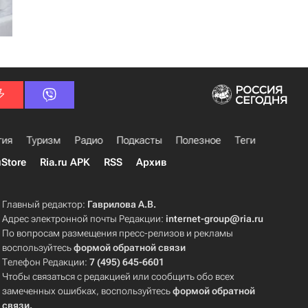
гия
Туризм
Радио
Подкасты
Полезное
Теги
uStore
Ria.ru APK
RSS
Архив
Главный редактор:
Гаврилова А.В.
Адрес электронной почты Редакции:
internet-group@ria.ru
По вопросам размещения пресс-релизов и рекламы
воспользуйтесь
формой обратной связи
Телефон Редакции:
7 (495) 645-6601
Чтобы связаться с редакцией или сообщить обо всех
замеченных ошибках, воспользуйтесь
формой обратной
связи
.