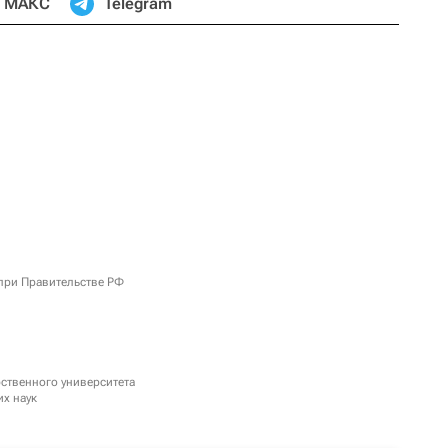
МАКС
Telegram
при Правительстве РФ
рственного университета
их наук