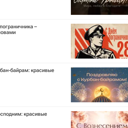
пограничника –
ловами
рбан-байрам: красивые
осподним: красивые