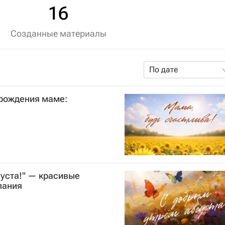
16
Созданные материалы
По дате
 рождения маме:
густа!" — красивые
лания