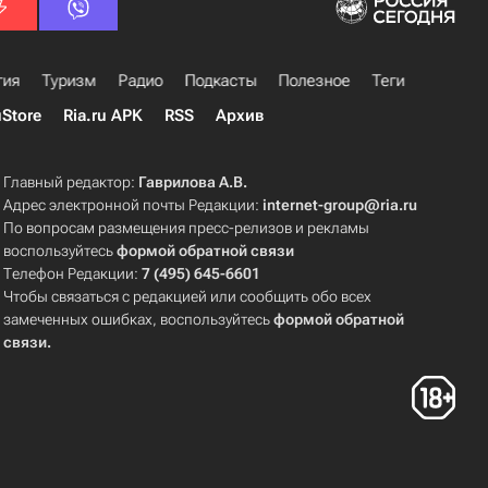
гия
Туризм
Радио
Подкасты
Полезное
Теги
uStore
Ria.ru APK
RSS
Архив
Главный редактор:
Гаврилова А.В.
Адрес электронной почты Редакции:
internet-group@ria.ru
По вопросам размещения пресс-релизов и рекламы
воспользуйтесь
формой обратной связи
Телефон Редакции:
7 (495) 645-6601
Чтобы связаться с редакцией или сообщить обо всех
замеченных ошибках, воспользуйтесь
формой обратной
связи
.