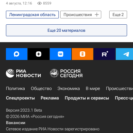
4 августа, 12:16
8559
Ленинградская область
Происшествия
Еще
2
Александр Дрозденко
Еще
20
материалов
Вооруженные силы Украины
Политика
Общество
Экономика
В мире
Происшеств
Спецпроекты
Реклама
Продукты и сервисы
Пресс-ц
Версия 2023.1 Beta
© 2026 МИА «Россия сегодня»
Вакансии
Сетевое издание РИА Новости зарегистрировано