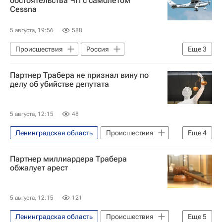
обстоятельства ЧП с самолетом
Cessna
5 августа, 19:56
588
Происшествия
Россия
Еще
3
Бодайбинский район
Бодайбо
Партнер Трабера не признал вину по
Следственный комитет России (СК РФ)
делу об убийстве депутата
5 августа, 12:15
48
Ленинградская область
Происшествия
Еще
4
Санкт-Петербург
Москва
Партнер миллиардера Трабера
Владимир Даниленко (управляющий директор KMZ )
обжалует арест
Московский городской суд
5 августа, 12:15
121
Ленинградская область
Происшествия
Еще
5