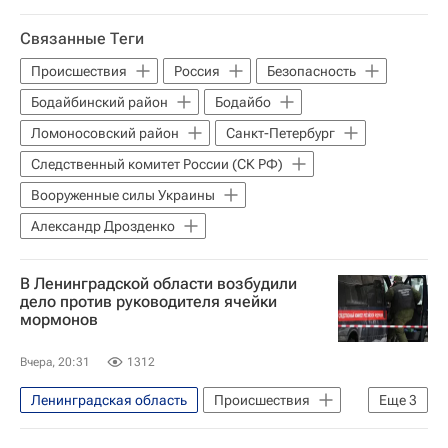
Александр Дрозденко
Связанные Теги
Вооруженные силы Украины
Общество
Происшествия
Россия
Безопасность
дроны
Санкт-Петербург
Бодайбинский район
Бодайбо
Ломоносовский район
Санкт-Петербург
Следственный комитет России (СК РФ)
Вооруженные силы Украины
Александр Дрозденко
В Ленинградской области возбудили
дело против руководителя ячейки
мормонов
Вчера, 20:31
1312
Ленинградская область
Происшествия
Еще
3
Выборг
Украина