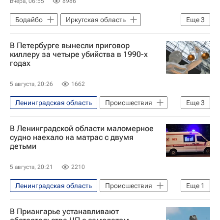
Вчера, 06:55
8986
Бодайбо
Иркутская область
Еще
3
Бодайбинский район
Игорь Кобзев
В Петербурге вынесли приговор
Происшествия
киллеру за четыре убийства в 1990-х
годах
5 августа, 20:26
1662
Ленинградская область
Происшествия
Еще
3
Санкт-Петербург
Ломоносов
В Ленинградской области маломерное
Следственный комитет России (СК РФ)
судно наехало на матрас с двумя
детьми
5 августа, 20:21
2210
Ленинградская область
Происшествия
Еще
1
Северо-Западная транспортная прокуратура
В Приангарье устанавливают