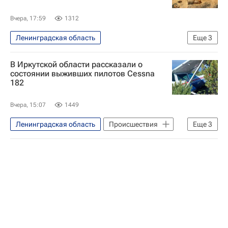
Анастасия Толмачева (певица)
Вчера, 17:59
1312
Александра Дронова
Ленинградская область
Еще
3
Российская академия наук
Наука
В Иркутской области рассказали о
Наука
состоянии выживших пилотов Cessna
182
Вчера, 15:07
1449
Ленинградская область
Происшествия
Еще
3
Бодайбинский район
Иркутская область
Игорь Кобзев