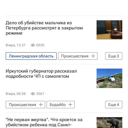
Дело об убийстве мальчика из
Петербурга рассмотрят в закрытом
режиме
Вчера, 13:27
6930
Ленинградская область
Происшествия
Еще
3
Санкт-Петербург
Иркутский губернатор рассказал
Красносельский район
подробности ЧП с самолетом
Следственный комитет России (СК РФ)
Вчера, 08:58
3567
Происшествия
Бодайбо
Еще
4
Иркутская область
"Не первая жертва". Что кроется за
Бодайбинский район
Игорь Кобзев
убийством ребенка под Санкт-