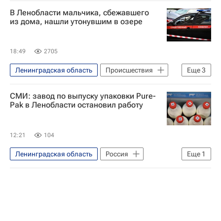
В Ленобласти мальчика, сбежавшего
из дома, нашли утонувшим в озере
18:49
2705
Ленинградская область
Происшествия
Еще
3
Ломоносовский район
Россия
СМИ: завод по выпуску упаковки Pure-
Следственный комитет России (СК РФ)
Pak в Ленобласти остановил работу
12:21
104
Ленинградская область
Россия
Еще
1
Бизнес