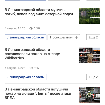
Москва
Россия
В Ленинградской области мужчина
Владимир Даниленко (управляющий директор KMZ )
погиб, попав под винт моторной лодки
Александр Петров
Московский городской суд
4 августа, 15:26
1089
Ленинградская область
Происшествия
Еще
2
Россия
Нева (река)
В Ленинградской области
локализовали пожар на складе
Wildberries
4 августа, 15:25
985
Ленинградская область
Еще
2
Вайлдберриз (Wildberries)
В Ленинградской области потушили
Вооруженные силы Украины
пожар на складе "Ленты" после атаки
БПЛА