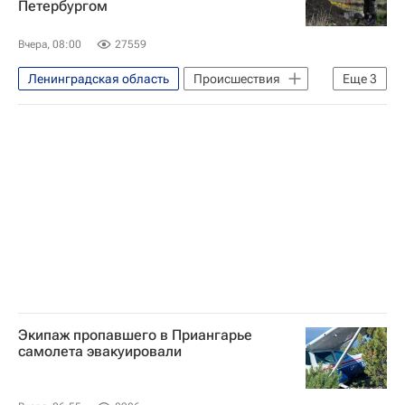
Петербургом
Филипп (король Бельгии)
Вчера, 08:00
27559
Ленинградская область
Происшествия
Еще
3
Тосненский район
Александр Бастрыкин
Следственный комитет России (СК РФ)
Экипаж пропавшего в Приангарье
самолета эвакуировали