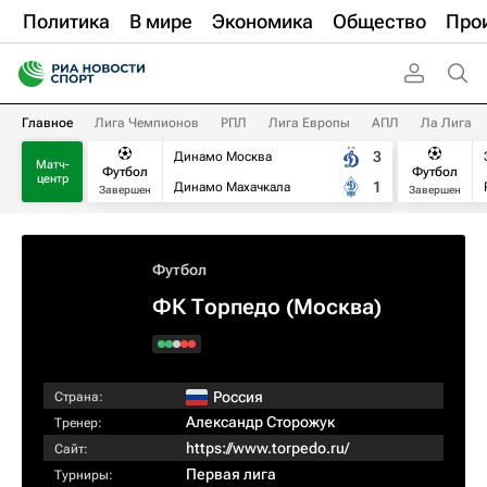
Политика
В мире
Экономика
Общество
Про
Главное
Лига Чемпионов
РПЛ
Лига Европы
АПЛ
Ла Лига
3
Динамо Москва
Матч-
Футбол
Футбол
центр
1
Динамо Махачкала
Завершен
Завершен
Футбол
ФК Торпедо (Москва)
Россия
Страна:
Александр Сторожук
Тренер:
https://www.torpedo.ru/
Сайт:
Первая лига
Турниры: