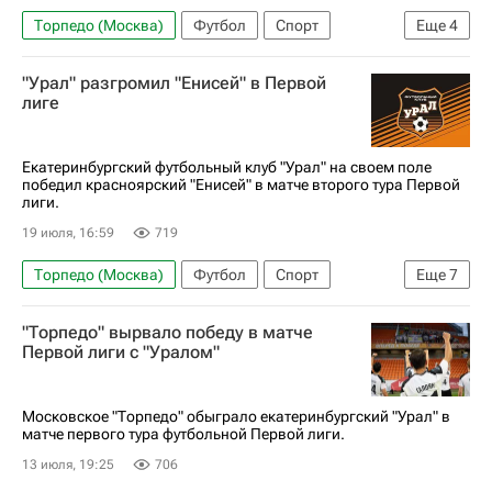
Торпедо (Москва)
Футбол
Спорт
Еще
4
Александр Юшин
Артур Галоян
ФК Волга
"Урал" разгромил "Енисей" в Первой
Первая лига
лиге
Екатеринбургский футбольный клуб "Урал" на своем поле
победил красноярский "Енисей" в матче второго тура Первой
лиги.
19 июля, 16:59
719
Торпедо (Москва)
Футбол
Спорт
Еще
7
Екатеринбург
Россия
Евгений Харин
"Торпедо" вырвало победу в матче
Урал
Енисей
Сергей Юран
Первой лиги с "Уралом"
Денис Боков
Московское "Торпедо" обыграло екатеринбургский "Урал" в
матче первого тура футбольной Первой лиги.
13 июля, 19:25
706