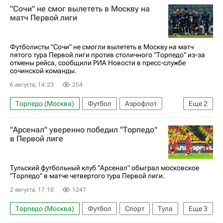
"Сочи" не смог вылететь в Москву на
матч Первой лиги
Футболисты "Сочи" не смогли вылететь в Москву на матч
пятого тура Первой лиги против столичного "Торпедо" из-за
отмены рейса, сообщили РИА Новости в пресс-службе
сочинской команды.
6 августа, 14:23
254
Торпедо (Москва)
Футбол
Аэрофлот
Еще
2
Первая лига
Сочи
"Арсенал" уверенно победил "Торпедо"
в Первой лиге
Тульский футбольный клуб "Арсенал" обыграл московское
"Торпедо" в матче четвертого тура Первой лиги.
2 августа, 17:10
1247
Торпедо (Москва)
Футбол
Спорт
Тула
Еще
3