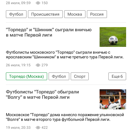
28 июля, 09:59
150
Футбол
Происшествия
Москва
Россия
"Торпедо" и "Шинник" сыграли вничью
в матче Первой лиги
Футболисты московского "Торпедо" сыграли вничью с
ярославским "Шинником" в матче третьего тура Первой лиги.
26 июля, 19:15
279
Торпедо (Москва)
Футбол
Спорт
Еще
6
Москва
Санкт-Петербург
Футболисты "Торпедо" обыграли
Алексей Каштанов
Шинник
Уфа
"Волгу" в матче Первой лиги
Первая лига
Московское "Торпедо" дома нанесло поражение ульяновской
"Волге" в матче второго тура футбольной Первой лиги.
19 июля, 20:33
422