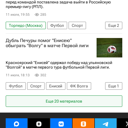
перед командой поставлена задача выйти в Российскую
премьер-лигу (РПЛ).
11 июля, 19:55
285
Торпедо (Москва)
Футбол
Спорт
Еще
2
Владимир Леонченко
Дубль Печуры помог "Енисею"
РПЛ 2026-2027 (Чемпионат России по футболу)
обыграть "Волгу" в матче Первой лиги
Красноярский "Енисей" одержал победу над ульяновской
"Волгой" в матче первого тура футбольной Первой лиги.
11 июля, 18:13
302
Футбол
Спорт
Енисей
ФК Волга
Еще
1
Первая лига
Еще 20 материалов