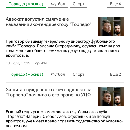
Торпедо (Москва)
Футбол
Спорт
Еще
4
Первая лига
Сергей Бородин
Урал
Адвокат допустил смягчение
Енисей
наказания экс-гендиректору "Торпедо"
Приговор бывшему генеральному директору футбольного
клуба "Торпедо" Валерию Скородумову, осужденному на два
года колонии общего режима по делу о подкупе спортивных
арбитров, в...
13 июля, 17:15
934
Торпедо (Москва)
Футбол
Спорт
Еще
2
Сергей Жорин
Первая лига
Защита осужденного экс-гендиректора
"Торпедо" заявила о его праве на УДО
Бывший гендиректор московского футбольного клуба
"Торпедо" Валерий Скородумов, осужденный за подкуп
арбитров, уже имеет право подавать ходатайство об условно-
досрочном...