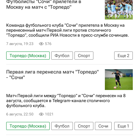
Футболисты "Сочи" прилетели в
Челябинск
Москву на матч с "Торпедо"
Команда футбольного клуба "Сочи" прилетела в Москву на
перенесенный матч Первой лиги против столичного
"Торпедо", сообщили РИА Новости в пресс-службе сочинцев.
7 августа, 19:23
576
Торпедо (Москва)
Футбол
Спорт
Еще
2
Первая лига
Сочи
Первая лига перенесла матч "Торпедо"
- "Сочи"
Матч Первой лиги между "Торпедо" и "Сочи" перенесен на 8
августа, сообщается в Telegram-канале столичного
футбольного клуба.
6 августа, 22:50
1021
Торпедо (Москва)
Футбол
Спорт
Сочи
Еще
1
Первая лига