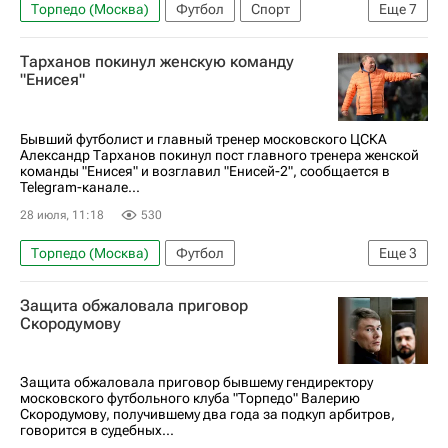
Торпедо (Москва)
Футбол
Спорт
Еще
7
Россия
Москва
Александр Дюков
Тарханов покинул женскую команду
Кирилл Левников
"Енисея"
Российский футбольный союз (РФС)
РПЛ 2026-2027 (Чемпионат России по футболу)
Бывший футболист и главный тренер московского ЦСКА
Александр Тарханов покинул пост главного тренера женской
Чемпионат России по футболу среди женщин
команды "Енисея" и возглавил "Енисей-2", сообщается в
Telegram-канале...
28 июля, 11:18
530
Торпедо (Москва)
Футбол
Еще
3
Александр Тарханов
ПФК ЦСКА
Енисей
Защита обжаловала приговор
Скородумову
Защита обжаловала приговор бывшему гендиректору
московского футбольного клуба "Торпедо" Валерию
Скородумову, получившему два года за подкуп арбитров,
говорится в судебных...