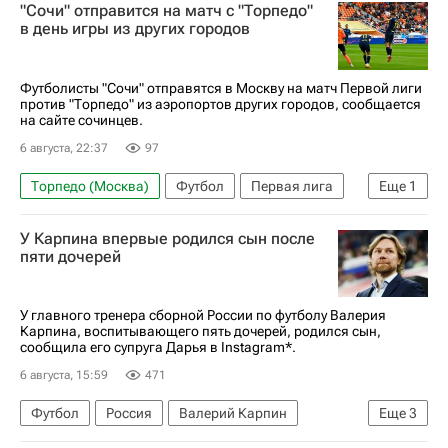
"Сочи" отправится на матч с "Торпедо"
в день игры из других городов
Футболисты "Сочи" отправятся в Москву на матч Первой лиги
против "Торпедо" из аэропортов других городов, сообщается
на сайте сочинцев.
6 августа, 22:37
97
Торпедо (Москва)
Футбол
Первая лига
Еще
1
Сочи
У Карпина впервые родился сын после
пяти дочерей
У главного тренера сборной России по футболу Валерия
Карпина, воспитывающего пять дочерей, родился сын,
сообщила его супруга Дарья в Instagram*.
6 августа, 15:59
471
Футбол
Россия
Валерий Карпин
Еще
3
Динамо Москва
Ростов
Спартак Москва