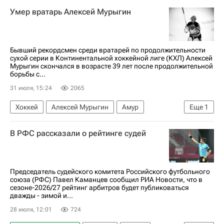
Первая лига
Даниил Пенчиков
Умер вратарь Алексей Мурыгин
Арсенал (Тула)
Бывший рекордсмен среди вратарей по продолжительности
сухой серии в Континентальной хоккейной лиге (КХЛ) Алексей
Мурыгин скончался в возрасте 39 лет после продолжительной
борьбы с...
31 июля, 15:24
2065
Хоккей
Алексей Мурыгин
Амур
Еще
1
КХЛ 2025-2026
В РФС рассказали о рейтинге судей
Председатель судейского комитета Российского футбольного
союза (РФС) Павел Каманцев сообщил РИА Новости, что в
сезоне-2026/27 рейтинг арбитров будет публиковаться
дважды - зимой и...
28 июля, 12:01
724