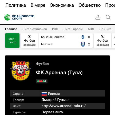
Политика
В мире
Экономика
Общество
Про
Главное
Лига Чемпионов
РПЛ
Лига Европы
АПЛ
Ла Лига
0
Крылья Советов
Матч-
Футбол
Футбол
центр
2
Балтика
Завершен
Завершен
Футбол
ФК Арсенал (Тула)
Россия
Страна:
Дмитрий Гунько
Тренер:
http://www.arsenal-tula.ru/
Сайт:
Первая лига
Турниры: