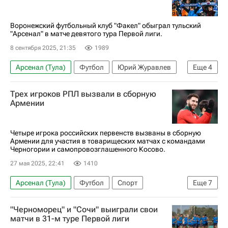
Воронежский футбольный клуб "Факел" обыграл тульский
"Арсенал" в матче девятого тура Первой лиги.
8 сентября 2025, 21:35
1989
Арсенал (Тула)
Футбол
Юрий Журавлев
Еще
4
Факел
Первая лига
Спорт
Урал
Трех игроков РПЛ вызвали в сборную
Армении
Четыре игрока российских первенств вызваны в сборную
Армении для участия в товарищеских матчах с командами
Черногории и самопровозглашенного Косово.
27 мая 2025, 22:41
1410
Арсенал (Тула)
Футбол
Спорт
Еще
7
Наир Тикнизян
Эдгар Севикян
"Черноморец" и "Сочи" выиграли свои
Эдуард Сперцян
Локомотив (Москва)
матчи в 31-м туре Первой лиги