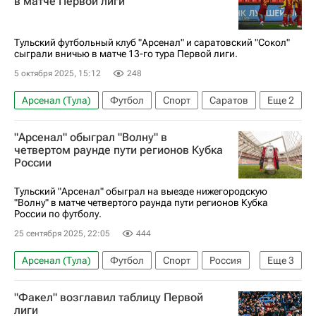
в матче Первой лиги
Первая лига
Тульский футбольный клуб "Арсенал" и саратовский "Сокол"
сыграли вничью в матче 13-го тура Первой лиги.
5 октября 2025, 15:12
248
Арсенал (Тула)
Футбол
Спорт
Саратов
Еще
2
Первая лига
Сокол (Саратов)
"Арсенал" обыграл "Волну" в
четвертом раунде пути регионов Кубка
России
Тульский "Арсенал" обыграл на выезде нижегородскую
"Волну" в матче четвертого раунда пути регионов Кубка
России по футболу.
25 сентября 2025, 22:05
444
Арсенал (Тула)
Футбол
Спорт
Россия
Еще
3
Нижний Новгород
Набережные Челны
"Факел" возглавил таблицу Первой
Кубок России по футболу
лиги