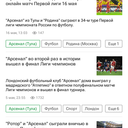
онлайн матч Первой лиги 16 мая
"Арсенал" из Тулы и "Родина" сыграют в 34-м туре Первой
лиги чемпионата России по футболу.
16 мая, 13:03
147
Арсенал (Тула)
Футбол
Родина (Москва)
Еще
1
Кинопоиск
"Арсенал" во второй раз в истории
вышел в финал Лиги чемпионов
Лондонский футбольный клуб "Арсенал" дома выиграл у
мадридского "Атлетико" в ответном полуфинальном матче
Лиги чемпионов и вышел в финал турнира.
5 мая, 23:55
1732
Арсенал (Тула)
Футбол
Спорт
Лондон
Еще
6
Мюнхен
Будапешт
Букайо Сака
"Ротор" и "Арсенал" сыграли вничью в
Барселона
Атлетико (Мадрид)