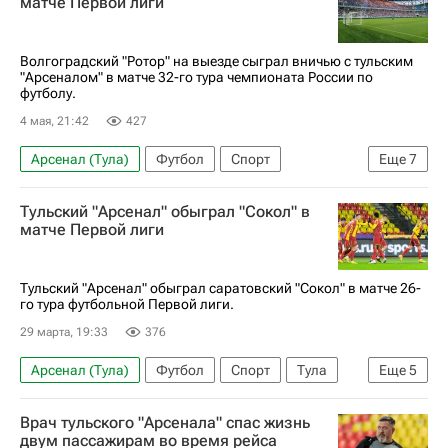
матче Первой лиги
Лига чемпионов УЕФА 2026-2027
Волгоградский "Ротор" на выезде сыграл вничью с тульским
"Арсеналом" в матче 32-го тура чемпионата России по
футболу.
4 мая, 21:42
427
Арсенал (Тула)
Футбол
Спорт
Еще
7
Александр Трошечкин
Игорь Горбунов
Тульский "Арсенал" обыграл "Сокол" в
Саид Алиев
Ротор
Уфа
Первая лига
матче Первой лиги
РПЛ 2026-2027 (Чемпионат России по футболу)
Тульский "Арсенал" обыграл саратовский "Сокол" в матче 26-
го тура футбольной Первой лиги.
29 марта, 19:33
376
Арсенал (Тула)
Футбол
Спорт
Тула
Еще
5
Игорь Горбунов
Владислав Шпитальный
Врач тульского "Арсенала" спас жизнь
Сокол (Саратов)
Факел
Первая лига
двум пассажирам во время рейса