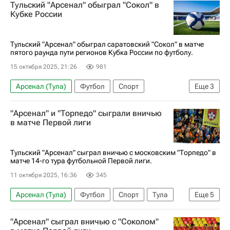
Тульский "Арсенал" обыграл "Сокол" в
Первая лига
Кубке России
Тульский "Арсенал" обыграл саратовский "Сокол" в матче
пятого раунда пути регионов Кубка России по футболу.
15 октября 2025, 21:26
981
Арсенал (Тула)
Футбол
Спорт
Еще
3
Максим Максимов (футбол)
Сокол (Саратов)
"Арсенал" и "Торпедо" сыграли вничью
Кубок России по футболу
в матче Первой лиги
Тульский "Арсенал" сыграл вничью с московским "Торпедо" в
матче 14-го тура футбольной Первой лиги.
11 октября 2025, 16:36
345
Арсенал (Тула)
Футбол
Спорт
Тула
Еще
5
Алексей Каштанов
Владислав Шитов
"Арсенал" сыграл вничью с "Соколом"
Александр Пуцко
Торпедо (Москва)