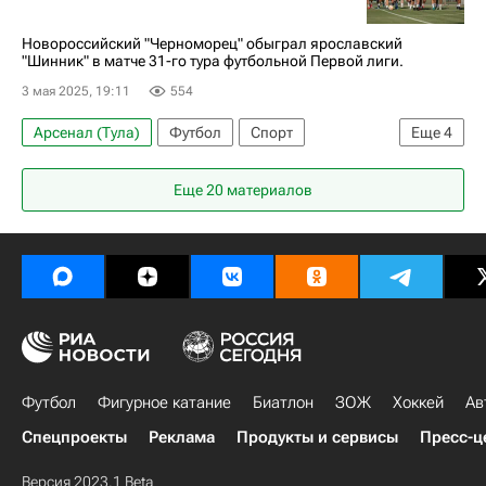
Краснодар
РПЛ 2026-2027 (Чемпионат России по футболу)
Новороссийский "Черноморец" обыграл ярославский
"Шинник" в матче 31-го тура футбольной Первой лиги.
Армения
3 мая 2025, 19:11
554
Арсенал (Тула)
Футбол
Спорт
Еще
4
Черноморец (Новороссийск)
Сочи
Еще 20 материалов
Шинник
Первая лига
Футбол
Фигурное катание
Биатлон
ЗОЖ
Хоккей
Ав
Спецпроекты
Реклама
Продукты и сервисы
Пресс-ц
Версия 2023.1 Beta