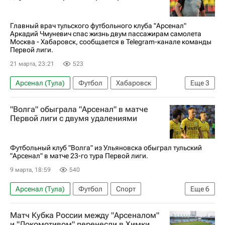
Главный врач тульского футбольного клуба "Арсенал"
Аркадий Чмуневич спас жизнь двум пассажирам самолета
Москва - Хабаровск, сообщается в Telegram-канале команды
Первой лиги.
21 марта, 23:21
523
Арсенал (Тула)
Футбол
Хабаровск
Еще
3
Москва
СКА-Хабаровск
Первая лига
"Волга" обыграла "Арсенал" в матче
Первой лиги с двумя удалениями
Футбольный клуб "Волга" из Ульяновска обыграл тульский
"Арсенал" в матче 23-го тура Первой лиги.
9 марта, 18:59
540
Арсенал (Тула)
Футбол
Спорт
Еще
6
Ульяновск
Тула
Россия
Матч Кубка России между "Арсеналом"
Дмитрий Каменщиков
Волга
Первая лига
и "Локомотивом" перенесли в Химки