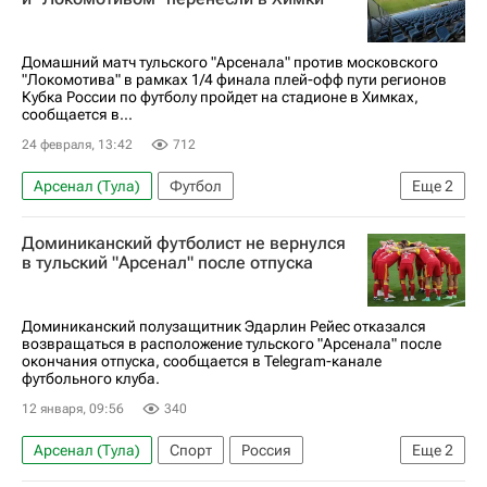
Домашний матч тульского "Арсенала" против московского
"Локомотива" в рамках 1/4 финала плей-офф пути регионов
Кубка России по футболу пройдет на стадионе в Химках,
сообщается в...
24 февраля, 13:42
712
Арсенал (Тула)
Футбол
Еще
2
Кубок России по футболу
Доминиканский футболист не вернулся
Локомотив (Москва)
в тульский "Арсенал" после отпуска
Доминиканский полузащитник Эдарлин Рейес отказался
возвращаться в расположение тульского "Арсенала" после
окончания отпуска, сообщается в Telegram-канале
футбольного клуба.
12 января, 09:56
340
Арсенал (Тула)
Спорт
Россия
Еще
2
Кубок России по футболу
Футбол