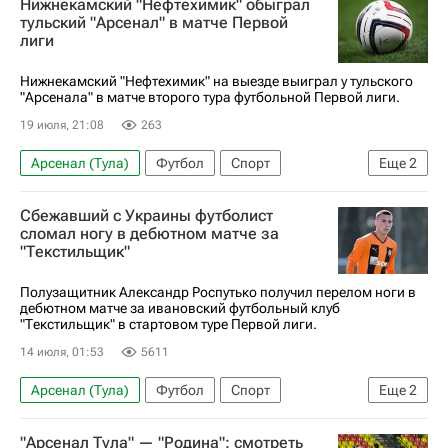
Нижнекамский "Нефтехимик" обыграл
Даниил Пенчиков
тульский "Арсенал" в матче Первой
лиги
Нижнекамский "Нефтехимик" на выезде выиграл у тульского
"Арсенала" в матче второго тура футбольной Первой лиги.
19 июля, 21:08
263
Арсенал (Тула)
Футбол
Спорт
Еще
2
Нефтехимик
Первая лига
Сбежавший с Украины футболист
сломал ногу в дебютном матче за
"Текстильщик"
Полузащитник Александр Роспутько получил перелом ноги в
дебютном матче за ивановский футбольный клуб
"Текстильщик" в стартовом туре Первой лиги.
14 июля, 01:53
5611
Арсенал (Тула)
Футбол
Спорт
Еще
2
Текстильщик (Иваново)
Шахтер
"Арсенал Тула" — "Родина": смотреть