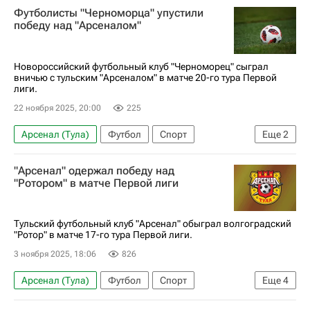
Футболисты "Черноморца" упустили
победу над "Арсеналом"
Новороссийский футбольный клуб "Черноморец" сыграл
вничью с тульским "Арсеналом" в матче 20-го тура Первой
лиги.
22 ноября 2025, 20:00
225
Арсенал (Тула)
Футбол
Спорт
Еще
2
Черноморец (Новороссийск)
Первая лига
"Арсенал" одержал победу над
"Ротором" в матче Первой лиги
Тульский футбольный клуб "Арсенал" обыграл волгоградский
"Ротор" в матче 17-го тура Первой лиги.
3 ноября 2025, 18:06
826
Арсенал (Тула)
Футбол
Спорт
Еще
4
Даниил Пенчиков
Артём Симонян
Ротор