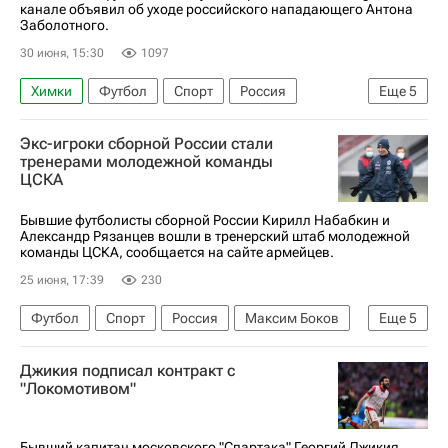
канале объявил об уходе российского нападающего Антона
Заболотного.
30 июня, 15:30
1097
Химки
Футбол
Спорт
Россия
Еще
5
Ленинградская область
РУСАДА
Экс-игроки сборной России стали
Антон Заболотный
Спартак Москва
тренерами молодежной команды
ЦСКА
ПФК ЦСКА
Бывшие футболисты сборной России Кирилл Набабкин и
Александр Рязанцев вошли в тренерский штаб молодежной
команды ЦСКА, сообщается на сайте армейцев.
25 июня, 17:39
230
Футбол
Спорт
Россия
Максим Боков
Еще
5
Кирилл Набабкин
Джикия подписал контракт с
Александр Рязанцев (футболист)
ПФК ЦСКА
"Локомотивом"
Рубин
Зенит
Бывший капитан московского "Спартака" Георгий Джикия