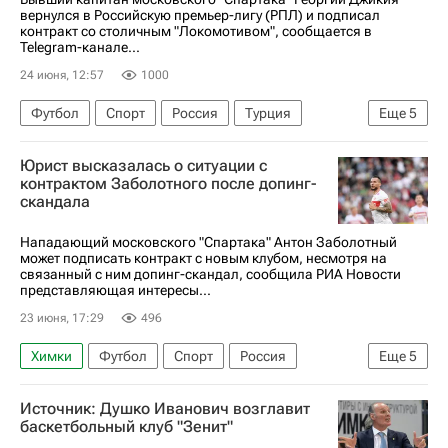
вернулся в Российскую премьер-лигу (РПЛ) и подписал
контракт со столичным "Локомотивом", сообщается в
Telegram-канале...
24 июня, 12:57
1000
Футбол
Спорт
Россия
Турция
Еще
5
Георгий Джикия
Локомотив (Москва)
Юрист высказалась о ситуации с
Спартак Москва
Антальяспор
контрактом Заболотного после допинг-
скандала
РПЛ 2026-2027 (Чемпионат России по футболу)
Нападающий московского "Спартака" Антон Заболотный
может подписать контракт с новым клубом, несмотря на
связанный с ним допинг-скандал, сообщила РИА Новости
представляющая интересы...
23 июня, 17:29
496
Химки
Футбол
Спорт
Россия
Еще
5
Ленинградская область
Антон Заболотный
Источник: Душко Иванович возглавит
Анна Анцелиович
Спартак Москва
баскетбольный клуб "Зенит"