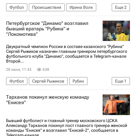
Футбол
Происшествия
Ирина Волк
Еще
2
Министерство внутренних дел РФ (МВД России)
Петербургское "Динамо" возглавил
Российский футбольный союз (РФС)
бывший вратарь "Рубина" и
"Локомотива"
Двукратный чемпион России в составе казанского "Рубина"
Сергей Рыжиков назначен главным тренером петербургского
футбольного клуба "Динамо", сообщается в Telegram-канале
Второй...
28 июля, 11:42
638
Футбол
Сергей Рыжиков
Рубин
Еще
1
Трансферы
Тарханов покинул женскую команду
"Енисея"
Бывший футболист и главный тренер московского ЦСКА
Александр Тарханов покинул пост главного тренера женской
команды "Енисея" и возглавил "Енисей-2", сообщается в
Telegram-канале...