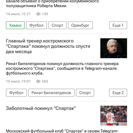
канале объявил о приобретении колумбийского
полузащитника Роберта Мехии.
14 июля, 15:21
130
Химки
Футбол
Спорт
Оренбург
Еще
1
РПЛ 2026-2027 (Чемпионат России по футболу)
Главный тренер костромского
"Спартака" покинул должность спустя
два месяца
Ринат Билялетдинов покинул должность главного тренера
костромского "Спартака", сообщается в Telegram-канале
футбольного клуба.
10 июля, 19:01
560
Футбол
Ринат Билялетдинов
Спорт
Еще
2
Долгопрудный
Спартак (Кострома)
Заболотный покинул "Спартак"
Московский футбольный клуб "Спартак" в своем Telegram-