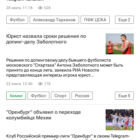
28 июля, 11:18
528
Футбол
Александр Тарханов
ПФК ЦСКА
Еще
2
Енисей
Торпедо (Москва)
Юрист назвала сроки решения по
допинг-делу Заболотного
Решение по допинговому делу бывшего футболиста
московского "Спартака" Антона Заболотного может быть
принято до конца лета, заявила РИА Новости
представляющая интересы игрока юрист...
22 июля, 12:40
178
Химки
Футбол
Спорт
Россия
Еще
5
Ленинградская область
Анна Анцелиович
"Оренбург" объявил о переходе
Антон Заболотный
Спартак Москва
колумбийца Мехии
ПФК ЦСКА
Клуб Российской премьер-лиги "Оренбург" в своем Telegram-