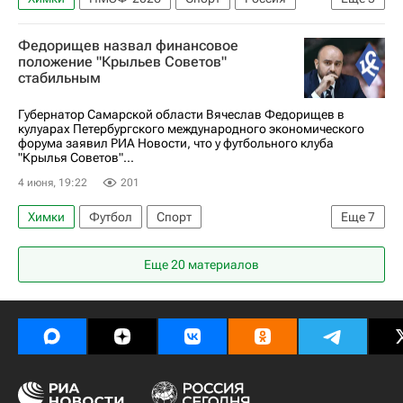
Вероника Логинова (РУСАДА)
РУСАДА
Федорищев назвал финансовое
Антон Заболотный
Спартак Москва
положение "Крыльев Советов"
стабильным
ПФК ЦСКА
Губернатор Самарской области Вячеслав Федорищев в
кулуарах Петербургского международного экономического
форума заявил РИА Новости, что у футбольного клуба
"Крылья Советов"...
4 июня, 19:22
201
Химки
Футбол
Спорт
Еще
7
Вячеслав Федорищев
Ростех
Акрон
Еще 20 материалов
Александр Зотов
Крылья Советов
Акрон (Тольятти)
РПЛ 2026-2027 (Чемпионат России по футболу)