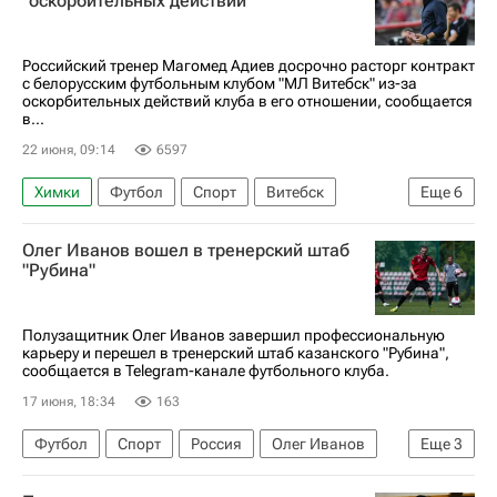
"оскорбительных действий"
ПФК ЦСКА
Российский тренер Магомед Адиев досрочно расторг контракт
с белорусским футбольным клубом "МЛ Витебск" из-за
оскорбительных действий клуба в его отношении, сообщается
в...
22 июня, 09:14
6597
Химки
Футбол
Спорт
Витебск
Еще
6
Казахстан
Белоруссия
Магомед Адиев
Олег Иванов вошел в тренерский штаб
Международная федерация футбола (ФИФА)
"Рубина"
Минск
Крылья Советов
Полузащитник Олег Иванов завершил профессиональную
карьеру и перешел в тренерский штаб казанского "Рубина",
сообщается в Telegram-канале футбольного клуба.
17 июня, 18:34
163
Футбол
Спорт
Россия
Олег Иванов
Еще
3
Рубин
Уфа
Ахмат