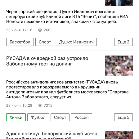
ПФК ЦСКА
Черногорский специалист Душко Иванович возглавит
петербургский клуб Единой лиги ВТБ "Зенит", сообщили РИА
Новости несколько источников, знакомых с ситуацией.
23 июня, 17:16
266
Баскетбол
Спорт
Душко Иванович
Еще
2
Деян Радоньич
Ростислав Вергун
РУСАДА в очередной раз устроило
Заболотному тест на допинг
Российское антидопинговое агентство (РУСАДА) вновь
протестировало подозреваемого в нарушении
антидопинговых правил футболиста московского "Спартака"
Антона Заболотного, следует из...
23 июня, 10:28
7315
Химки
Футбол
Спорт
Россия
Еще
5
Вероника Логинова (РУСАДА)
РУСАДА
Адиев покинул белорусский клуб из-за
Антон Заболотный
Спартак Москва