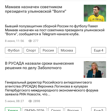
Андрей Талалаев
Сергей Рыжиков
Рубин
Мамаев назначен советником
Балтика
президента ульяновской "Волги"
Бывший полузащитник сборной России по футболу Павел
Мамаев назначен на пост советника президента ульяновской
"Волги", сообщается в Telegram-канале клуба.
8 июня, 11:56
277
Футбол
Спорт
Россия
Москва
Еще
4
Павел Мамаев
Волга
Торпедо (Москва)
В РУСАДА назвали сроки вынесения
ПФК ЦСКА
решения по делу Заболотного
Генеральный директор Российского антидопингового
агентства (РУСАДА) Вероника Логинова в кулуарах
Петербургского международного экономического форума
заявила РИА Новости, что...
5 июня, 08:27
2898
Химки
ПМЭФ-2026
Спорт
Россия
Еще
5