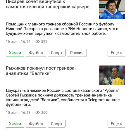
Писарев хочет вернуться к
самостоятельной тренерской карьере
Помощник главного тренера сборной России по футболу
Николай Писарев в разговоре с РИА Новости заявил, что в
будущем хочет вернуться к самостоятельной работе.
16 июня, 16:14
299
Химки
Футбол
Спорт
Россия
Еще
4
Николай Писарев
Валерий Карпин
Рыжиков покинул пост тренера-
Краснодар-2
аналитика "Балтики"
РПЛ 2026-2027 (Чемпионат России по футболу)
Двукратный чемпион России в составе казанского "Рубина"
Сергей Рыжиков покинул должность тренера-аналитика
калининградской "Балтики", сообщается в Telegram-канале
футбольного...
10 июня, 16:48
200
Химки
Футбол
Спорт
Еще
4