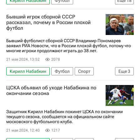
Кирилл Набабкин
Футбол
Еще
18
Георгий Джикия
Владимир Ивич
Бывший игрок сборной СССР
Артём Дзюба
Локомотив (Москва)
рассказал, почему в России плохой
футбол
Динамо Москва
Спартак Москва
Мохамед Конате
Дмитрий Полоз
Бывший футболист сборной СССР Владимир Пономарев
заявил РИА Новости, что в России плохой футбол, потому что
Антон Миранчук
Виктор Мозес
многие игроки продолжают играть до 38 лет.
Денис Черышев
Мацей Рыбус
21 мая 2024, 13:52
2078
Андрей Семенов
Антон Шунин
Кирилл Набабкин
Футбол
Спорт
Еще
3
Маринато Гилерме
Россия
ПФК ЦСКА
Владимир Пономарев
ЦСКА объявил об уходе Набабкина по
Авторы РИА Новости Спорт
окончании сезона
РПЛ 2026-2027 (Чемпионат России по футболу)
Трансферы в РПЛ
Защитник Кирилл Набабкин покинет ЦСКА по окончании
текущего сезона, сообщается на официальном сайте
московского футбольного клуба.
21 мая 2024, 12:40
1217