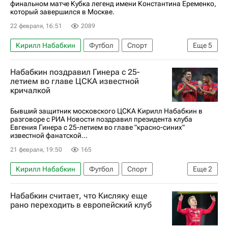
финальном матче Кубка легенд имени Константина Еременко,
который завершился в Москве.
22 февраля, 16:51
2089
Кирилл Набабкин
Футбол
Спорт
Еще
5
Сергей Игнашевич
Александр Павленко
Набабкин поздравил Гинера с 25-
ПФК ЦСКА
Спартак Москва
Кубок легенд
летием во главе ЦСКА известной
кричалкой
Бывший защитник московского ЦСКА Кирилл Набабкин в
разговоре с РИА Новости поздравил президента клуба
Евгения Гинера с 25-летием во главе "красно-синих"
известной фанатской...
21 февраля, 19:50
165
Кирилл Набабкин
Футбол
Спорт
Еще
2
Евгений Гинер
ЦСКА
Набабкин считает, что Кисляку еще
рано переходить в европейский клуб