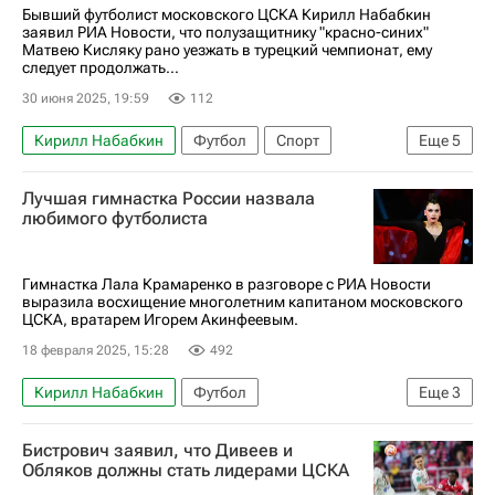
Бывший футболист московского ЦСКА Кирилл Набабкин
заявил РИА Новости, что полузащитнику "красно-синих"
Матвею Кисляку рано уезжать в турецкий чемпионат, ему
следует продолжать...
30 июня 2025, 19:59
112
Кирилл Набабкин
Футбол
Спорт
Еще
5
Матвей Кисляк
Жозе Моуринью
Лучшая гимнастка России назвала
ПФК ЦСКА
Фенербахче
любимого футболиста
РПЛ 2026-2027 (Чемпионат России по футболу)
Гимнастка Лала Крамаренко в разговоре с РИА Новости
выразила восхищение многолетним капитаном московского
ЦСКА, вратарем Игорем Акинфеевым.
18 февраля 2025, 15:28
492
Кирилл Набабкин
Футбол
Еще
3
Лала Крамаренко
Игорь Акинфеев
Бистрович заявил, что Дивеев и
ПФК ЦСКА
Обляков должны стать лидерами ЦСКА