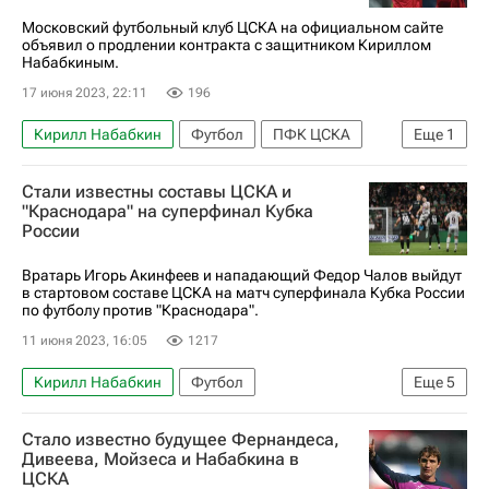
Московский футбольный клуб ЦСКА на официальном сайте
объявил о продлении контракта с защитником Кириллом
Набабкиным.
17 июня 2023, 22:11
196
Кирилл Набабкин
Футбол
ПФК ЦСКА
Еще
1
РПЛ 2026-2027 (Чемпионат России по футболу)
Стали известны составы ЦСКА и
"Краснодара" на суперфинал Кубка
России
Вратарь Игорь Акинфеев и нападающий Федор Чалов выйдут
в стартовом составе ЦСКА на матч суперфинала Кубка России
по футболу против "Краснодара".
11 июня 2023, 16:05
1217
Кирилл Набабкин
Футбол
Еще
5
Игорь Акинфеев
Федор Чалов
ПФК ЦСКА
Стало известно будущее Фернандеса,
Краснодар
Кубок России по футболу
Дивеева, Мойзеса и Набабкина в
ЦСКА