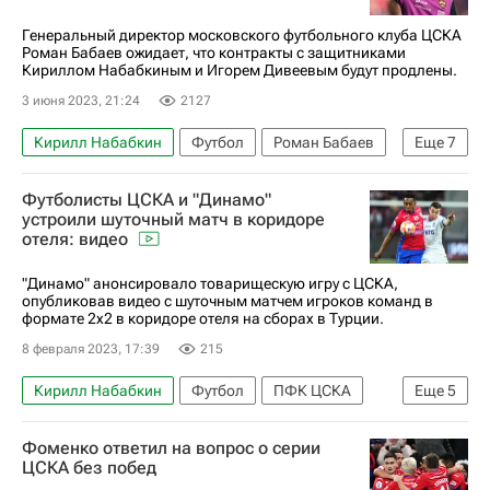
Генеральный директор московского футбольного клуба ЦСКА
Роман Бабаев ожидает, что контракты с защитниками
Кириллом Набабкиным и Игорем Дивеевым будут продлены.
3 июня 2023, 21:24
2127
Кирилл Набабкин
Футбол
Роман Бабаев
Еще
7
Игорь Дивеев
ПФК ЦСКА
Трансферы
Футболисты ЦСКА и "Динамо"
Трансферы в РПЛ
устроили шуточный матч в коридоре
отеля: видео
Футбольные трансферы и слухи
Интернасьонал
Мойзес
"Динамо" анонсировало товарищескую игру с ЦСКА,
опубликовав видео с шуточным матчем игроков команд в
формате 2х2 в коридоре отеля на сборах в Турции.
8 февраля 2023, 17:39
215
Кирилл Набабкин
Футбол
ПФК ЦСКА
Еще
5
Динамо Москва
Саба Сазонов
Эли Даса
Фоменко ответил на вопрос о серии
Бактиер Зайнутдинов
Спорт — видео
ЦСКА без побед