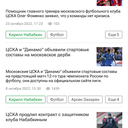
Помощник главного тренера московского футбольного клуба
ЦСКА Олег Фоменко заявил, что у команды нет кризиса.
23 октября 2022, 17:23
103
Кирилл Набабкин
Футбол
Еще
5
РПЛ 2026-2027 (Чемпионат России по футболу)
ЦСКА и "Динамо" объявили стартовые
ПФК ЦСКА
Олег Фоменко
Оренбург
составы на московское дерби
Владимир Федотов
Московские ЦСКА и "Динамо" объявили стартовые составы
на предстоящий матч 12-го тура чемпионата России по
футболу, они доступны на официальном сайте лиги.
8 октября 2022, 15:30
1439
Кирилл Набабкин
Футбол
Арсен Захарян
Еще
4
Игорь Акинфеев
Георгий Щенников
ЦСКА продлил контракт с защитником
Динамо Москва
ПФК ЦСКА
клуба Набабкиным