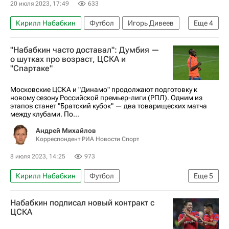
20 июля 2023, 17:49
633
Кирилл Набабкин
Футбол
Игорь Дивеев
Еще
4
ПФК ЦСКА
Зенит
Урал
"Набабкин часто доставал": Думбия —
РПЛ 2026-2027 (Чемпионат России по футболу)
о шутках про возраст, ЦСКА и
"Спартаке"
Московские ЦСКА и "Динамо" продолжают подготовку к
новому сезону Российской премьер-лиги (РПЛ). Одним из
этапов станет "Братский кубок" — два товарищеских матча
между клубами. По...
Андрей Михайлов
Корреспондент РИА Новости Спорт
8 июля 2023, 14:25
973
Кирилл Набабкин
Футбол
Еще
5
Интервью РИА Спорт
ПФК ЦСКА
Набабкин подписал новый контракт с
Сейду Думбия
Авторы РИА Новости Спорт
ЦСКА
Кевин Кураньи