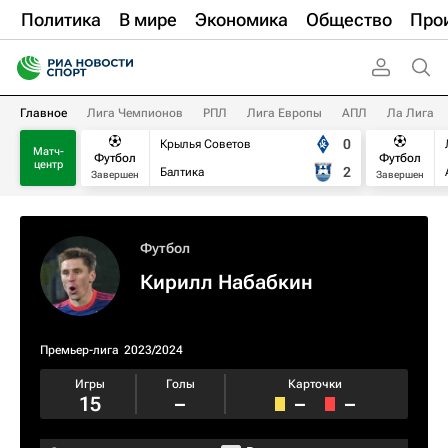
Политика
В мире
Экономика
Общество
Про
Главное
Лига Чемпионов
РПЛ
Лига Европы
АПЛ
Ла Лига
0
Крылья Советов
Матч-
Футбол
Футбол
центр
2
Балтика
Завершен
Завершен
Футбол
Кирилл Набабкин
Премьер-лига
2023/2024
Игры
Голы
Карточки
15
–
–
–