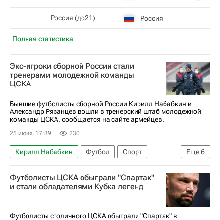
Россия (до21)
Россия
Полная статистика
Экс-игроки сборной России стали
тренерами молодежной команды
ЦСКА
Бывшие футболисты сборной России Кирилл Набабкин и
Александр Рязанцев вошли в тренерский штаб молодежной
команды ЦСКА, сообщается на сайте армейцев.
25 июня, 17:39
230
Кирилл Набабкин
Футбол
Спорт
Еще
6
Россия
Максим Боков
Футболисты ЦСКА обыграли "Спартак"
Александр Рязанцев (футболист)
ПФК ЦСКА
и стали обладателями Кубка легенд
Рубин
Зенит
Футболисты столичного ЦСКА обыграли "Спартак" в