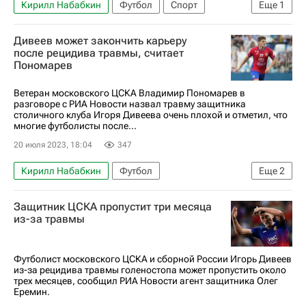
Кирилл Набабкин
Футбол
Спорт
Еще
1
ПФК ЦСКА
Дивеев может закончить карьеру
после рецидива травмы, считает
Пономарев
Ветеран московского ЦСКА Владимир Пономарев в
разговоре с РИА Новости назвал травму защитника
столичного клуба Игоря Дивеева очень плохой и отметил, что
многие футболисты после...
20 июля 2023, 18:04
347
Кирилл Набабкин
Футбол
Еще
2
Владимир Пономарев
ПФК ЦСКА
Защитник ЦСКА пропустит три месяца
из-за травмы
Футболист московского ЦСКА и сборной России Игорь Дивеев
из-за рецидива травмы голеностопа может пропустить около
трех месяцев, сообщил РИА Новости агент защитника Олег
Еремин.