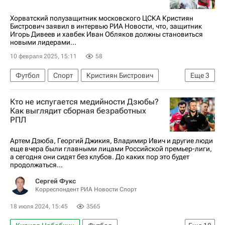
Хорватский полузащитник московского ЦСКА Кристиян
Бистрович заявил в интервью РИА Новости, что, защитник
Игорь Дивеев и хавбек Иван Обляков должны становиться
новыми лидерами...
10 февраля 2025, 15:11
58
Футбол
Спорт
Кристиян Бистрович
Еще
3
Игорь Дивеев
Иван Обляков
ПФК ЦСКА
Кто не испугается медийности Дзюбы?
Как выглядит сборная безработных
РПЛ
Артем Дзюба, Георгий Джикия, Владимир Ивич и другие люди
еще вчера были главными лицами Российской премьер-лиги,
а сегодня они сидят без клубов. До каких пор это будет
продолжаться...
Сергей Фукс
Корреспондент РИА Новости Спорт
18 июля 2024, 15:45
3565