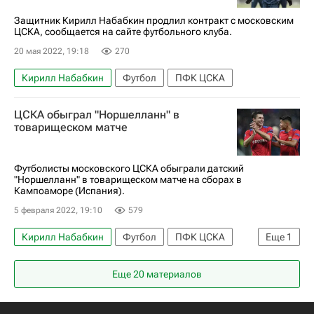
Защитник Кирилл Набабкин продлил контракт с московским
ЦСКА, сообщается на сайте футбольного клуба.
20 мая 2022, 19:18
270
Кирилл Набабкин
Футбол
ПФК ЦСКА
ЦСКА обыграл "Норшелланн" в
товарищеском матче
Футболисты московского ЦСКА обыграли датский
"Норшелланн" в товарищеском матче на сборах в
Кампоаморе (Испания).
5 февраля 2022, 19:10
579
Кирилл Набабкин
Футбол
ПФК ЦСКА
Еще
1
Люнгбю
Еще 20 материалов