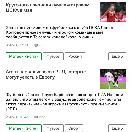
Кругового признали лучшим игроком
Валерий Карпин
Буркина-Фасо
ЦСКА в мае
Защитник московского футбольного клуба ЦСКА Данил
Круговой признан лучшим игроком команды в мае,
сообщается в Telegram-канале "красно-синих".
3 июня, 17:51
80
Матвей Кисляк
Футбол
Россия
Еще
6
Telegram
Данил Круговой
Агент назвал игроков РПЛ, которые
Кирилл Данилов
ПФК ЦСКА
могут уехать в Европу
Локомотив (Москва)
Спартак Москва
Футбольный агент Паулу Барбоза в разговоре с РИА Новости
заявил, что этим летом в ведущие европейские чемпионаты
могут перейти четыре игрока из Российской премьер-лиги
(РПЛ) -...
2 июня, 10:46
665
Матвей Кисляк
Футбол
Спорт
Еще
6