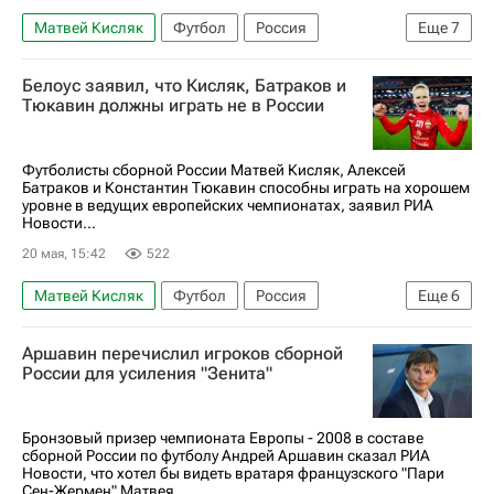
Матвей Кисляк
Футбол
Россия
Еще
7
Алексей Батраков
Спорт
Джон Дуран
Белоус заявил, что Кисляк, Батраков и
Локомотив (Москва)
Зенит
Краснодар
Тюкавин должны играть не в России
РПЛ 2026-2027 (Чемпионат России по футболу)
Футболисты сборной России Матвей Кисляк, Алексей
Батраков и Константин Тюкавин способны играть на хорошем
уровне в ведущих европейских чемпионатах, заявил РИА
Новости...
20 мая, 15:42
522
Матвей Кисляк
Футбол
Россия
Еще
6
Юрий Белоус
Алексей Батраков
Аршавин перечислил игроков сборной
ПФК ЦСКА
Динамо Москва
Ростов
России для усиления "Зенита"
Константин Тюкавин
Бронзовый призер чемпионата Европы - 2008 в составе
сборной России по футболу Андрей Аршавин сказал РИА
Новости, что хотел бы видеть вратаря французского "Пари
Сен-Жермен" Матвея...