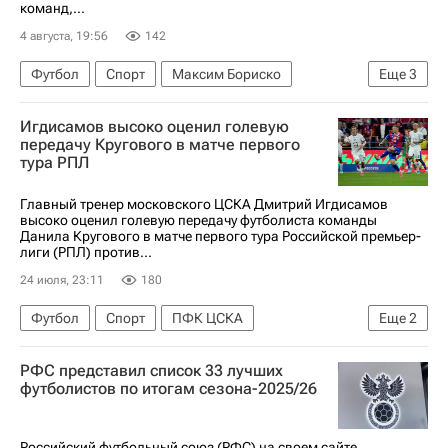
команд,...
4 августа, 19:56
142
Футбол
Спорт
Максим Бориско
Еще
3
ПФК ЦСКА
Локомотив (Москва)
Игдисамов высоко оценил голевую
РПЛ 2026-2027 (Чемпионат России по футболу)
передачу Кругового в матче первого
тура РПЛ
Главный тренер московского ЦСКА Дмитрий Игдисамов
высоко оценил голевую передачу футболиста команды
Данила Кругового в матче первого тура Российской премьер-
лиги (РПЛ) против...
24 июля, 23:11
180
Футбол
Спорт
ПФК ЦСКА
Еще
2
РПЛ 2026-2027 (Чемпионат России по футболу)
РФС представил список 33 лучших
Балтика
футболистов по итогам сезона-2025/26
Российский футбольный союз (РФС) на своем сайте