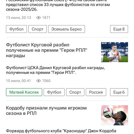
представил список 33 лучших футболистов по итогам
сезона-2025/26.
13 июля, 20:13
1871
Футбол
Спорт
Эсекьель Барко
Еще
8
Российский футбольный союз (РФС)
Футболист Круговой разбил
Станислав Агкацев
Денис Адамов
полученные на премии "Герои РПЛ"
награды
Краснодар
ПФК ЦСКА
РПЛ 2026-2027 (Чемпионат России по футболу)
Футболист ЦСКА Данил Круговой разбил награды,
полученные на премии "Герои РПЛ".
Зенит
Максим Бориско
10 июля, 00:41
7060
Матвей Кисляк
Футбол
Спорт
Россия
Еще
6
Данил Круговой
Пабло Солари
Кордобу признали лучшим игроком
ПФК ЦСКА
Нижний Новгород
сезона в РПЛ
Спартак Москва
РПЛ 2026-2027 (Чемпионат России по футболу)
Форвард футбольного клуба "Краснодар" Джон Кордоба