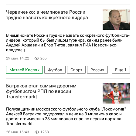
Алексей Батраков
Эдуард Сперцян
Червиченко: в чемпионате России
Локомотив (Москва)
ПФК ЦСКА
трудно назвать конкретного лидера
Краснодар
РПЛ 2026-2027 (Чемпионат России по футболу)
В чемпионате России трудно назвать конкретного футболиста-
лидера, который бы был лицом турнира, каким ранее были
Андрей Аршавин и Егор Титов, заявил РИА Новости экс-
владелец...
29 мая, 14:22
265
Матвей Кисляк
Футбол
Спорт
Россия
Еще
1
Андрей Аршавин
Батраков стал самым дорогим
футболистом РПЛ по версии
Transfermarkt
Полузащитник московского футбольного клуба "Локомотив"
Алексей Батраков подорожал в цене на 3 миллиона евро и
достиг стоимости в 28 миллионов евро по версии портала
Transfermarkt.
26 мая, 15:43
1258