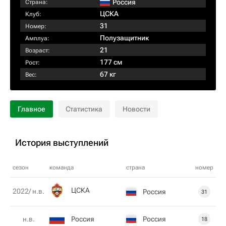
Россия
Страна:
ЦСКА
Клуб:
31
Номер:
Полузащитник
Амплуа:
21
Возраст:
177 см
Рост:
67 кг
Вес:
Главное
Статистика
Новости
История выступлений
сезон
команда
страна
номер
ЦСКА
2022/ н.в.
Россия
31
Россия
Россия
н.в.
18