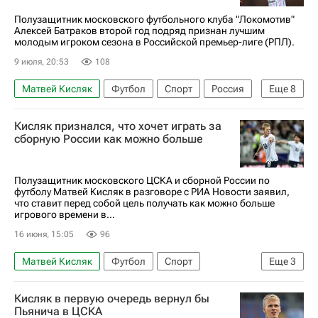
РПЛ 2026-2027 (Чемпионат России по футболу)
Полузащитник московского футбольного клуба "Локомотив"
Алексей Батраков второй год подряд признан лучшим
молодым игроком сезона в Российской премьер-лиге (РПЛ).
9 июля, 20:53
108
Матвей Кисляк
Футбол
Спорт
Россия
Еще
8
Москва
Акрон
Алексей Батраков
Кисляк признался, что хочет играть за
Аббосбек Файзуллаев
ПФК ЦСКА
сборную России как можно больше
Локомотив (Москва)
Акрон (Тольятти)
РПЛ 2026-2027 (Чемпионат России по футболу)
Полузащитник московского ЦСКА и сборной России по
футболу Матвей Кисляк в разговоре с РИА Новости заявил,
что ставит перед собой цель получать как можно больше
игрового времени в...
16 июня, 15:05
96
Матвей Кисляк
Футбол
Спорт
Еще
3
ПФК ЦСКА
Буркина-Фасо
Россия
Кисляк в первую очередь вернул бы
Пьянича в ЦСКА