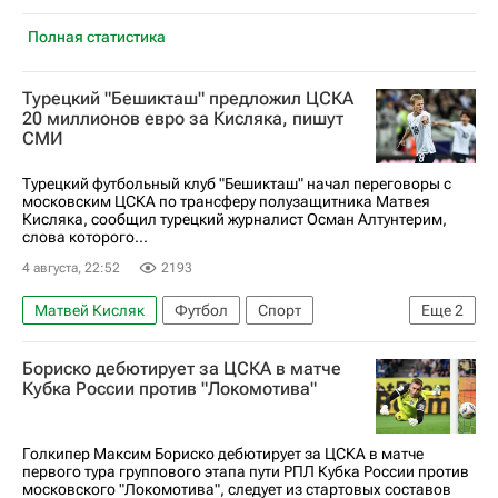
Полная статистика
Турецкий "Бешикташ" предложил ЦСКА
20 миллионов евро за Кисляка, пишут
СМИ
Турецкий футбольный клуб "Бешикташ" начал переговоры с
московским ЦСКА по трансферу полузащитника Матвея
Кисляка, сообщил турецкий журналист Осман Алтунтерим,
слова которого...
4 августа, 22:52
2193
Матвей Кисляк
Футбол
Спорт
Еще
2
Бешикташ
ПФК ЦСКА
Бориско дебютирует за ЦСКА в матче
Кубка России против "Локомотива"
Голкипер Максим Бориско дебютирует за ЦСКА в матче
первого тура группового этапа пути РПЛ Кубка России против
московского "Локомотива", следует из стартовых составов