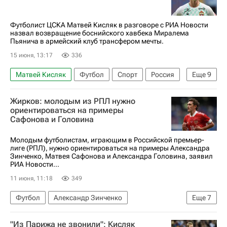
Футболист ЦСКА Матвей Кисляк в разговоре с РИА Новости
назвал возвращение боснийского хавбека Миралема
Пьянича в армейский клуб трансфером мечты.
15 июня, 13:17
336
Матвей Кисляк
Футбол
Спорт
Россия
Еще
9
Италия
Испания
Миралем Пьянич
Жирков: молодым из РПЛ нужно
ПФК ЦСКА
Ювентус
Барселона
ориентироваться на примеры
Сафонова и Головина
Кубок России по футболу
РПЛ 2026-2027 (Чемпионат России по футболу)
Молодым футболистам, играющим в Российской премьер-
лиге (РПЛ), нужно ориентироваться на примеры Александра
Серия А 2026-2027 (Чемпионат Италии по футболу)
Зинченко, Матвея Сафонова и Александра Головина, заявил
РИА Новости...
11 июня, 11:18
349
Футбол
Александр Зинченко
Еще
7
Матвей Сафонов
Александр Головин
"Из Парижа не звонили": Кисляк