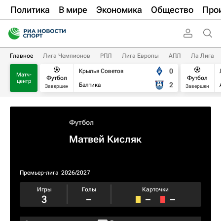
Политика
В мире
Экономика
Общество
Про
Главное
Лига Чемпионов
РПЛ
Лига Европы
АПЛ
Ла Лига
0
Крылья Советов
Матч-
Футбол
Футбол
центр
2
Балтика
Завершен
Завершен
Футбол
Матвей Кисляк
Премьер-лига
2026/2027
Игры
Голы
Карточки
3
–
–
–