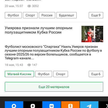
20 мая, 15:07
3052
Футбол
Спорт
Россия
Будапешт
Еще
9
Тульская область
Игорь Дивеев
Умярова признали лучшим опорным
Матвей Сафонов
Андрей Аршавин
полузащитником Кубка России
Пари Сен-Жермен (ПСЖ)
Зенит
Арсенал (Лондон)
Футболист московского "Спартака" Наиль Умяров признан
лучшим опорным полузащитником Кубка России по футболу в
Лига чемпионов УЕФА 2026-2027
сезоне-2025/26 по версии болельщиков, сообщается в
Telegram-канале...
РПЛ 2026-2027 (Чемпионат России по футболу)
18 мая, 15:43
147
Матвей Кисляк
Футбол
Спорт
Еще
6
Руслан Литвинов
Краснодар
ПФК ЦСКА
Еще 20 материалов
Кубок России по футболу
Спартак Москва
Наиль Умяров