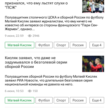
Манчестер Сити
Уфа
Краснодар
признался, что ему льстят слухи о
"ПСЖ"
Лига чемпионов УЕФА 2026-2027
РПЛ 2026-2027 (Чемпионат России по футболу)
Полузащитник столичного ЦСКА и сборной России по футболу
Матвей Кисляк заявил журналистам, что ему ничего не
известно об интересе со стороны французского "Пари Сен-
Жермен", однако...
9 июня, 22:59
2946
Матвей Кисляк
Футбол
Спорт
Россия
Еще
4
Париж
Игорь Акинфеев
ПФК ЦСКА
Кисляк заявил, что даже не
Пари Сен-Жермен (ПСЖ)
задумывался о безголевой серии
сборной России
Полузащитник сборной России по футболу Матвей Кисляк
заявил РИА Новости, что длительная безголевая серия
национальной команды не давила на него.
6 июня, 10:53
150
Матвей Кисляк
Футбол
Спорт
Россия
Еще
4
Волгоград
Буркина-Фасо