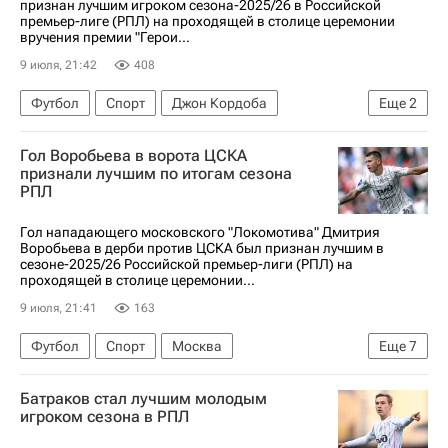
признан лучшим игроком сезона-2025/26 в Российской
премьер-лиге (РПЛ) на проходящей в столице церемонии
вручения премии "Герои...
9 июля, 21:42
408
Футбол
Спорт
Джон Кордоба
Еще
2
Краснодар
Гол Воробьева в ворота ЦСКА
РПЛ 2026-2027 (Чемпионат России по футболу)
признали лучшим по итогам сезона
РПЛ
Гол нападающего московского "Локомотива" Дмитрия
Воробьева в дерби против ЦСКА был признан лучшим в
сезоне-2025/26 Российской премьер-лиги (РПЛ) на
проходящей в столице церемонии...
9 июля, 21:41
163
Футбол
Спорт
Москва
Еще
7
Дмитрий Воробьев
Джон Кордоба
Батраков стал лучшим молодым
Жедсон Фернандеш
ПФК ЦСКА
игроком сезона в РПЛ
Локомотив (Москва)
Краснодар