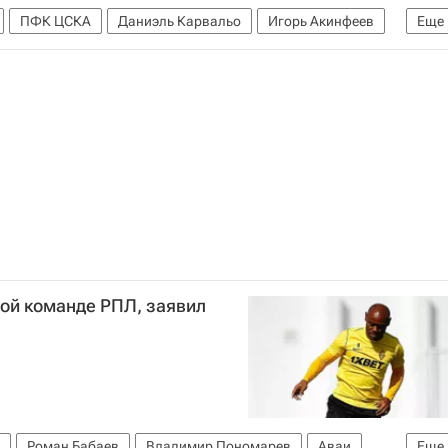
ПФК ЦСКА
Даниэль Карвальо
Игорь Акинфеев
Еще
 по футболу)
ной команде РПЛ, заявил
Роман Бабаев
Владимир Пономарев
Аваи
Еще