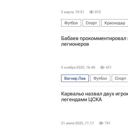
5 марта, 19:51
810
Футбол
Спорт
Краснодар
Краснодар
ПФК ЦСКА
Рос
Бабаев прокомментировал 
РПЛ 2026-2027 (Чемпионат России
легионеров
5 ноября 2025, 16:48
421
Вагнер Лав
Футбол
Спорт
РПЛ 2026-2027 (Чемпионат России
Карвальо назвал двух игро
легендами ЦСКА
21 июня 2025, 11:17
791