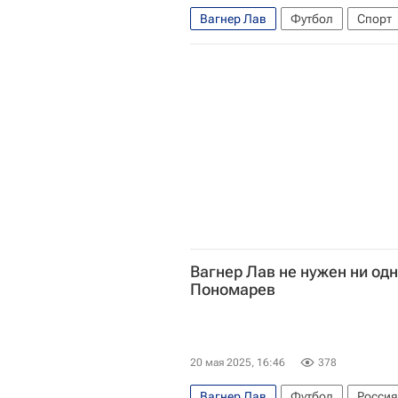
Вагнер Лав
Футбол
Спорт
РПЛ 2026-2027 (Чемпионат России
Вагнер Лав не нужен ни од
Пономарев
20 мая 2025, 16:46
378
Вагнер Лав
Футбол
Россия