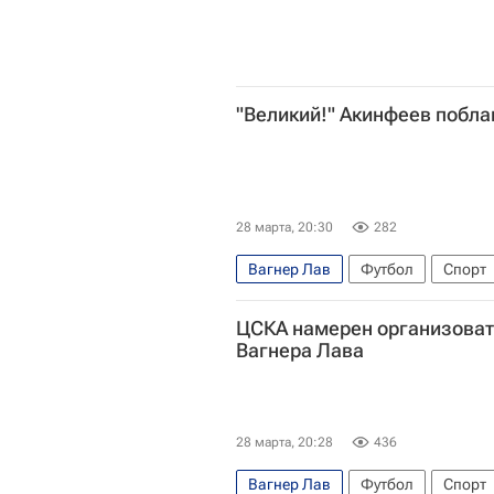
"Великий!" Акинфеев побла
28 марта, 20:30
282
Вагнер Лав
Футбол
Спорт
РПЛ 2026-2027 (Чемпионат России
ЦСКА намерен организоват
Вагнера Лава
28 марта, 20:28
436
Вагнер Лав
Футбол
Спорт