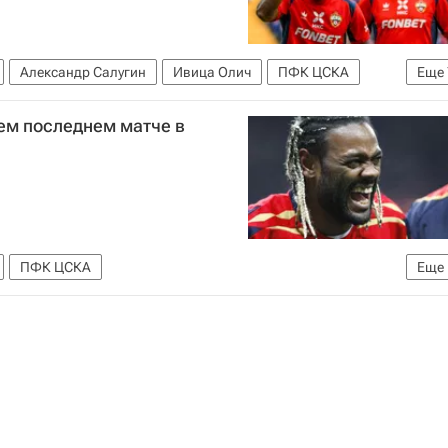
Александр Салугин
Ивица Олич
ПФК ЦСКА
Еще
2027 (Чемпионат России по футболу)
Первая лига
оем последнем матче в
ости Спорт
Материалы РИА Спорт
ПФК ЦСКА
Еще
 по футболу)