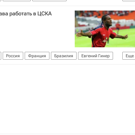
 по футболу)
ава работать в ЦСКА
Россия
Франция
Бразилия
Евгений Гинер
Еще
аменго
Чемпионат Франции по футболу (Лига 1)