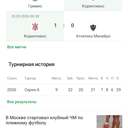
Гремио
Коринтианс
25.05.2026 00:30
1
:
0
Коринтианс
Атлетико Минейро
Все матчи
Турнирная история
Сезон
Турнир
Место
Заб.
Проп.
Матчи
В
Н
П
О
2026
Серия А
9
22
20
21
7
8
6
29
Все результаты
В Москве стартовал клубный ЧМ по
пляжному футболу