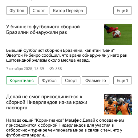
Футбол
Спорт
Витор Перейра
Еще
5
Джеймс Коллинз
Вулверхэмптон
Порту
У бывшего футболиста сборной
Олимпиакос (Пирей)
Бразилии обнаружили рак
АПЛ 2026-2027 (Чемпионат Англии по футболу)
Бывший футболист сборной Бразилии, капитан "Байи"
Эвертон Рибейро сообщил, что врачи обнаружили у него рак
щитовидной железы около месяца назад.
7 октября 2025, 18:39
388
Коринтианс
Футбол
Спорт
Фламенго
Еще
1
Эвертон
Депай не смог присоединиться к
сборной Нидерландов из-за кражи
паспорта
Нападающий "Коринтианса" Мемфис Депай с опозданием
присоединится к сборной Нидерландов для участия в
отборочном турнире чемпионата мира в связи с тем, что у
футболиста украли...