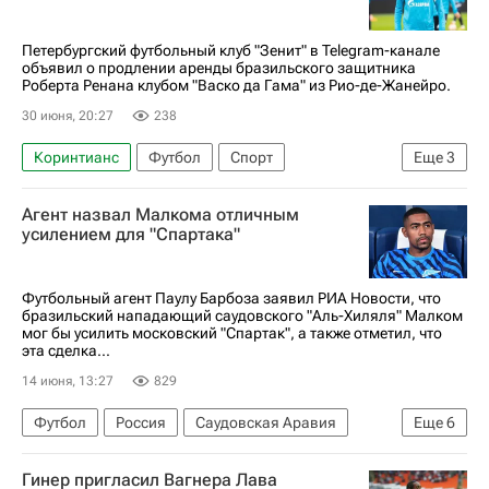
Петербургский футбольный клуб "Зенит" в Telegram-канале
объявил о продлении аренды бразильского защитника
Роберта Ренана клубом "Васко да Гама" из Рио-де-Жанейро.
30 июня, 20:27
238
Коринтианс
Футбол
Спорт
Еще
3
Роберт Ренан
Зенит
Васко да Гама
Агент назвал Малкома отличным
усилением для "Спартака"
Футбольный агент Паулу Барбоза заявил РИА Новости, что
бразильский нападающий саудовского "Аль-Хиляля" Малком
мог бы усилить московский "Спартак", а также отметил, что
эта сделка...
14 июня, 13:27
829
Футбол
Россия
Саудовская Аравия
Еще
6
Малком
Спартак Москва
Зенит
Гинер пригласил Вагнера Лава