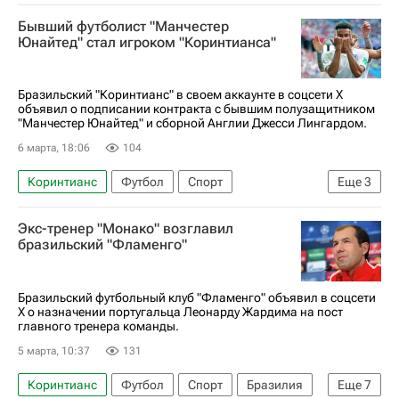
Франция
Кубок УЕФА
Вагнер Лав
Бывший футболист "Манчестер
Вагнер
Сеара
ПФК ЦСКА
Палмейрас
Юнайтед" стал игроком "Коринтианса"
Бразильский "Коринтианс" в своем аккаунте в соцсети Х
объявил о подписании контракта с бывшим полузащитником
"Манчестер Юнайтед" и сборной Англии Джесси Лингардом.
6 марта, 18:06
104
Коринтианс
Футбол
Спорт
Еще
3
Джесси Лингард
Манчестер Юнайтед
Экс-тренер "Монако" возглавил
Вест Хэм (до 21 года)
бразильский "Фламенго"
Бразильский футбольный клуб "Фламенго" объявил в соцсети
Х о назначении португальца Леонарду Жардима на пост
главного тренера команды.
5 марта, 10:37
131
Коринтианс
Футбол
Спорт
Бразилия
Еще
7