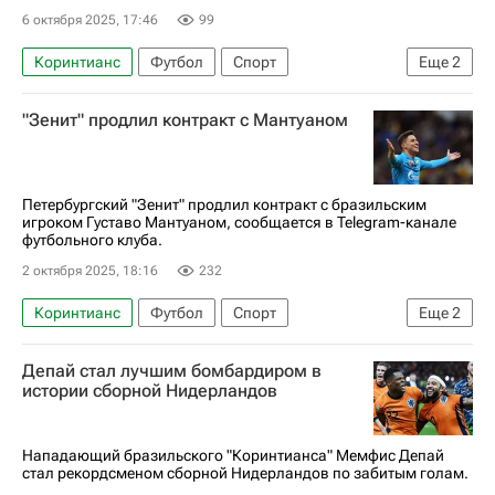
6 октября 2025, 17:46
99
Коринтианс
Футбол
Спорт
Еще
2
Мемфис Депай
Рональд Куман
"Зенит" продлил контракт с Мантуаном
Петербургский "Зенит" продлил контракт с бразильским
игроком Густаво Мантуаном, сообщается в Telegram-канале
футбольного клуба.
2 октября 2025, 18:16
232
Коринтианс
Футбол
Спорт
Еще
2
Густаво Мантуан
Зенит
Депай стал лучшим бомбардиром в
истории сборной Нидерландов
Нападающий бразильского "Коринтианса" Мемфис Депай
стал рекордсменом сборной Нидерландов по забитым голам.