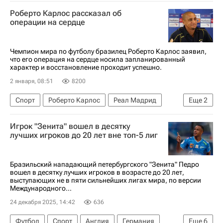
Наполи
Верона
Роберто Карлос рассказал об
Серия А 2026-2027 (Чемпионат Италии по футболу)
операции на сердце
Чемпион мира по футболу бразилец Роберто Карлос заявил,
что его операция на сердце носила запланированный
характер и восстановление проходит успешно.
2 января, 08:51
8200
Спорт
Роберто Карлос
Реал Мадрид
Еще
2
Лига чемпионов УЕФА 2026-2027
Футбол
Игрок "Зенита" вошел в десятку
лучших игроков до 20 лет вне топ-5 лиг
Бразильский нападающий петербургского "Зенита" Педро
вошел в десятку лучших игроков в возрасте до 20 лет,
выступающих не в пяти сильнейших лигах мира, по версии
Международного...
24 декабря 2025, 14:42
636
Футбол
Спорт
Англия
Германия
Еще
6