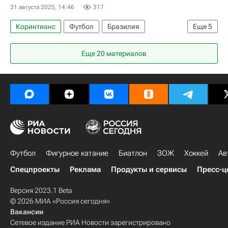
31 августа 2025, 14:46
317
Коринтианс
Футбол
Бразилия
Еще
5
Саудовская Аравия
Ду Кейрос
Еще 20 материалов
Александр Медведев
Аль-Иттихад
Зенит
Футбол
Фигурное катание
Биатлон
ЗОЖ
Хоккей
Ав
Спецпроекты
Реклама
Продукты и сервисы
Пресс-ц
Версия 2023.1 Beta
© 2026 МИА «Россия сегодня»
Вакансии
Сетевое издание РИА Новости зарегистрировано