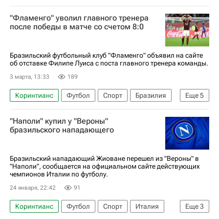
Южная Америка
ОАЭ
Леонарду Жардим
"Фламенго" уволил главного тренера
Филипе Луис
Фламенго
Монако
после победы в матче со счетом 8:0
Чемпионат Франции по футболу (Лига 1)
Бразильский футбольный клуб "Фламенго" объявил на сайте
об отставке Филипе Луиса с поста главного тренера команды.
3 марта, 13:33
189
Коринтианс
Футбол
Спорт
Бразилия
Еще
5
Южная Америка
Рио-де-Жанейро (город)
"Наполи" купил у "Вероны"
Филипе Луис
Фламенго
Ланус
бразильского нападающего
Бразильский нападающий Жиоване перешел из "Вероны" в
"Наполи", сообщается на официальном сайте действующих
чемпионов Италии по футболу.
24 января, 22:42
91
Коринтианс
Футбол
Спорт
Италия
Еще
3