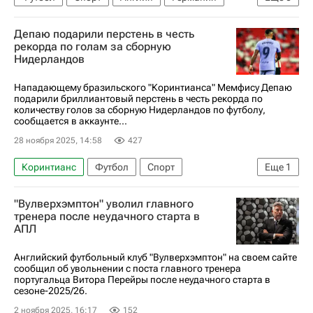
Испания
Педро
Родриго Мора
Депаю подарили перстень в честь
АЗ (Алкмар)
Зенит
Рид
рекорда по голам за сборную
Нидерландов
Нападающему бразильского "Коринтианса" Мемфису Депаю
подарили бриллиантовый перстень в честь рекорда по
количеству голов за сборную Нидерландов по футболу,
сообщается в аккаунте...
28 ноября 2025, 14:58
427
Коринтианс
Футбол
Спорт
Еще
1
Мемфис Депай
"Вулверхэмптон" уволил главного
тренера после неудачного старта в
АПЛ
Английский футбольный клуб "Вулверхэмптон" на своем сайте
сообщил об увольнении с поста главного тренера
португальца Витора Перейры после неудачного старта в
сезоне-2025/26.
2 ноября 2025, 16:17
152