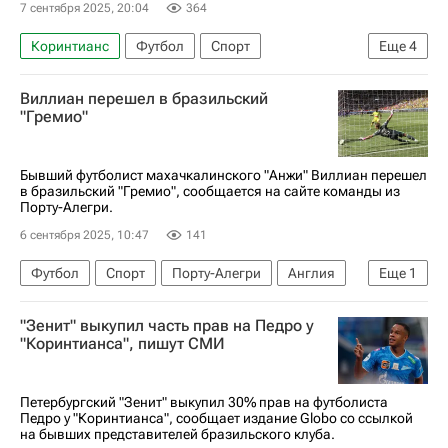
7 сентября 2025, 20:04
364
Коринтианс
Футбол
Спорт
Еще
4
Нидерланды
Литва
Мемфис Депай
Виллиан перешел в бразильский
Робин ван Перси
"Гремио"
Бывший футболист махачкалинского "Анжи" Виллиан перешел
в бразильский "Гремио", сообщается на сайте команды из
Порту-Алегри.
6 сентября 2025, 10:47
141
Футбол
Спорт
Порту-Алегри
Англия
Еще
1
Бразилия
"Зенит" выкупил часть прав на Педро у
"Коринтианса", пишут СМИ
Петербургский "Зенит" выкупил 30% прав на футболиста
Педро у "Коринтианса", сообщает издание Globo со ссылкой
на бывших представителей бразильского клуба.