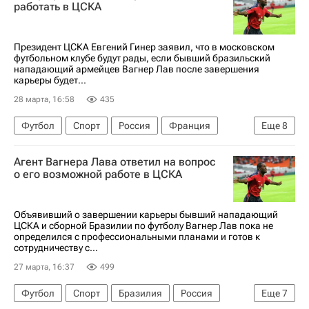
Аль-Хиляль (Эр-Рияд)
работать в ЦСКА
РПЛ 2026-2027 (Чемпионат России по футболу)
Спорт
Президент ЦСКА Евгений Гинер заявил, что в московском
футбольном клубе будут рады, если бывший бразильский
нападающий армейцев Вагнер Лав после завершения
карьеры будет...
28 марта, 16:58
435
Футбол
Спорт
Россия
Франция
Еще
8
Бразилия
Евгений Гинер
Вагнер Лав
Агент Вагнера Лава ответил на вопрос
ПФК ЦСКА
Палмейрас
Фламенго
о его возможной работе в ЦСКА
Чемпионат Франции по футболу (Лига 1)
Кубок УЕФА
Объявивший о завершении карьеры бывший нападающий
ЦСКА и сборной Бразилии по футболу Вагнер Лав пока не
определился с профессиональными планами и готов к
сотрудничеству с...
27 марта, 16:37
499
Футбол
Спорт
Бразилия
Россия
Еще
7