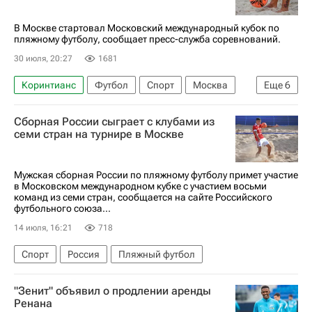
В Москве стартовал Московский международный кубок по
пляжному футболу, сообщает пресс-служба соревнований.
30 июля, 20:27
1681
Коринтианс
Футбол
Спорт
Москва
Еще
6
Парагвай
Турция
РЖД
Сборная России сыграет с клубами из
Российский футбольный союз (РФС)
семи стран на турнире в Москве
Локомотив (Москва)
Аланьяспор
Мужская сборная России по пляжному футболу примет участие
в Московском международном кубке с участием восьми
команд из семи стран, сообщается на сайте Российского
футбольного союза...
14 июля, 16:21
718
Спорт
Россия
Пляжный футбол
"Зенит" объявил о продлении аренды
Ренана