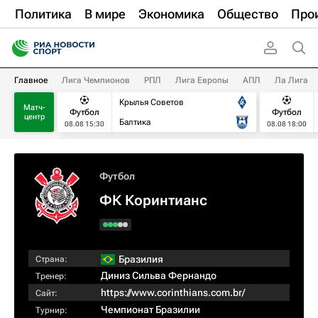
Политика
В мире
Экономика
Общество
Про
Главное
Лига Чемпионов
РПЛ
Лига Европы
АПЛ
Ла Лига
Крылья Советов
Матч-
Футбол
Футбол
центр
Балтика
08.08 15:30
08.08 18:00
Футбол
ФК Коринтианс
Бразилия
Страна:
Диниз Сильва Фернандо
Тренер:
https://www.corinthians.com.br/
Сайт:
Чемпионат Бразилии
Турнир: