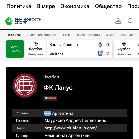
Политика
В мире
Экономика
Общество
Про
Главное
Лига Чемпионов
РПЛ
Лига Европы
АПЛ
Ла Лига
0
Крылья Советов
Матч-
Футбол
Футбол
центр
2
Балтика
Завершен
Завершен
Футбол
ФК Ланус
Аргентина
Страна:
Маурисио Андрес Пеллегрино
Тренер:
http://www.clublanus.com/
Сайт:
Чемпионат Аргентины
Турнир: