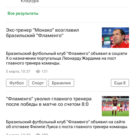
Клаусура
Все результаты
Экс-тренер "Монако" возглавил
бразильский "Фламенго"
Бразильский футбольный клуб "Фламенго" объявил в соцсети
Х о назначении португальца Леонарду Жардима на пост
главного тренера команды.
5 марта, 10:37
131
Футбол
Спорт
Бразилия
Еще
8
Южная Америка
ОАЭ
Леонарду Жардим
"Фламенго" уволил главного тренера
Филипе Луис
Фламенго
Монако
после победы в матче со счетом 8:0
Коринтианс
Чемпионат Франции по футболу (Лига 1)
Бразильский футбольный клуб "Фламенго" объявил на сайте
об отставке Филипе Луиса с поста главного тренера команды.
3 марта, 13:33
189