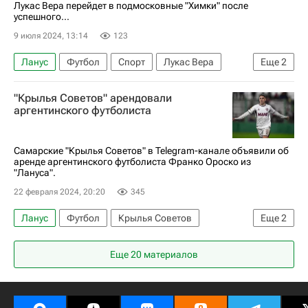
Лукас Вера перейдет в подмосковные "Химки" после
успешного...
9 июля 2024, 13:14
123
Ланус
Футбол
Спорт
Лукас Вера
Еще
2
Химки
Оренбург
"Крылья Советов" арендовали
аргентинского футболиста
Самарские "Крылья Советов" в Telegram-канале объявили об
аренде аргентинского футболиста Франко Ороско из
"Лануса".
22 февраля 2024, 20:20
345
Ланус
Футбол
Крылья Советов
Еще
2
РПЛ 2026-2027 (Чемпионат России по футболу)
Еще 20 материалов
Трансферы в РПЛ