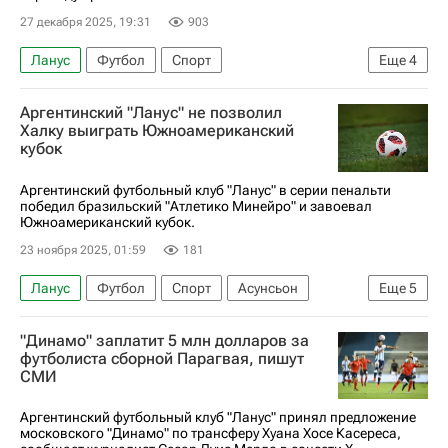
27 декабря 2025, 19:31
903
Ланус
Футбол
Спорт
Еще
4
Международная федерация футбола (ФИФА)
Аргентинский "Ланус" не позволил
Оренбург
Серро Портеньо
Вокруг спорта
Халку выиграть Южноамериканский
кубок
Аргентинский футбольный клуб "Ланус" в серии пенальти
победил бразильский "Атлетико Минейро" и завоевал
Южноамериканский кубок.
23 ноября 2025, 01:59
181
Ланус
Футбол
Спорт
Асунсьон
Еще
5
Аргентина
Халк
Хорхе Сампаоли
"Динамо" заплатит 5 млн долларов за
Атлетико Минейро
Зенит
футболиста сборной Парагвая, пишут
СМИ
Аргентинский футбольный клуб "Ланус" принял предложение
московского "Динамо" по трансферу Хуана Хосе Касереса,