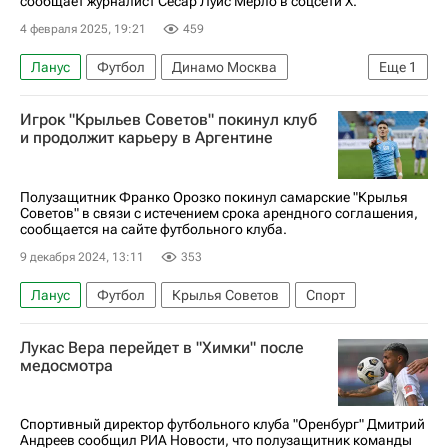
сообщает журналист Сесар Луис Мерло в соцсети Х.
4 февраля 2025, 19:21
459
Ланус
Футбол
Динамо Москва
Еще
1
Трансферы в РПЛ
Игрок "Крыльев Советов" покинул клуб
и продолжит карьеру в Аргентине
Полузащитник Франко Орозко покинул самарские "Крылья
Советов" в связи с истечением срока арендного соглашения,
сообщается на сайте футбольного клуба.
9 декабря 2024, 13:11
353
Ланус
Футбол
Крылья Советов
Спорт
Лукас Вера перейдет в "Химки" после
медосмотра
Спортивный директор футбольного клуба "Оренбург" Дмитрий
Андреев сообщил РИА Новости, что полузащитник команды