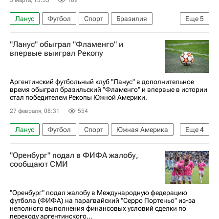
Ланус
Футбол
Спорт
Бразилия
Еще
5
Южная Америка
Рио-де-Жанейро (город)
"Ланус" обыграл "Фламенго" и
Филипе Луис
Фламенго
Коринтианс
впервые выиграл Рекопу
Аргентинский футбольный клуб "Ланус" в дополнительное
время обыграл бразильский "Фламенго" и впервые в истории
стал победителем Рекопы Южной Америки.
27 февраля, 08:31
554
Ланус
Футбол
Спорт
Южная Америка
Еще
4
Рио-де-Жанейро (город)
Жоржиньо
"Оренбург" подал в ФИФА жалобу,
Фламенго
Атлетико Минейро
сообщают СМИ
"Оренбург" подал жалобу в Международную федерацию
футбола (ФИФА) на парагвайский "Серро Портеньо" из-за
неполного выполнения финансовых условий сделки по
переходу аргентинского...