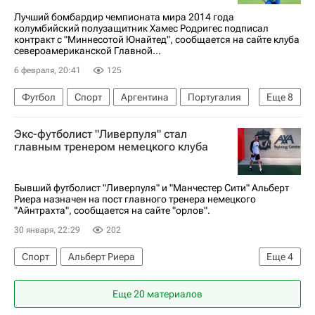
Лучший бомбардир чемпионата мира 2014 года
колумбийский полузащитник Хамес Родригес подписал
контракт с "Миннесотой Юнайтед", сообщается на сайте клуба
североамериканской Главной...
6 февраля, 20:41
125
Футбол
Спорт
Аргентина
Португалия
Еще
8
Испания
Хамес Родригес
Реал Мадрид
Экс-футболист "Ливерпуля" стал
Миннесота Юнайтед
Леон
главным тренером немецкого клуба
Major League Soccer 2025
Чемпионат Франции по футболу (Лига 1)
Бывший футболист "Ливерпуля" и "Манчестер Сити" Альберт
Риера назначен на пост главного тренера немецкого
Лига чемпионов УЕФА 2026-2027
"Айнтрахта", сообщается на сайте "орлов".
30 января, 22:29
202
Спорт
Альберт Риера
Еще
4
Айнтрахт (Франкфурт)
Ливерпуль
Еще 20 материалов
Бундеслига
Футбол