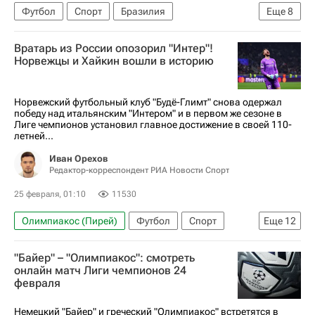
Футбол
Спорт
Бразилия
Еще
8
Южная Америка
ОАЭ
Леонарду Жардим
Вратарь из России опозорил "Интер"!
Филипе Луис
Фламенго
Монако
Норвежцы и Хайкин вошли в историю
Коринтианс
Чемпионат Франции по футболу (Лига 1)
Норвежский футбольный клуб "Будё-Глимт" снова одержал
победу над итальянским "Интером" и в первом же сезоне в
Лиге чемпионов установил главное достижение в своей 110-
летней...
Иван Орехов
Редактор-корреспондент РИА Новости Спорт
25 февраля, 01:10
11530
Олимпиакос (Пирей)
Футбол
Спорт
Еще
12
Авторы РИА Новости Спорт
"Байер" – "Олимпиакос": смотреть
Материалы РИА Спорт
онлайн матч Лиги чемпионов 24
февраля
Лига чемпионов УЕФА 2026-2027
Атлетико (Мадрид)
Брюгге
Интер
Немецкий "Байер" и греческий "Олимпиакос" встретятся в