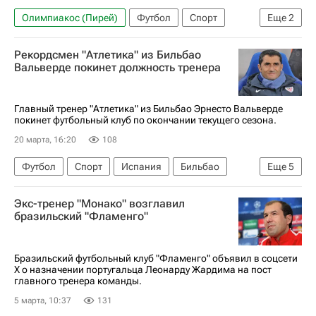
Олимпиакос (Пирей)
Футбол
Спорт
Еще
2
Наполи
Ромелу Лукаку
Рекордсмен "Атлетика" из Бильбао
Вальверде покинет должность тренера
Главный тренер "Атлетика" из Бильбао Эрнесто Вальверде
покинет футбольный клуб по окончании текущего сезона.
20 марта, 16:20
108
Футбол
Спорт
Испания
Бильбао
Еще
5
Эрнесто Вальверде (футбол)
Барселона
Экс-тренер "Монако" возглавил
Атлетик (Бильбао)
Валенсия
бразильский "Фламенго"
Чемпионат Испании по футболу
Бразильский футбольный клуб "Фламенго" объявил в соцсети
Х о назначении португальца Леонарду Жардима на пост
главного тренера команды.
5 марта, 10:37
131