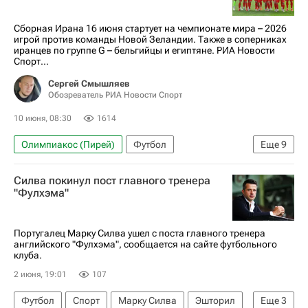
РПЛ 2026-2027 (Чемпионат России по футболу)
Сборная Ирана 16 июня стартует на чемпионате мира – 2026
игрой против команды Новой Зеландии. Также в соперниках
иранцев по группе G – бельгийцы и египтяне. РИА Новости
Спорт...
Сергей Смышляев
Обозреватель РИА Новости Спорт
10 июня, 08:30
1614
Олимпиакос (Пирей)
Футбол
Еще
9
Мехди Тареми
Сердар Азмун
Силва покинул пост главного тренера
Мохаммад Мохеби
Сепахан
"Фулхэма"
Лига чемпионов УЕФА 2026-2027
ЧМ по футболу 2026
Португалец Марку Силва ушел с поста главного тренера
английского "Фулхэма", сообщается на сайте футбольного
Анонсы и трансляции матчей
клуба.
Материалы РИА Спорт
Иран
2 июня, 19:01
107
Футбол
Спорт
Марку Силва
Эшторил
Еще
3