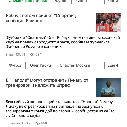
Олимпиакос (Пирей)
Футбол
Спорт
Еще
8
Греция
Салоники
Пирея
Рябчук летом покинет "Спартак",
Марко Николич
Магомед Оздоев
сообщил Романо
Жуан Мариу
Локомотив (Москва)
АЕК (Афины)
Футболист "Спартака" Олег Рябчук летом покинет московский
клуб на правах свободного агента, сообщает журналист
Фабрицио Романо в соцсети Х.
9 мая, 09:14
591
Футбол
Олег Рябчук
Спартак Москва
Еще
4
РПЛ 2026-2027 (Чемпионат России по футболу)
В "Наполи" могут отстранить Лукаку от
Трансферы в РПЛ
Трансферы
тренировок и наложить штраф
Футбольные трансферы и слухи
Бельгийский нападающий итальянского "Наполи" Ромелу
Лукаку не отреагировал на приглашение вернуться к
тренировкам с командой во вторник, сообщается на сайте
футбольного клуба.
31 марта, 16:19
990