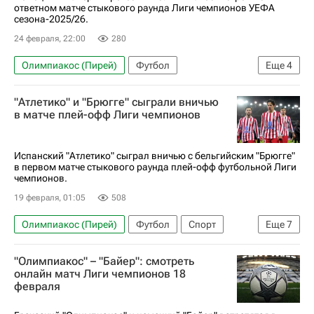
ответном матче стыкового раунда Лиги чемпионов УЕФА
Будё-Глимт
Аталанта
сезона-2025/26.
Боруссия (Дортмунд)
Байер 04
24 февраля, 22:00
280
Мануэль Аканджи
Никита Хайкин
Олимпиакос (Пирей)
Футбол
Еще
4
Анонсы и трансляции матчей
"Атлетико" и "Брюгге" сыграли вничью
Лига чемпионов УЕФА 2026-2027
Байер 04
в матче плей-офф Лиги чемпионов
Спорт
Испанский "Атлетико" сыграл вничью с бельгийским "Брюгге"
в первом матче стыкового раунда плей-офф футбольной Лиги
чемпионов.
19 февраля, 01:05
508
Олимпиакос (Пирей)
Футбол
Спорт
Еще
7
Хулиан Альварес
Адемола Лукман
"Олимпиакос" – "Байер": смотреть
Патрик Шик
Атлетико (Мадрид)
Брюгге
онлайн матч Лиги чемпионов 18
февраля
Лига чемпионов УЕФА 2026-2027
Байер 04