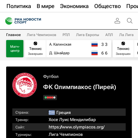
Политика
В мире
Экономика
Общество
Про
Главное
Лига Чемпионов
РПЛ
Лига Европы
АПЛ
Ла Лига
3
3
А. Калинская
Матч-
Теннис
Теннис
центр
6
6
Д. Шнайдер
Завершен
Завершен
Футбол
ФК Олимпиакос (Пирей)
Греция
Страна:
Хосе Луис Мендилибар
Тренер:
https://www.olympiacos.org/
Сайт:
Лига Чемпионов
Турниры: