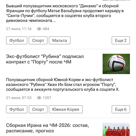
Бывший полузащитник московского "Динамо" и сборной
Франции по футболу Матье Вальбуэна продолжит карьеру в
"Санта-Лучии", сообщается в соцсетях клуба второго
дивизиона чемпионата...
27 июля, 11:16
484
Футбол
Спорт
Мальта
Еще
2
Матьё Вальбуэна
Динамо Москва
Экс-футболист "Рубина" подписал
контракт с "Порту" после ЧМ
Полузащитник сборной Южной Кореи и экс-футболист
казанского "Рубина" Хван Ин Бом стал игроком "Порту",
сообщается в аккаунте португальского клуба в соцсети Х.
21 июля, 07:53
1207
Футбол
Спорт
Южная Корея
Еще
6
Хван Ин Бом
Рубин
Фейенорд
Порту
Сборная Ирана на ЧМ-2026: состав,
Major League Soccer 2025
расписание, прогноз