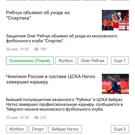
Спортинг (Лиссабон)
Рябчук объявил об уходе из
АПЛ 2026-2027 (Чемпионат Англии по футболу)
"Спартака"
Фулхэм
Защитник Олег Рябчук объявил об уходе из московского
футбольного клуба "Спартак".
26 мая, 19:00
790
Олимпиакос (Пирей)
Футбол
Олег Рябчук
Еще
1
Спартак Москва
Чемпион России в составе ЦСКА Натхо
завершил карьеру
Бывший полузащитник казанского "Рубина" и ЦСКА Бибрас
Натхо завершил профессиональную карьеру, сообщается в
Telegram-канале московского футбольного клуба.
23 мая, 19:38
223
Футбол
Спорт
Бибрас Натхо
Еще
3