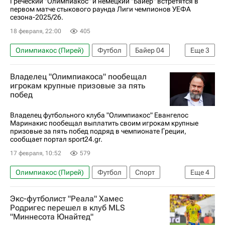
Греческий "Олимпиакос" и немецкий "Байер" встретятся в
первом матче стыкового раунда Лиги чемпионов УЕФА
сезона-2025/26.
18 февраля, 22:00
405
Олимпиакос (Пирей)
Футбол
Байер 04
Еще
3
Лига чемпионов УЕФА 2026-2027
Спорт
Владелец "Олимпиакоса" пообещал
Анонсы и трансляции матчей
игрокам крупные призовые за пять
побед
Владелец футбольного клуба "Олимпиакос" Евангелос
Маринакис пообещал выплатить своим игрокам крупные
призовые за пять побед подряд в чемпионате Греции,
сообщает портал sport24.gr.
17 февраля, 10:52
579
Олимпиакос (Пирей)
Футбол
Спорт
Еще
4
Греция
Байер 04
Экс-футболист "Реала" Хамес
Лига чемпионов УЕФА 2026-2027
Родригес перешел в клуб MLS
"Миннесота Юнайтед"
АЕК (Афины)