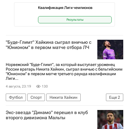
Квалификация Лиги чемпионов
Результаты
"Буде-Глимт" Хайкина сыграл вничью с
"Юнионом" в первом матче отбора ЛЧ
Норвежский "Буде-Глимт", за который выступает уроженец
России вратарь Никита Хайкин, сыграл вничью с бельгийским
"Юнионом" в первом матче третьего раунда квалификации
Лиги...
4 августа, 23:19
130
Футбол
Спорт
Никита Хайкин
Еще
2
Будё-Глимт
Лига чемпионов УЕФА 2026-2027
Экс-звезда "Динамо" перешел в клуб
второго дивизиона Мальты