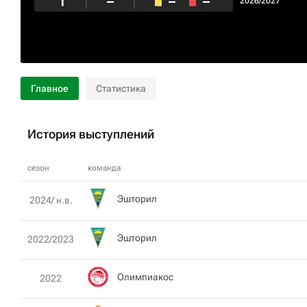
1
–
–
–
2026/2027
Главное
Статистика
История выступлений
сезон
команда
Эшторил
2024/ н.в.
Эшторил
2022/2023
Олимпиакос
2022