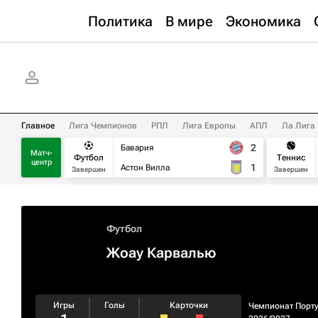
Политика
В мире
Экономика
Главное
Лига Чемпионов
РПЛ
Лига Европы
АПЛ
Ла Лига
2
Бавария
Матч-
Футбол
Теннис
центр
1
Астон Вилла
Завершен
Завершен
Футбол
Жоау Карвалью
Игры
Голы
Карточки
Чемпионат Порт