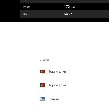
172 см
Рост:
64 кг
Вес:
страна
Португалия
Португалия
Греция