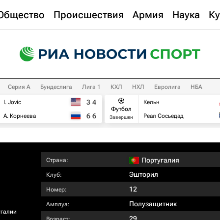
Общество
Происшествия
Армия
Наука
Ку
Серия А
Бундеслига
Лига 1
КХЛ
НХЛ
Евролига
НБА
3
4
I. Jovic
Кельн
Футбол
6
6
А. Корнеева
Реал Сосьедад
Завершен
Португалия
Страна:
Эшторил
Клуб:
12
Номер:
Полузащитник
Амплуа:
угалии
29
Возраст: