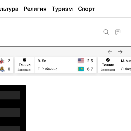
льтура
Религия
Туризм
Спорт
2
2
5
Э. Ли
М. Ан
Теннис
Теннис
0
6
7
Е. Рыбакина
Л. Фе
Завершен
Завершен