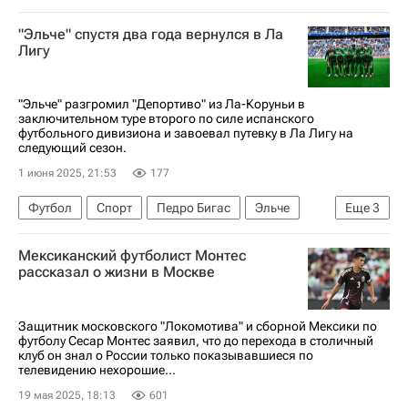
Спартак Москва
"Эльче" спустя два года вернулся в Ла
РПЛ 2026-2027 (Чемпионат России по футболу)
Лигу
Кубок России по футболу
"Эльче" разгромил "Депортиво" из Ла-Коруньи в
заключительном туре второго по силе испанского
футбольного дивизиона и завоевал путевку в Ла Лигу на
следующий сезон.
1 июня 2025, 21:53
177
Футбол
Спорт
Педро Бигас
Эльче
Еще
3
Депортиво (Ла-Корунья)
Леванте
Мексиканский футболист Монтес
Чемпионат Испании по футболу
рассказал о жизни в Москве
Защитник московского "Локомотива" и сборной Мексики по
футболу Сесар Монтес заявил, что до перехода в столичный
клуб он знал о России только показывавшиеся по
телевидению нехорошие...
19 мая 2025, 18:13
601