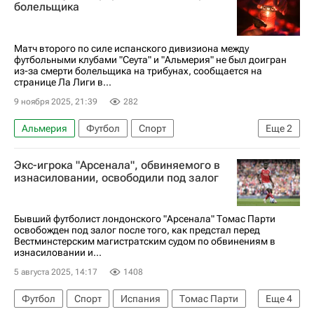
РПЛ 2026-2027 (Чемпионат России по футболу)
болельщика
Пафос
Унаи Эмери
Вадим Романов
Матч второго по силе испанского дивизиона между
футбольными клубами "Сеута" и "Альмерия" не был доигран
из-за смерти болельщика на трибунах, сообщается на
странице Ла Лиги в...
9 ноября 2025, 21:39
282
Альмерия
Футбол
Спорт
Еще
2
Чемпионат Испании по футболу
Сегунда
Экс-игрока "Арсенала", обвиняемого в
изнасиловании, освободили под залог
Бывший футболист лондонского "Арсенала" Томас Парти
освобожден под залог после того, как предстал перед
Вестминстерским магистратским судом по обвинениям в
изнасиловании и...
5 августа 2025, 14:17
1408
Футбол
Спорт
Испания
Томас Парти
Еще
4