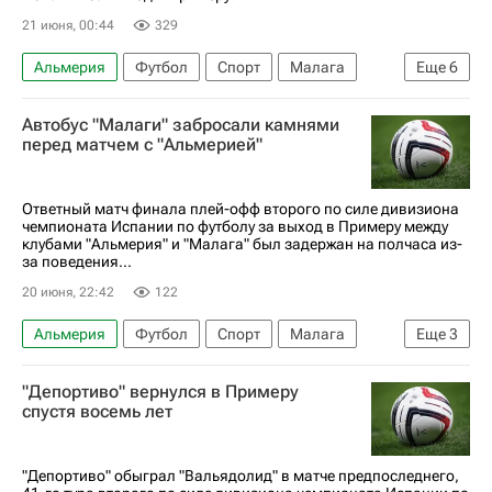
21 июня, 00:44
329
Альмерия
Футбол
Спорт
Малага
Еще
6
Альмерия
Лео Баптистао
Малага
Автобус "Малаги" забросали камнями
Депортиво (Ла-Корунья)
перед матчем с "Альмерией"
Чемпионат Испании по футболу
Сегунда
Ответный матч финала плей-офф второго по силе дивизиона
чемпионата Испании по футболу за выход в Примеру между
клубами "Альмерия" и "Малага" был задержан на полчаса из-
за поведения...
20 июня, 22:42
122
Альмерия
Футбол
Спорт
Малага
Еще
3
Сегунда
Чемпионат Испании по футболу
"Депортиво" вернулся в Примеру
Депортиво (Ла-Корунья)
спустя восемь лет
"Депортиво" обыграл "Вальядолид" в матче предпоследнего,