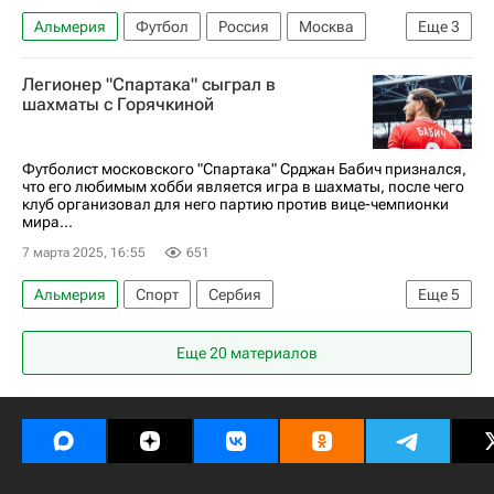
Альмерия
Футбол
Россия
Москва
Еще
3
Мексика
Локомотив (Москва)
Легионер "Спартака" сыграл в
РПЛ 2026-2027 (Чемпионат России по футболу)
шахматы с Горячкиной
Футболист московского "Спартака" Срджан Бабич признался,
что его любимым хобби является игра в шахматы, после чего
клуб организовал для него партию против вице-чемпионки
мира...
7 марта 2025, 16:55
651
Альмерия
Спорт
Сербия
Еще
5
Срджан Бабич
Александра Горячкина
Еще 20 материалов
Деян Йовелич
Спартак Москва
Лос-Анджелес Гэлакси