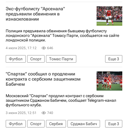
Гана
Атлетико (Мадрид)
Экс-футболисту "Арсенала"
Арсенал (Лондон)
Мальорка
предъявили обвинения в
изнасиловании
Полиция предъявила обвинения бывшему футболисту
лондонского "Арсенала" Томасу Парти, сообщается на сайте
лондонской полиции.
4 июля 2025, 17:12
646
Футбол
Спорт
Томас Парти
Еще
3
Арсенал (Лондон)
Вокруг спорта
скандал
"Спартак" сообщил о продлении
контракта с сербским защитником
Бабичем
Московский "Спартак" продлил контракт с сербским
защитником Срджаном Бабичем, сообщает Telegram-канал
футбольного клуба.
3 июня 2025, 12:51
740
Футбол
Спорт
Сербия
Срджан Бабич
Еще
3