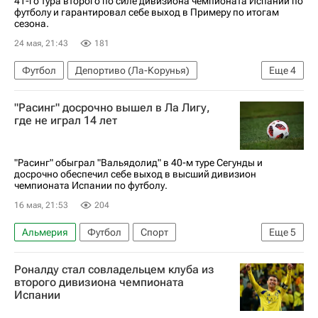
41-го тура второго по силе дивизиона чемпионата Испании по
футболу и гарантировал себе выход в Примеру по итогам
сезона.
24 мая, 21:43
181
Футбол
Депортиво (Ла-Корунья)
Еще
4
Вальядолид
Вальядолид
"Расинг" досрочно вышел в Ла Лигу,
Расинг (Сантандер)
где не играл 14 лет
Чемпионат Испании по футболу
"Расинг" обыграл "Вальядолид" в 40-м туре Сегунды и
досрочно обеспечил себе выход в высший дивизион
чемпионата Испании по футболу.
16 мая, 21:53
204
Альмерия
Футбол
Спорт
Еще
5
Сулейман Камара
Расинг (Сантандер)
Роналду стал совладельцем клуба из
Чемпионат Испании по футболу
Вальядолид
второго дивизиона чемпионата
Испании
Сегунда