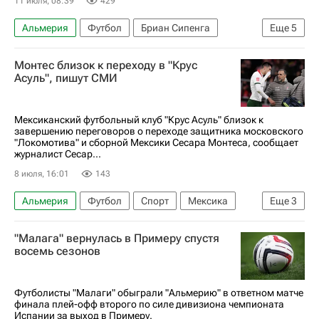
11 июля, 08:39
429
Альмерия
Футбол
Бриан Сипенга
Еще
5
Краснодар
ДР Конго
Конго
Монтес близок к переходу в "Крус
Трансферы в РПЛ
Асуль", пишут СМИ
РПЛ 2026-2027 (Чемпионат России по футболу)
Мексиканский футбольный клуб "Крус Асуль" близок к
завершению переговоров о переходе защитника московского
"Локомотива" и сборной Мексики Сесара Монтеса, сообщает
журналист Сесар...
8 июля, 16:01
143
Альмерия
Футбол
Спорт
Мексика
Еще
3
Сесар Монтес (24.02.1997)
"Малага" вернулась в Примеру спустя
Локомотив (Москва)
Крус Асуль
восемь сезонов
Футболисты "Малаги" обыграли "Альмерию" в ответном матче
финала плей-офф второго по силе дивизиона чемпионата
Испании за выход в Примеру.