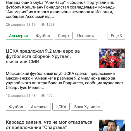
Нападающий клуба "Аль-Наср" и сборной Португалии по
футболу Криштиану Роналду стал совладельцем команды
"Альмерия" из второго дивизиона чемпионата Испании,
сообщает Ассошиэйтед...
26 февраля, 13:19
1298
Альмерия
Футбол
Спорт
Испания
Еще
3
Португалия
Криштиану Роналду
Аль-Наср
ЦСКА предложил 9,2 млн евро за
футболиста сборной Уругвая,
выяснили СМИ
Московский футбольный клуб ЦСКА сделал предложение
мексиканской "Америке" в размере 9,2 миллиона евро за
уругвайского вингера Бриана Родригеса, сообщил журналист
Сезар Луис Мерло...
13 февраля, 21:48
402
Футбол
Америка
ЦСКА
Бока Хуниорс
Карседо заявил, что не мог отказаться
от предложения "Спартака"