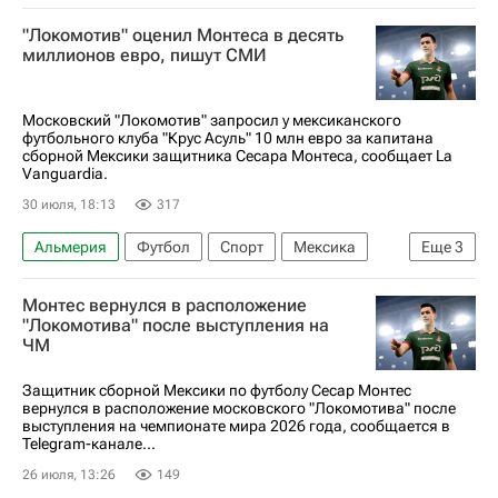
"Локомотив" оценил Монтеса в десять
миллионов евро, пишут СМИ
Московский "Локомотив" запросил у мексиканского
футбольного клуба "Крус Асуль" 10 млн евро за капитана
сборной Мексики защитника Сесара Монтеса, сообщает La
Vanguardia.
30 июля, 18:13
317
Альмерия
Футбол
Спорт
Мексика
Еще
3
Сесар Монтес (24.02.1997)
Монтес вернулся в расположение
Локомотив (Москва)
Крус Асуль
"Локомотива" после выступления на
ЧМ
Защитник сборной Мексики по футболу Сесар Монтес
вернулся в расположение московского "Локомотива" после
выступления на чемпионате мира 2026 года, сообщается в
Telegram-канале...
26 июля, 13:26
149