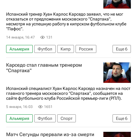
Испанский тренер Хуан Карлос Карседо заявил, что не мог
отказаться от предложения московского "Спартака",
несмотря на успешную работу в кипрском футбольном клубе
"Пафос".
14 января, 16:47
131
Альмерия
Футбол
Кипр
Россия
Еще
6
Унаи Эмери
Карлос Карседо
Карседо стал главным тренером
Вадим Романов
Спартак Москва
Пафос
"Спартака"
Лига чемпионов УЕФА 2026-2027
Испанский специалист Хуан Карлос Карседо назначен на пост
главного тренера московского "Спартака", сообщается на
сайте футбольного клуба Российской премьер-лиги (РПЛ).
5 января, 16:03
1651
Альмерия
Футбол
Спорт
Еще
6
Карлос Карседо
Спартак Москва
Матч Сегунды прервали из-за смерти