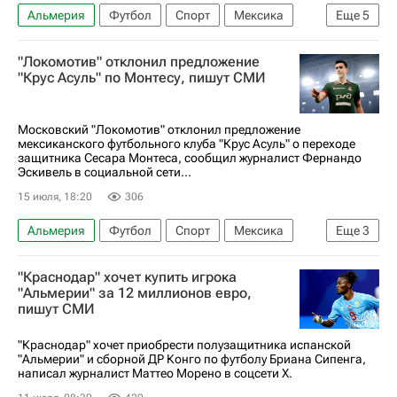
Альмерия
Футбол
Спорт
Мексика
Еще
5
Сесар Монтес (24.02.1997)
"Локомотив" отклонил предложение
Локомотив (Москва)
Ахмат
"Крус Асуль" по Монтесу, пишут СМИ
РПЛ 2026-2027 (Чемпионат России по футболу)
ЧМ по футболу 2026
Московский "Локомотив" отклонил предложение
мексиканского футбольного клуба "Крус Асуль" о переходе
защитника Сесара Монтеса, сообщил журналист Фернандо
Эскивель в социальной сети...
15 июля, 18:20
306
Альмерия
Футбол
Спорт
Мексика
Еще
3
Сесар Монтес (24.02.1997)
Крус Асуль
"Краснодар" хочет купить игрока
Локомотив (Москва)
"Альмерии" за 12 миллионов евро,
пишут СМИ
"Краснодар" хочет приобрести полузащитника испанской
"Альмерии" и сборной ДР Конго по футболу Бриана Сипенга,
написал журналист Маттео Морено в соцсети X.