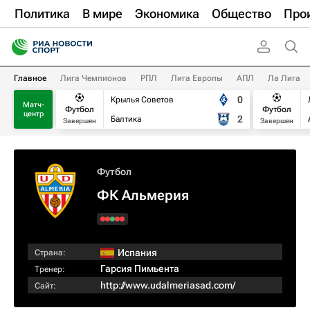
Политика
В мире
Экономика
Общество
Про
Главное
Лига Чемпионов
РПЛ
Лига Европы
АПЛ
Ла Лига
0
Крылья Советов
Матч-
Футбол
Футбол
центр
2
Балтика
Завершен
Завершен
Футбол
ФК Альмерия
Испания
Страна:
Гарсия Пимьента
Тренер:
http://www.udalmeriasad.com/
Сайт: