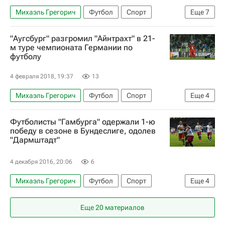
Михаэль Грегорич
Футбол
Спорт
Еще
7
Бундеслига
Боруссия (Дортмунд)
Аугсбург
"Аугсбург" разгромил "Айнтрахт" в 21-
Филипп Макс
Альвред Финнбогасон
м туре чемпионата Германии по
футболу
Пако Алькасер
Марио Гётце
4 февраля 2018, 19:37
13
Михаэль Грегорич
Футбол
Спорт
Еще
4
Бундеслига
Айнтрахт (Франкфурт)
Футболисты "Гамбурга" одержали 1-ю
Аугсбург
Ку Джачхоль
победу в сезоне в Бундеслиге, одолев
"Дармштадт"
4 декабря 2016, 20:06
6
Михаэль Грегорич
Футбол
Спорт
Еще
4
Бундеслига
Гамбург
Дармштадт
Еще 20 материалов
Маттиас Острцолек