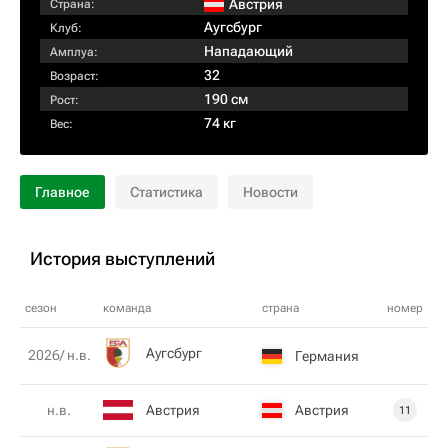
Австрия
Страна:
Аугсбург
Клуб:
Нападающий
Амплуа:
32
Возраст:
190 см
Рост:
74 кг
Вес:
Главное
Статистика
Новости
История выступлений
сезон
команда
страна
номер
Аугсбург
2026/ н.в.
Германия
Австрия
Австрия
н.в.
11