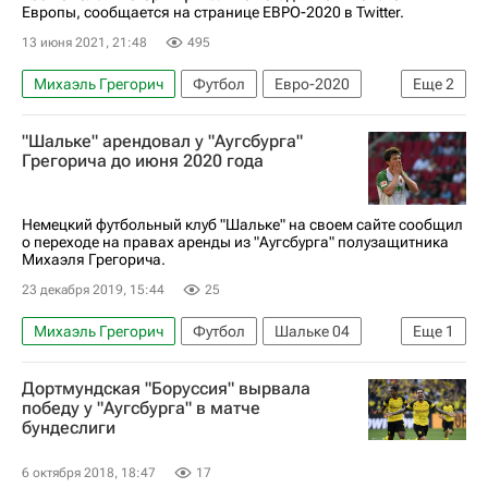
Европы, сообщается на странице ЕВРО-2020 в Twitter.
13 июня 2021, 21:48
495
Михаэль Грегорич
Футбол
Евро-2020
Еще
2
Австрия
Северная Македония
"Шальке" арендовал у "Аугсбурга"
Грегорича до июня 2020 года
Немецкий футбольный клуб "Шальке" на своем сайте сообщил
о переходе на правах аренды из "Аугсбурга" полузащитника
Михаэля Грегорича.
23 декабря 2019, 15:44
25
Михаэль Грегорич
Футбол
Шальке 04
Еще
1
Аугсбург
Дортмундская "Боруссия" вырвала
победу у "Аугсбурга" в матче
бундеслиги
6 октября 2018, 18:47
17