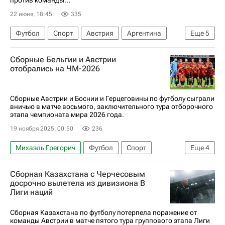
против команды...
22 июня, 18:45
335
Футбол
Спорт
Австрия
Аргентина
Еще
5
Даллас
ЧМ по футболу 2026
Сборные Бельгии и Австрии
Лионель Месси
Эмилиано Мартинес (1985)
отобрались на ЧМ-2026
Лисандро Мартинес
Сборные Австрии и Боснии и Герцеговины по футболу сыграли
вничью в матче восьмого, заключительного тура отборочного
этапа чемпионата мира 2026 года.
19 ноября 2025, 00:50
236
Михаэль Грегорич
Футбол
Спорт
Еще
4
Австрия
Босния и Герцеговина
Бельгия
Сборная Казахстана с Черчесовым
ЧМ по футболу 2026
досрочно вылетела из дивизиона B
Лиги наций
Сборная Казахстана по футболу потерпела поражение от
команды Австрии в матче пятого тура группового этапа Лиги