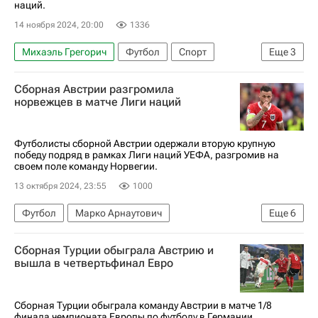
наций.
14 ноября 2024, 20:00
1336
Михаэль Грегорич
Футбол
Спорт
Еще
3
Кристоф Баумгартнер
Александр Марочкин
Сборная Австрии разгромила
Лига Наций
норвежцев в матче Лиги наций
Футболисты сборной Австрии одержали вторую крупную
победу подряд в рамках Лиги наций УЕФА, разгромив на
своем поле команду Норвегии.
13 октября 2024, 23:55
1000
Футбол
Марко Арнаутович
Еще
6
Филипп Линхарт
Штефан Пош
Сборная Турции обыграла Австрию и
Лига Наций
Лига наций УЕФА. Лига B
вышла в четвертьфинал Евро
Австрия
Норвегия
Сборная Турции обыграла команду Австрии в матче 1/8
финала чемпионата Европы по футболу в Германии.