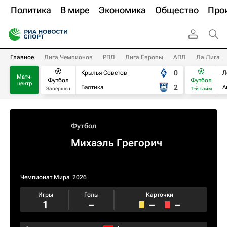
Политика
В мире
Экономика
Общество
Про
Главное
Лига Чемпионов
РПЛ
Лига Европы
АПЛ
Ла Лига
0
Крылья Советов
Л
Матч-
Футбол
Футбол
центр
2
Балтика
А
Завершен
1-й тайм
Футбол
Михаэль Грегорич
Чемпионат Мира
2026
Игры
Голы
Карточки
1
–
–
–