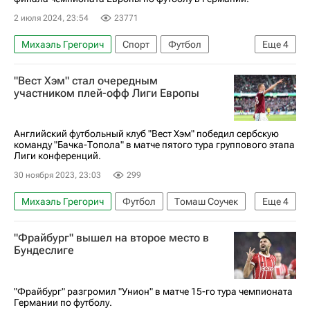
2 июля 2024, 23:54
23771
Михаэль Грегорич
Спорт
Футбол
Еще
4
Мерих Демирал
Евро-2024
Турция
"Вест Хэм" стал очередным
Австрия
участником плей-офф Лиги Европы
Английский футбольный клуб "Вест Хэм" победил сербскую
команду "Бачка-Топола" в матче пятого тура группового этапа
Лиги конференций.
30 ноября 2023, 23:03
299
Михаэль Грегорич
Футбол
Томаш Соучек
Еще
4
Фрайбург
Олимпиакос (Пирей)
"Фрайбург" вышел на второе место в
Вест Хэм Юнайтед
Бундеслиге
Лига Европы УЕФА 2026-2027
"Фрайбург" разгромил "Унион" в матче 15-го тура чемпионата
Германии по футболу.