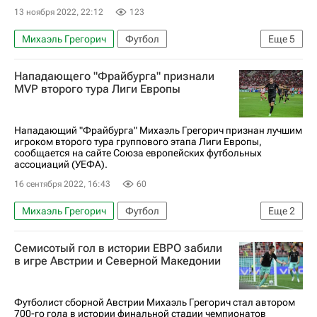
13 ноября 2022, 22:12
123
Михаэль Грегорич
Футбол
Еще
5
Винченцо Грифо
Унион (Берлин)
Нападающего "Фрайбурга" признали
Фрайбург
Робин Кнохе
Бавария
MVP второго тура Лиги Европы
Нападающий "Фрайбурга" Михаэль Грегорич признан лучшим
игроком второго тура группового этапа Лиги Европы,
сообщается на сайте Союза европейских футбольных
ассоциаций (УЕФА).
16 сентября 2022, 16:43
60
Михаэль Грегорич
Футбол
Еще
2
Лига Европы УЕФА 2026-2027
Фрайбург
Семисотый гол в истории ЕВРО забили
в игре Австрии и Северной Македонии
Футболист сборной Австрии Михаэль Грегорич стал автором
700-го гола в истории финальной стадии чемпионатов