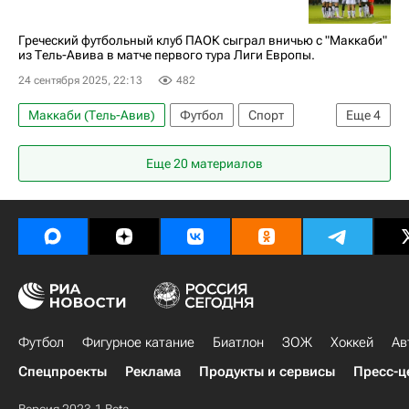
Международная федерация футбола (ФИФА)
Лига Наций
Греческий футбольный клуб ПАОК сыграл вничью с "Маккаби"
из Тель-Авива в матче первого тура Лиги Европы.
24 сентября 2025, 22:13
482
Маккаби (Тель-Авив)
Футбол
Спорт
Еще
4
ПАОК
Магомед Оздоев
Федор Чалов
Еще 20 материалов
Лига Европы УЕФА 2026-2027
Футбол
Фигурное катание
Биатлон
ЗОЖ
Хоккей
Ав
Спецпроекты
Реклама
Продукты и сервисы
Пресс-ц