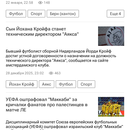
22 января, 22:58
148
Футбол
Спорт
Берн (кантон)
Еще
4
Тель-Авив
Янг Бойз
ПАОК
Штутгарт
Сын Йохана Кройфа станет
техническим директором "Аякса"
Бывший футболист сборной Нидерландов Йорди Кройф
достиг устной договоренности о назначении на должность
технического директора "Аякса", сообщается на сайте
амстердамского клуба.
28 декабря 2025, 23:02
463
Йохан Кройф
Аякс
Футбол
Спорт
УЕФА оштрафовал "Маккаби" за
кричалки фанатов про палестинцев в
матче ЛЕ
Дисциплинарный комитет Союза европейских футбольных
ассоциаций (УЕФА) оштрафовал израильский клуб "Маккаби"