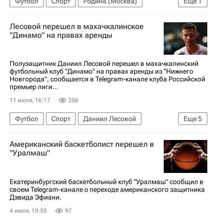
Футбол
Спорт
Родина (Москва)
Еще
1
Сербия
Лесовой перешел в махачкалинское
"Динамо" на правах аренды
Полузащитник Даниил Лесовой перешел в махачкалинский
футбольный клуб "Динамо" на правах аренды из "Нижнего
Новгорода", сообщается в Telegram-канале клуба Российской
премьер лиги...
11 июля, 16:17
206
Футбол
Спорт
Даниил Лесовой
Еще
5
АЕЛ (Лимасол)
Нижний Новгород
Американский баскетболист перешел в
РПЛ 2026-2027 (Чемпионат России по футболу)
"Уралмаш"
Трансферы в РПЛ
Динамо (Махачкала)
Екатеринбургский баскетбольный клуб "Уралмаш" сообщил в
своем Telegram-канале о переходе американского защитника
Дэвида Эфиани.
4 июля, 19:55
97