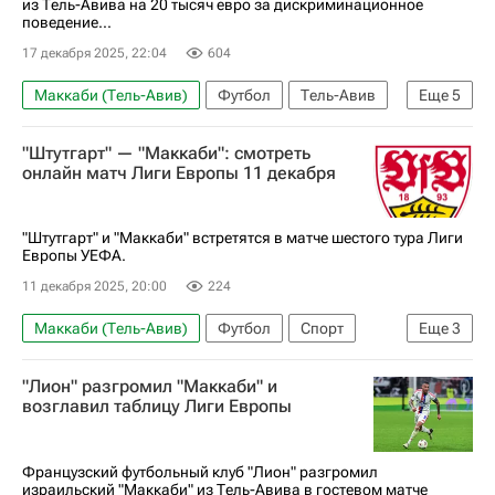
из Тель-Авива на 20 тысяч евро за дискриминационное
поведение...
17 декабря 2025, 22:04
604
Маккаби (Тель-Авив)
Футбол
Тель-Авив
Еще
5
Спорт
Палестина
Израиль
Штутгарт
"Штутгарт" — "Маккаби": смотреть
Союз европейских футбольных ассоциаций (УЕФА)
онлайн матч Лиги Европы 11 декабря
"Штутгарт" и "Маккаби" встретятся в матче шестого тура Лиги
Европы УЕФА.
11 декабря 2025, 20:00
224
Маккаби (Тель-Авив)
Футбол
Спорт
Еще
3
Штутгарт
Лига Европы УЕФА 2026-2027
"Лион" разгромил "Маккаби" и
Анонсы и трансляции матчей
возглавил таблицу Лиги Европы
Французский футбольный клуб "Лион" разгромил
израильский "Маккаби" из Тель-Авива в гостевом матче