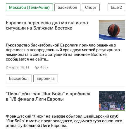
Маккаби (Тель-Авив)
Баскетбол
Спорт
Еще
2
Уралмаш
Хорсенс
Евролига перенесла два матча из-за
ситуации на Ближнем Востоке
Руководство баскетбольной Евролиги приняло решение о
переносе на неопределенный срок двух матчей регулярного
чемпионата в связи с ситуацией на Ближнем Востоке,
сообщается на сайте...
2 марта, 18:11
4387
Баскетбол
Евролига
"Лион" обыграл "Янг Бойз" и пробился
в 1/8 финала Лиги Европы
Французский "Лион" на выезде обыграл швейцарский клуб
"Янг Бойз" в матче предпоследнего, седьмого тура основного
этапа футбольной Лиги Европы.