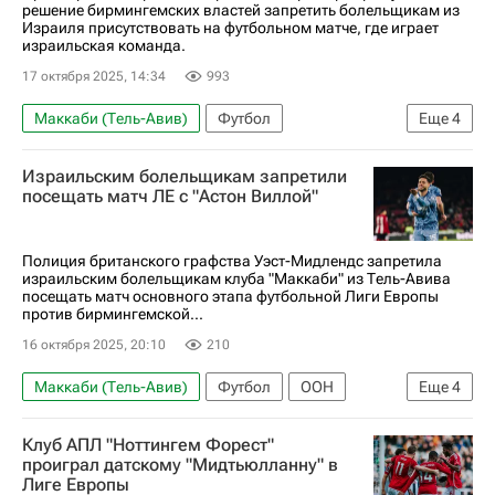
решение бирмингемских властей запретить болельщикам из
Израиля присутствовать на футбольном матче, где играет
израильская команда.
17 октября 2025, 14:34
993
Маккаби (Тель-Авив)
Футбол
Еще
4
Кир Стармер
Израильским болельщикам запретили
Международная федерация футбола (ФИФА)
посещать матч ЛЕ с "Астон Виллой"
Союз европейских футбольных ассоциаций (УЕФА)
Астон Вилла
Полиция британского графства Уэст-Мидлендс запретила
израильским болельщикам клуба "Маккаби" из Тель-Авива
посещать матч основного этапа футбольной Лиги Европы
против бирмингемской...
16 октября 2025, 20:10
210
Маккаби (Тель-Авив)
Футбол
ООН
Еще
4
Международная федерация футбола (ФИФА)
Клуб АПЛ "Ноттингем Форест"
Союз европейских футбольных ассоциаций (УЕФА)
проиграл датскому "Мидтьюлланну" в
Лиге Европы
Астон Вилла
Спорт