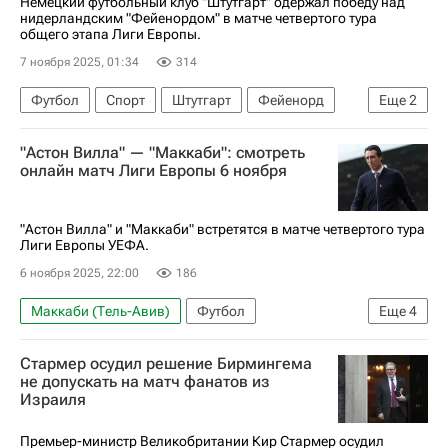
Немецкий футбольный клуб "Штутгарт" одержал победу над
нидерландским "Фейенордом" в матче четвертого тура
общего этапа Лиги Европы.
7 ноября 2025, 01:34
314
Футбол
Спорт
Штутгарт
Фейенорд
Еще
2
Селтик
Лига Европы УЕФА 2026-2027
"Астон Вилла" — "Маккаби": смотреть
онлайн матч Лиги Европы 6 ноября
"Астон Вилла" и "Маккаби" встретятся в матче четвертого тура
Лиги Европы УЕФА.
6 ноября 2025, 22:00
186
Маккаби (Тель-Авив)
Футбол
Еще
4
Астон Вилла
Лига Европы УЕФА 2026-2027
Стармер осудил решение Бирмингема
Спорт
Анонсы и трансляции матчей
не допускать на матч фанатов из
Израиля
Премьер-министр Великобритании Кир Стармер осудил