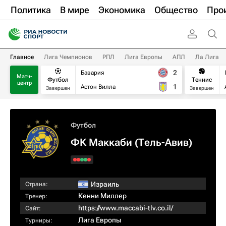
Политика
В мире
Экономика
Общество
Про
Главное
Лига Чемпионов
РПЛ
Лига Европы
АПЛ
Ла Лига
2
Бавария
Матч-
Футбол
Теннис
центр
1
Астон Вилла
Завершен
Завершен
Футбол
ФК Маккаби (Тель-Авив)
Израиль
Страна:
Кенни Миллер
Тренер:
https://www.maccabi-tlv.co.il/
Сайт:
Лига Европы
Турниры: