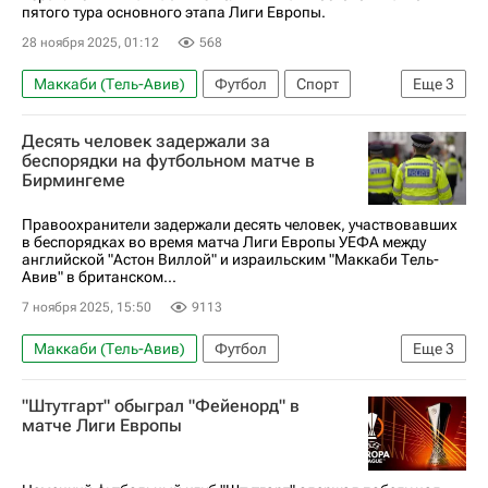
пятого тура основного этапа Лиги Европы.
28 ноября 2025, 01:12
568
Маккаби (Тель-Авив)
Футбол
Спорт
Еще
3
Корантен Толиссо
Олимпик (Лион)
Десять человек задержали за
Лига Европы УЕФА 2026-2027
беспорядки на футбольном матче в
Бирмингеме
Правоохранители задержали десять человек, участвовавших
в беспорядках во время матча Лиги Европы УЕФА между
английской "Астон Виллой" и израильским "Маккаби Тель-
Авив" в британском...
7 ноября 2025, 15:50
9113
Маккаби (Тель-Авив)
Футбол
Еще
3
Лига Европы УЕФА 2026-2027
Астон Вилла
"Штутгарт" обыграл "Фейенорд" в
Спорт
матче Лиги Европы