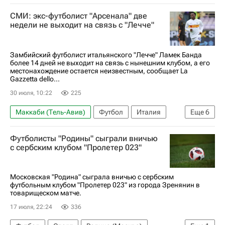
СМИ: экс-футболист "Арсенала" две
недели не выходит на связь с "Лечче"
Замбийский футболист итальянского "Лечче" Ламек Банда
более 14 дней не выходит на связь с нынешним клубом, а его
местонахождение остается неизвестным, сообщает La
Gazzetta dello...
30 июля, 10:22
225
Маккаби (Тель-Авив)
Футбол
Италия
Еще
6
Нетания
Ламек Банда
Лечче
Футболисты "Родины" сыграли вничью
Аль-Фатех
с сербским клубом "Пролетер 023"
РПЛ 2026-2027 (Чемпионат России по футболу)
Спорт
Московская "Родина" сыграла вничью с сербским
футбольным клубом "Пролетер 023" из города Зренянин в
товарищеском матче.
17 июля, 22:24
336