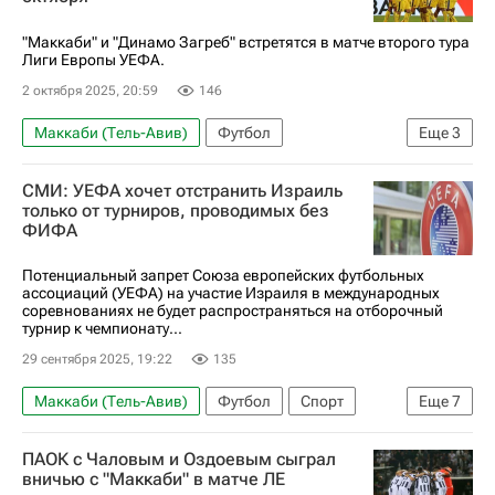
"Маккаби" и "Динамо Загреб" встретятся в матче второго тура
Лиги Европы УЕФА.
2 октября 2025, 20:59
146
Маккаби (Тель-Авив)
Футбол
Еще
3
Динамо (Загреб)
СМИ: УЕФА хочет отстранить Израиль
Лига Европы УЕФА 2026-2027
только от турниров, проводимых без
ФИФА
Анонсы и трансляции матчей
Потенциальный запрет Союза европейских футбольных
ассоциаций (УЕФА) на участие Израиля в международных
соревнованиях не будет распространяться на отборочный
турнир к чемпионату...
29 сентября 2025, 19:22
135
Маккаби (Тель-Авив)
Футбол
Спорт
Еще
7
Израиль
США
Тель-Авив
ПАОК с Чаловым и Оздоевым сыграл
Джанни Инфантино
Дональд Трамп
вничью с "Маккаби" в матче ЛЕ