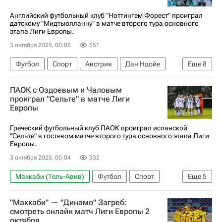
Английский футбольный клуб "Ноттингем Форест" проиграл
датскому "Мидтьюлланну" в матче второго тура основного
этапа Лиги Европы.
3 октября 2025, 00:05
551
Футбол
Спорт
Австрия
Дан Ндойе
Еще
8
Морган Гиббс-Уайт
Тель-Авив
ПАОК с Оздоевым и Чаловым
Швейцария
Ноттингем Форест
Штурм
проиграл "Сельте" в матче Лиги
Европы
Порту
АПЛ 2026-2027 (Чемпионат Англии по футболу)
Греческий футбольный клуб ПАОК проиграл испанской
"Сельте" в гостевом матче второго тура основного этапа Лиги
Крис Вуд
Европы.
3 октября 2025, 00:04
332
Маккаби (Тель-Авив)
Футбол
Спорт
Еще
5
Яго Аспас
Борха Иглесиас
"Маккаби" — "Динамо" Загреб:
Магомед Оздоев
Сельта
ПАОК
смотреть онлайн матч Лиги Европы 2
октября