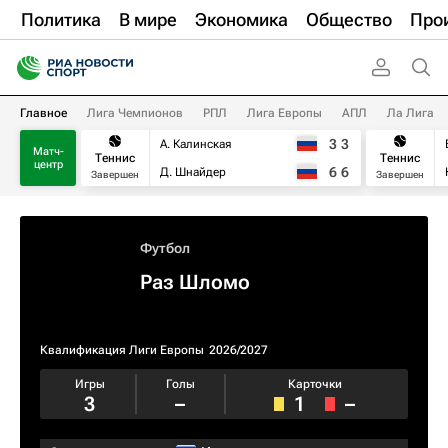
Политика
В мире
Экономика
Общество
Про
Главное
Лига Чемпионов
РПЛ
Лига Европы
АПЛ
Ла Лига
3
3
А. Калинская
Матч-
Теннис
Теннис
центр
6
6
Д. Шнайдер
Завершен
Завершен
Футбол
Раз Шломо
Квалификация Лиги Европы
2026/2027
Игры
Голы
Карточки
3
–
1
–