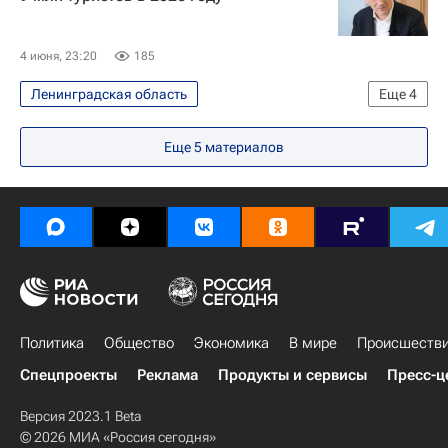
4 июня, 23:20
185
Ленинградская область
Еще
4
Ленинградская область
Еще 5 материалов
Александр Дрозденко
Россия
Выборг
Политика
Общество
Экономика
В мире
Происшеств
Спецпроекты
Реклама
Продукты и сервисы
Пресс-ц
Версия 2023.1 Beta
© 2026 МИА «Россия сегодня»