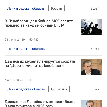
Ленинградская область
Россия
Еще
4
Александр Дрозденко
Газпром
Роснефть
В Ленобласти для бойцов МОГ введут
ЛУКОЙЛ
премию за каждый сбитый БПЛА
23 июня, 21:39
730
Ленинградская область
Еще
1
Александр Дрозденко
Два новых музея планируется создать
на "Дороге жизни" в Ленобласти
4 июня, 23:26
96
Ленинградская область
Общество
Еще
2
Новая Ладога
Александр Дрозденко
Дрозденко: Ленобласть ожидает более
9 млн туристов в 2026 году