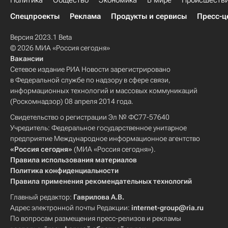
Политика
Общество
Экономика
В мире
Происшеств
Спецпроекты
Реклама
Продукты и сервисы
Пресс-ц
Версия 2023.1 Beta
© 2026 МИА «Россия сегодня»
Вакансии
Сетевое издание РИА Новости зарегистрировано
в Федеральной службе по надзору в сфере связи,
информационных технологий и массовых коммуникаций
(Роскомнадзор) 08 апреля 2014 года.
Свидетельство о регистрации Эл № ФС77-57640
Учредитель: Федеральное государственное унитарное
предприятие Международное информационное агентство
«Россия сегодня»
(МИА «Россия сегодня»).
Правила использования материалов
Политика конфиденциальности
Правила применения рекомендательных технологий
Главный редактор:
Гаврилова А.В.
Адрес электронной почты Редакции:
internet-group@ria.ru
По вопросам размещения пресс-релизов и рекламы