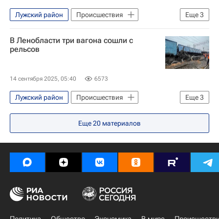
Лужский район
Происшествия
Еще
3
Ленинградская область
В Ленобласти три вагона сошли с
Санкт-Петербург
Александр Дрозденко
рельсов
14 сентября 2025, 05:40
6573
Лужский район
Происшествия
Еще
3
Ленинградская область
Луга
Еще
20
материалов
Александр Дрозденко