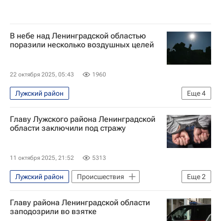
В небе над Ленинградской областью
поразили несколько воздушных целей
22 октября 2025, 05:43
1960
Лужский район
Еще
4
Специальная военная операция на Украине
Главу Лужского района Ленинградской
Безопасность
Ленинградская область
области заключили под стражу
Александр Дрозденко
11 октября 2025, 21:52
5313
Лужский район
Происшествия
Еще
2
Санкт-Петербург
Главу района Ленинградской области
Следственный комитет России (СК РФ)
заподозрили во взятке