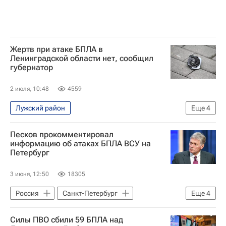
Жертв при атаке БПЛА в
Ленинградской области нет, сообщил
губернатор
2 июля, 10:48
4559
Лужский район
Еще
4
Специальная военная операция на Украине
Песков прокомментировал
Происшествия
Ленинградская область
информацию об атаках БПЛА ВСУ на
Петербург
Александр Дрозденко
3 июня, 12:50
18305
Россия
Санкт-Петербург
Еще
4
Ленинградская область
Силы ПВО сбили 59 БПЛА над
Александр Дрозденко
Дмитрий Песков