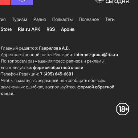
гия
Туризм
Радио
Подкасты
Полезное
Теги
uStore
Ria.ru APK
RSS
Архив
Главный редактор:
Гаврилова А.В.
Адрес электронной почты Редакции:
internet-group@ria.ru
По вопросам размещения пресс-релизов и рекламы
воспользуйтесь
формой обратной связи
Телефон Редакции:
7 (495) 645-6601
Чтобы связаться с редакцией или сообщить обо всех
замеченных ошибках, воспользуйтесь
формой обратной
связи
.