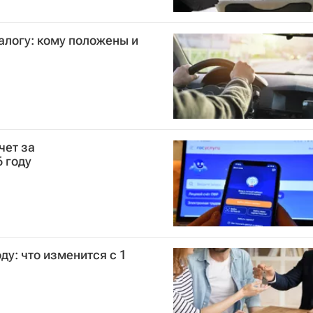
алогу: кому положены и
чет за
 году
ду: что изменится с 1