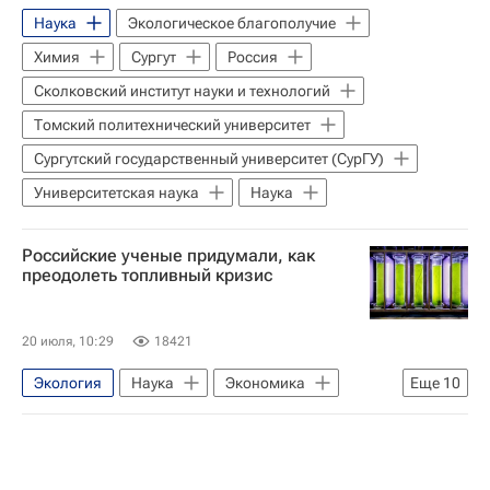
Наука
Экологическое благополучие
Университетская наука
Топливо
Химия
Сургут
Россия
Воздух
Энергетика
Сколковский институт науки и технологий
Национальный исследовательский университет «МИЭТ»
Томский политехнический университет
Россия
Белоруссия
Сургутский государственный университет (СурГУ)
Университетская наука
Наука
Российские ученые придумали, как
преодолеть топливный кризис
20 июля, 10:29
18421
Экология
Наука
Экономика
Еще
10
Балтийский федеральный университет
Санкт-Петербургский государственный университет
Россия
Наука
Технологии