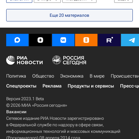
Днестр
Кишинев
Еще
20
материалов
Правительство Молдавии
Политика
Общество
Экономика
В мире
Происшеств
Спецпроекты
Реклама
Продукты и сервисы
Пресс-ц
Версия 2023.1 Beta
© 2026 МИА «Россия сегодня»
Вакансии
Сетевое издание РИА Новости зарегистрировано
в Федеральной службе по надзору в сфере связи,
информационных технологий и массовых коммуникаций
(Роскомнадзор) 08 апреля 2014 года.