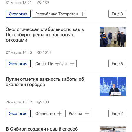
31 марта, 13:21
139
Экология
Республика Татарстан
Еще
3
Рустам Минниханов
Экологическая стабильность: как в
Республика Татарстан (Татарстан)
Петербурге решают вопросы с
отходами
Благоустройство
27 марта, 14:45
1514
Экология
Санкт-Петербург
Еще
6
Александр Беглов
Бытовой мусор
Путин отметил важность заботы об
Свалки
Отходы
Озеленение
экологии городов
Российский экологический оператор
26 марта, 15:32
430
Экология
Общество
Россия
Еще
2
Владимир Путин
В Сибири создали новый способ
Российский союз промышленников и предпринимателей