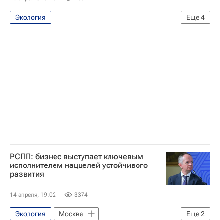
Экология
Еще
4
Федеральная служба по надзору в сфере природопользования (Росприроднадзор)
Россия
Светлана Радионова
Москва
РСПП: бизнес выступает ключевым
исполнителем наццелей устойчивого
развития
14 апреля, 19:02
3374
Экология
Москва
Еще
2