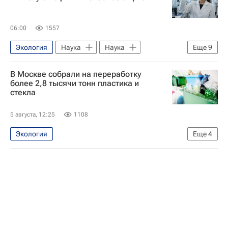
06:00
1557
Экология
Наука
Наука
Еще
9
Университетская наука
В Москве собрали на переработку
Сургутский государственный университет (СурГУ)
более 2,8 тысячи тонн пластика и
стекла
Томский политехнический университет
Сколковский институт науки и технологий
5 августа, 12:25
1108
Нефть
Россия
Сургут
Экология
Еще
4
Экологическое благополучие
Химия
Москва Сегодня: мегаполис для жизни
Москва
раздельный сбор мусора
Мусор