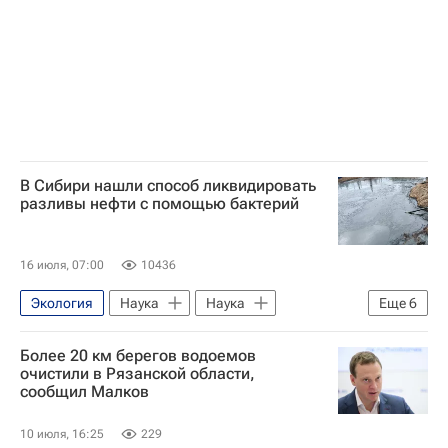
Университетская наука
Калининградская область
Калининград
Москва
Санкт-Петербург
В Сибири нашли способ ликвидировать
разливы нефти с помощью бактерий
16 июля, 07:00
10436
Экология
Наука
Наука
Еще
6
Сибирский федеральный университет
Более 20 км берегов водоемов
Сургутский государственный университет (СурГУ)
очистили в Рязанской области,
сообщил Малков
Российский научный фонд
Технологии
Университетская наука
10 июля, 16:25
229