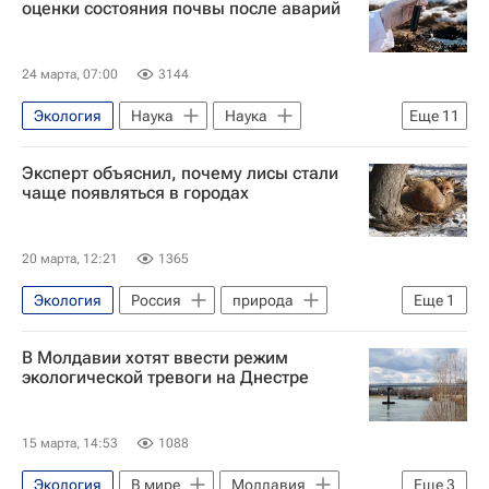
оценки состояния почвы после аварий
24 марта, 07:00
3144
Экология
Наука
Наука
Еще
11
Университетская наука
Эксперт объяснил, почему лисы стали
Западная Сибирь
чаще появляться в городах
Сибирский федеральный университет
Сургутский государственный университет (СурГУ)
20 марта, 12:21
1365
Российский научный фонд
Экология
Россия
природа
Еще
1
Мощные вспышки на Солнце
Россия
Общество
Российские инновации
В Молдавии хотят ввести режим
экологической тревоги на Днестре
Экологическое благополучие
Нефть
Химия
15 марта, 14:53
1088
Экология
В мире
Молдавия
Еще
3