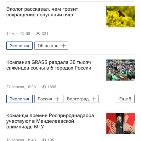
Эколог рассказал, чем грозит
сокращение популяции пчел
14 мая, 19:08
321
Экология
Общество
Компания GRASS раздала 30 тысяч
саженцев сосны в 6 городах России
27 апреля, 18:06
1898
Экология
Россия
Волгоград
Еще
8
Астрахань
Волжский
Краснодар
Команды премии Росприроднадзора
Курск
Элиста
саженцы
участвуют в Менделеевской
олимпиаде МГУ
Общество
Леса
16 апреля, 18:43
105