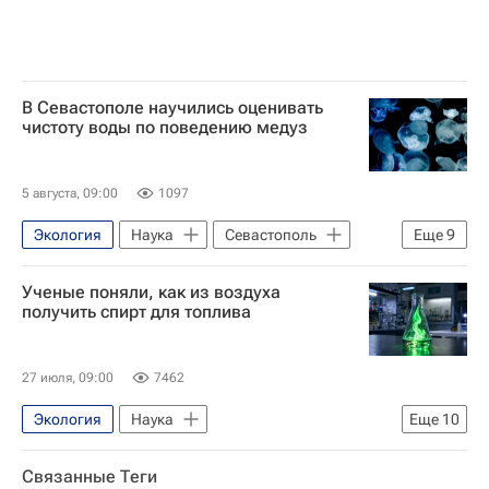
В Севастополе научились оценивать
чистоту воды по поведению медуз
5 августа, 09:00
1097
Экология
Наука
Севастополь
Еще
9
Черное море
Ученые поняли, как из воздуха
Российская академия наук
РНФ
получить спирт для топлива
Наука
Университетская наука
медузы
Море
Вода
27 июля, 09:00
7462
Экологическое благополучие
Экология
Наука
Еще
10
Ульяновский государственный университет
Связанные Теги
Российский научный фонд
Наука