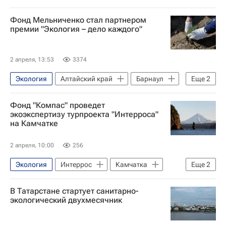
Андрей Мельниченко
Фонд Мельниченко стал партнером
Российский союз промышленников и предпринимателей
премии "Экология – дело каждого"
2 апреля, 13:53
3374
Экология
Алтайский край
Барнаул
Еще
2
Бийск
Фонд "Компас" проведет
Федеральная служба по надзору в сфере природопользования (Росприроднадзор)
экоэкспертизу турпроекта "Интерроса"
на Камчатке
2 апреля, 10:00
256
Экология
Интеррос
Камчатка
Еще
2
Роза Хутор
природа
В Татарстане стартует санитарно-
экологический двухмесячник