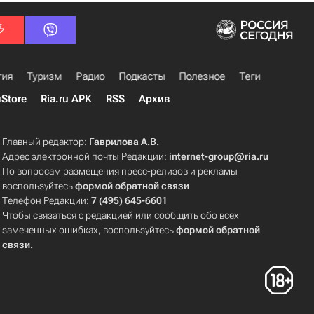
гия
Туризм
Радио
Подкасты
Полезное
Теги
uStore
Ria.ru APK
RSS
Архив
Главный редактор:
Гаврилова А.В.
Адрес электронной почты Редакции:
internet-group@ria.ru
По вопросам размещения пресс-релизов и рекламы
воспользуйтесь
формой обратной связи
Телефон Редакции:
7 (495) 645-6601
Чтобы связаться с редакцией или сообщить обо всех
замеченных ошибках, воспользуйтесь
формой обратной
связи
.