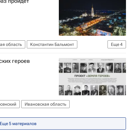
раз пройдет
ая область
Константин Бальмонт
Еще
4
Голос"
Россия
ских героев
есенский
Ивановская область
Еще 5 материалов