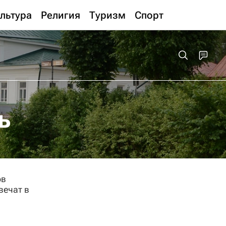
льтура
Религия
Туризм
Спорт
ь
ов
вечат в