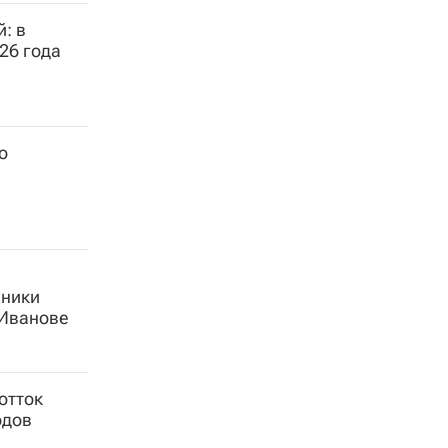
: в
26 года
о
хники
 Иванове
отток
одов