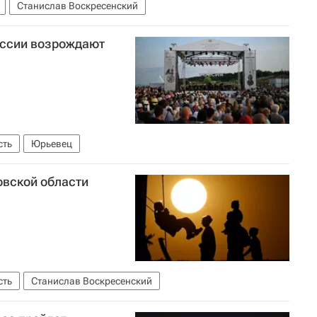
Станислав Воскресенский
оссии возрождают
сть
Юрьевец
овской области
сть
Станислав Воскресенский