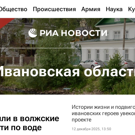
Общество
Происшествия
Армия
Наука
Ку
Ивановская област
Истории жизни и подвиг
ивановских героев увеко
ыли в волжские
проекте
ти по воде
12 декабря 2025, 13:50