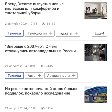
Бренд Dreame выпустил новые
Санкт-Петербургский политехнический университет Петра Великого
пылесосы для комфортной и
тщательной уборки
Российская академия наук
Россия
Санкт-Петербург
электроника
2 сентября 2024, 17:53
14112
Техника
Технологии
Гаджеты
Еще
4
Наука
Россия
пылесос
"Впервые с 2007-го". С чем
Наука
столкнулись автовладельцы в России
21 августа 2024, 08:00
24350
Техника
Авто
Автозапчасти
На рынке автозапчастей стало больше
подделок, показало исследование
21 августа 2024, 07:00
5114