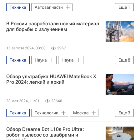
Техника
Автозапчасти
Еще
1
Санкции в отношении России
В России разработали новый материал
для борьбы с излучением
15 августа 2024, 03:00
2967
Техника
Наука
Наука
Еще
8
Университетская наука
Обзор ультрабука HUAWEI MateBook X
Навигатор абитуриента
Россия
Pro 2024: легкий и яркий
Уральский федеральный университет
Российская академия наук
28 мая 2024, 11:01
23640
электромагнитное излучение
Техника
Технологии
Москва
Еще
3
Технологическое лидерство
Huawei Technologies
Ноутбуки
Российские инновации
Обзор Dreame Bot L10s Pro Ultra:
Наука
робот-пылесос со швабрами и