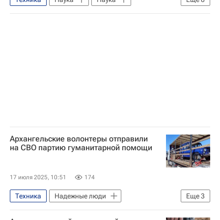
Наука
Университетская наука
Белгород
Армения
Великобритания
Scientific Reports
Белгородский государственный университет
рентген
Медицина
Архангельские волонтеры отправили
на СВО партию гуманитарной помощи
17 июля 2025, 10:51
174
Техника
Надежные люди
Еще
3
Архангельская область