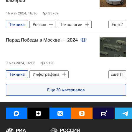
камерой
16 мая 2024, 16:16
23769
Техника
Россия
Технологии
Еще
2
Гаджеты
Наука
Парад Победы в Москве — 2024
7 мая 2024, 16:08
9120
Техника
Инфографика
Еще
11
Парад Победы
Москва
Еще
20
материалов
Вооружение
Военная техника
Т-34
Тайфун (автомобиль)
Бронеавтомобиль "Тигр"
С-400 «Триумф»
Су-30СМ
Су-25
МиГ-29