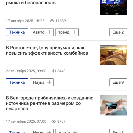
рынка и безопасность
17 октября 2025, 15:05
11639
Техника
Авито
тренд
Еще
2
Технологии
Транспорт
В Ростове-на-Дону придумали, как
повысить эффективность комбайнов
22 сентября 2025, 09:00
3440
Техника
Наука
Еще
9
Университетская наука
Ростов-на-Дону
В Белгороде приблизились к созданию
Ростсельмаш
Донской
источника рентгена размером со
смартфон
Российские инновации
Технологическое лидерство
Россия
17 сентября 2025, 07:00
8707
Донской государственный технический университет
Техника
Наука
Наука
Еще
8