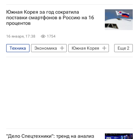
Университетская наука
Китай
Южная Корея за год сократила
Челябинский государственный университет
поставки смартфонов в Россию на 16
процентов
Челябинск
Россия
Солнце
16 января, 17:38
1754
Техника
Экономика
Южная Корея
Еще
2
Россия
Сеул
"Дело Спецтехники": тренд на анализ