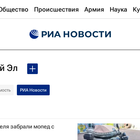
Общество
Происшествия
Армия
Наука
Ку
й Эл
мость
РИА Новости
теля забрали мопед с