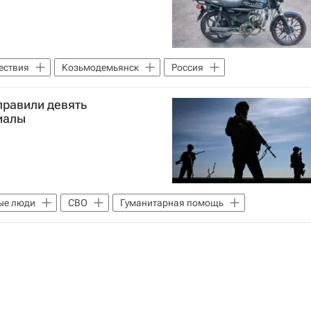
ествия
Козьмодемьянск
Россия
правили девять
иалы
ые люди
СВО
Гуманитарная помощь