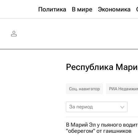
Политика
В мире
Экономика
Республика Мари
Соц. навигатор
РИА Недвижи
За период
В Марий Эл у пьяного води
"оберегом" от гаишников