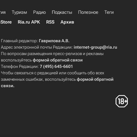
гия
Туризм
Радио
Подкасты
Полезное
Теги
uStore
Ria.ru APK
RSS
Архив
Главный редактор:
Гаврилова А.В.
Адрес электронной почты Редакции:
internet-group@ria.ru
По вопросам размещения пресс-релизов и рекламы
воспользуйтесь
формой обратной связи
Телефон Редакции:
7 (495) 645-6601
Чтобы связаться с редакцией или сообщить обо всех
замеченных ошибках, воспользуйтесь
формой обратной
связи
.