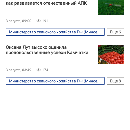
Мурат Кумпилов
Гиагинский район
как развивается отечественный АПК
3 августа, 09:00
191
Министерство сельского хозяйства РФ (Минсельхоз России)
Еще
6
Твой бизнес
Россия
Нацпроекты
Оксана Лут высоко оценила
Оксана Лут
Господдержка
продовольственные успехи Камчатки
Продовольственная безопасность
3 августа, 03:49
174
Министерство сельского хозяйства РФ (Минсельхоз России)
Еще
8
Камчатский край
Экономика
Камчатский край
Камчатка
Оксана Лут
Владимир Солодов
Ирина Яровая
Госдума РФ