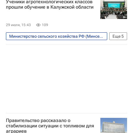
Ученики агротехнологических классов
Министерство энергетики РФ (Минэнерго России)
прошли обучение в Калужской области
Александр Новак
Топливо
Энергетика
Бензин
29 июля, 15:43
109
ДТ (дизельное топливо)
Министерство сельского хозяйства РФ (Минсельхоз России)
Еще
5
Калужская область
Россия
Владислав Шапша
Иннопрактика
Общество
Правительство рассказало о
стабилизации ситуации с топливом для
аграриев