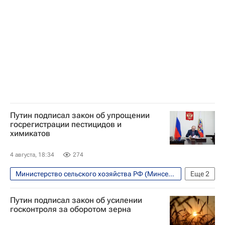
Краснодарский край
Вениамин Кондратьев
Сергей Цивилев
Министерство энергетики РФ (Минэнерго России)
Отопление
Путин подписал закон об упрощении
госрегистрации пестицидов и
химикатов
4 августа, 18:34
274
Министерство сельского хозяйства РФ (Минсельхоз России)
Еще
2
Россия
Владимир Путин
Путин подписал закон об усилении
госконтроля за оборотом зерна