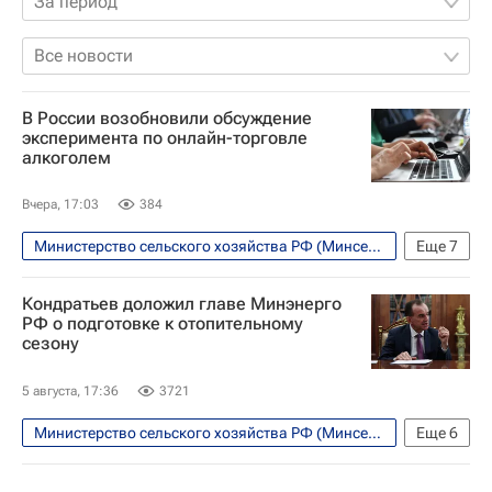
За период
Все новости
В России возобновили обсуждение
эксперимента по онлайн-торговле
алкоголем
Вчера, 17:03
384
Министерство сельского хозяйства РФ (Минсельхоз России)
Еще
7
Экономика
Россия
Москва
Кондратьев доложил главе Минэнерго
Московская область (Подмосковье)
РФ о подготовке к отопительному
сезону
Алексей Сазанов
Почта России
Министерство экономического развития РФ (Минэкономразвития России)
5 августа, 17:36
3721
Министерство сельского хозяйства РФ (Минсельхоз России)
Еще
6
Краснодарский край