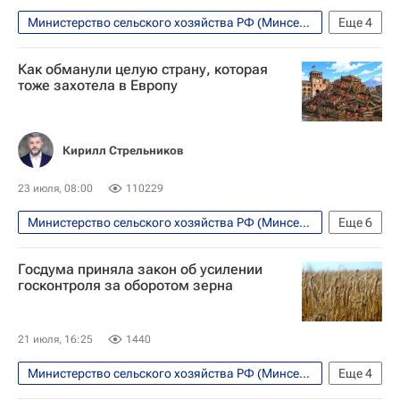
Министерство сельского хозяйства РФ (Минсельхоз России)
Еще
4
Рязанская область
Рязанская область
Как обманули целую страну, которая
Павел Малков
Октябрьский
тоже захотела в Европу
Кирилл Стрельников
23 июля, 08:00
110229
Министерство сельского хозяйства РФ (Минсельхоз России)
Еще
6
Армения
Европа
Россия
Госдума приняла закон об усилении
Еврокомиссия
Евросоюз
госконтроля за оборотом зерна
Аналитика
21 июля, 16:25
1440
Министерство сельского хозяйства РФ (Минсельхоз России)
Еще
4