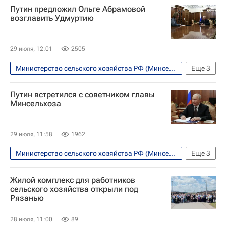
Путин предложил Ольге Абрамовой
Удмуртская Республика (Удмуртия)
возглавить Удмуртию
Владимир Путин
Россия
Александр Бречалов
29 июля, 12:01
2505
Министерство сельского хозяйства РФ (Минсельхоз России)
Еще
3
Владимир Путин
Политика
Путин встретился с советником главы
Россия
Минсельхоза
29 июля, 11:58
1962
Министерство сельского хозяйства РФ (Минсельхоз России)
Еще
3
Политика
Россия
Жилой комплекс для работников
Владимир Путин
сельского хозяйства открыли под
Рязанью
28 июля, 11:00
89