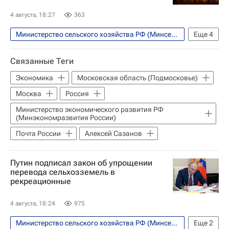
4 августа, 18:27
363
Министерство сельского хозяйства РФ (Минсельхоз России)
Еще
4
Россия
Владимир Путин
Связанные Теги
Федеральная служба по ветеринарному и фитосанитарному надзору (Россельхознадзор)
Экономика
Московская область (Подмосковье)
Госдума РФ
Москва
Россия
Министерство экономического развития РФ
(Минэкономразвития России)
Почта России
Алексей Сазанов
Путин подписал закон об упрощении
перевода сельхозземель в
рекреационные
4 августа, 18:24
975
Министерство сельского хозяйства РФ (Минсельхоз России)
Еще
2