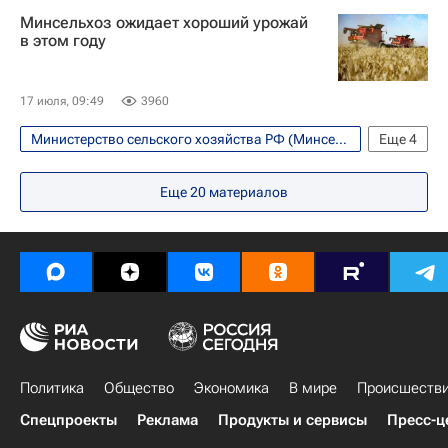
Экономика
Россия
Госдума РФ
Минсельхоз ожидает хороший урожай
Федеральная служба по ветеринарному и фитосанитарному надзору (Россельхознадзор)
в этом году
17 июля, 09:49
3960
Министерство сельского хозяйства РФ (Минсельхоз России)
Еще
4
Хорошие новости
Россия
Еще
20
материалов
Оксана Лут
Хорошие новости
Политика
Общество
Экономика
В мире
Происшеств
Спецпроекты
Реклама
Продукты и сервисы
Пресс-ц