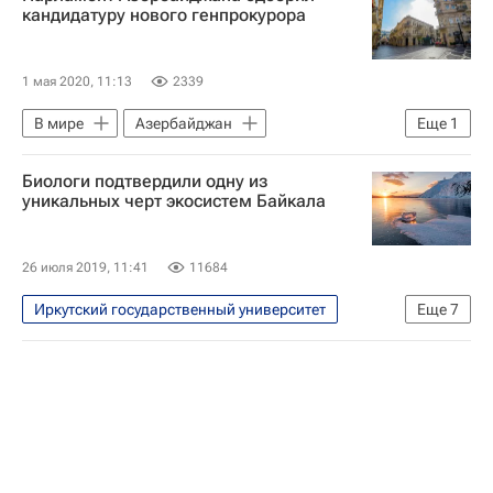
Дубна
кандидатуру нового генпрокурора
Объединенный институт ядерных исследований
Нижегородский государственный технический университет
1 мая 2020, 11:13
2339
Космос - РИА Наука
Южный полюс
В мире
Азербайджан
Еще
1
Григорий Трубников
Валерий Фальков
Ильхам Алиев
Биологи подтвердили одну из
уникальных черт экосистем Байкала
26 июля 2019, 11:41
11684
Иркутский государственный университет
Еще
7
Наука
Экология
Открытия - РИА Наука
Байкал
Земля - РИА Наука
Российский научный фонд
биология