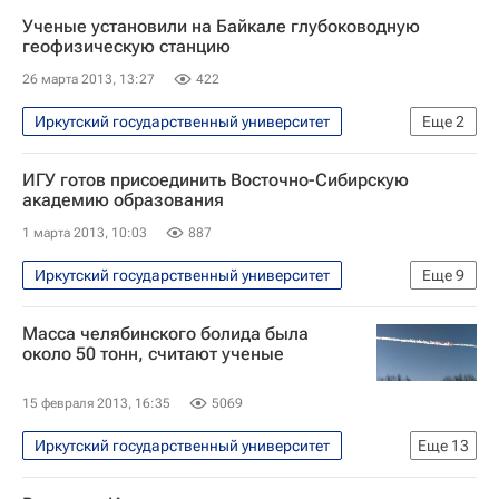
Происшествия
Республика Дагестан
Томский политехнический университет
Ученые установили на Байкале глубоководную
Весь мир
Европа
геофизическую станцию
Новосибирский государственный университет
Северо-Кавказский ФО
Россия
26 марта 2013, 13:27
422
Санкт-Петербургский государственный университет
Иркутский государственный университет
Еще
2
Уральский федеральный университет
Наука
Открытия - РИА Наука
Российская академия народного хозяйства
ИГУ готов присоединить Восточно-Сибирскую
Финансовый университет при Правительстве РФ
академию образования
Белгородский государственный университет
1 марта 2013, 10:03
887
Сибирский федеральный университет
Иркутский государственный университет
Еще
9
Пермский государственный университет
Общество
Образование - Общество
Масса челябинского болида была
Казанский исследовательский технический университет
Неэффективные вузы
около 50 тонн, считают ученые
Национальный исследовательский ядерный университет "МИФИ"
Иркутская область
Европа
Российский химико-технологический университет
15 февраля 2013, 16:35
5069
Сибирский ФО
Весь мир
Новгородский государственный университет
Иркутский государственный университет
Еще
13
Восточно-Сибирская государственная академия образования
МГУ имени М. В. Ломоносова
МГИМО
Наука
Происшествия
Россия