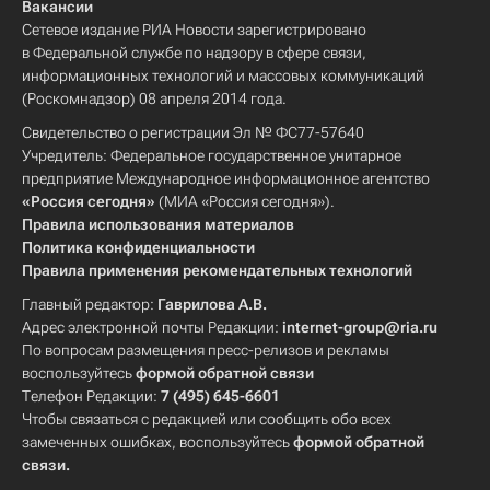
Вакансии
Петрозаводский государственный университет
Сетевое издание РИА Новости зарегистрировано
в Федеральной службе по надзору в сфере связи,
РГПУ им. А.И. Герцена
информационных технологий и массовых коммуникаций
Санкт-Петербургский технологический институт
(Роскомнадзор) 08 апреля 2014 года.
Санкт-Петербургский электротехнический университет
Свидетельство о регистрации Эл № ФС77-57640
Учредитель: Федеральное государственное унитарное
МГТУ "Станкин"
предприятие Международное информационное агентство
Саратовский государственный университет
«Россия сегодня»
(МИА «Россия сегодня»).
Правила использования материалов
Северный (Арктический) федеральный университет
Политика конфиденциальности
Тамбовский государственный технический университет
Правила применения рекомендательных технологий
Уфимский нефтяной технический университет
Главный редактор:
Гаврилова А.В.
Адрес электронной почты Редакции:
internet-group@ria.ru
Новосибирский государственный технический университет
По вопросам размещения пресс-релизов и рекламы
Национальный исследовательский университет «МИЭТ»
воспользуйтесь
формой обратной связи
Телефон Редакции:
7 (495) 645-6601
Томский университет систем управления и радиоэлектроники
Чтобы связаться с редакцией или сообщить обо всех
Томский государственный педагогический университет
замеченных ошибках, воспользуйтесь
формой обратной
связи
.
Белгородский государственный технологический университет