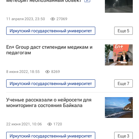
метеорит неопознанный объект
11 апреля 2023, 23:50
27069
Иркутский государственный университет
Еще
5
Екатеринбург
Богданович
En+ Group даст стипендии медикам и
Сергей Язев
Усть-Кут
педагогам
Происшествия
8 июня 2022, 18:55
8269
Иркутский государственный университет
Еще
7
Новый курс
Эн+ (En+ Group)
Ученые рассказали о нейросети для
Общество
Олег Дерипаска
мониторинга состояния Байкала
Иркутская область
Красноярский край
Новости компаний - Экономика
22 июня 2021, 10:06
1720
Иркутский государственный университет
Еще
3