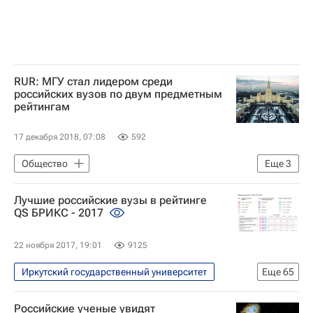
RUR: МГУ стал лидером среди
российских вузов по двум предметным
рейтингам
17 декабря 2018, 07:08
592
Общество
Еще
3
МГУ имени М. В. Ломоносова
Россия
Лучшие российские вузы в рейтинге
Round University Ranking (RUR)
QS БРИКС - 2017
22 ноября 2017, 19:01
9125
Иркутский государственный университет
Еще
65
В мире
СН_Образование
Российские ученые увидят