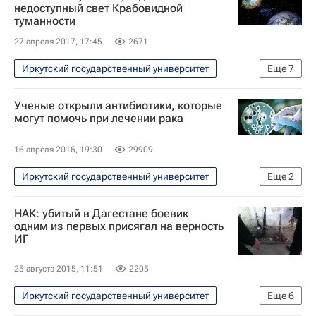
Казанский технологический университет
недоступный свет Крабовидной
туманности
МИСиС
27 апреля 2017, 17:45
2671
Южно-Уральский государственный университет
Южный федеральный университет
Иркутский государственный университет
Еще
7
Томский государственный университет
Наука
Космос - РИА Наука
Ученые открыли антибиотики, которые
Московская сельскохозяйственная академия
Сибирский ФО
Иркутская область
могут помочь при лечении рака
Национальный минерально-сырьевой университет "Горный"
Новосибирск
16 апреля 2016, 19:30
29909
Санкт-Петербургский политехнический университет
Новосибирский государственный университет
Иркутский государственный университет
Еще
2
Северо-Восточный федеральный университет
Институт ядерной физики СО РАН
Наука
Россия
Российский государственный гуманитарный университет
НАК: убитый в Дагестане боевик
Московский авиационный институт
одним из первых присягал на верность
ИГ
Мордовский государственный университет
Московский государственный строительный университет
25 августа 2015, 11:51
2205
Высшая школа экономики (ВШЭ)
Иркутский государственный университет
Еще
6
Самарский государственный технический университет