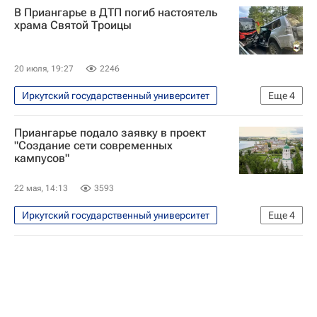
В Приангарье в ДТП погиб настоятель
храма Святой Троицы
20 июля, 19:27
2246
Иркутский государственный университет
Еще
4
Происшествия
Листвянка
Приангарье подало заявку в проект
Игорь Кобзев
"Создание сети современных
кампусов"
Следственный комитет России (СК РФ)
22 мая, 14:13
3593
Иркутский государственный университет
Еще
4
Иркутская область
Игорь Кобзев
Иркутский авиационный завод
Иркутск