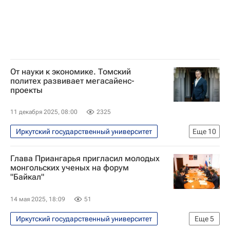
От науки к экономике. Томский
политех развивает мегасайенс-
проекты
11 декабря 2025, 08:00
2325
Иркутский государственный университет
Еще
10
Наука
Наука
Глава Приангарья пригласил молодых
Университетская наука
Технологии
монгольских ученых на форум
"Байкал"
Дубна
Новосибирск
Томск
Объединенный институт ядерных исследований
14 мая 2025, 18:09
51
Томский политехнический университет
Иркутский государственный университет
Еще
5
Россия