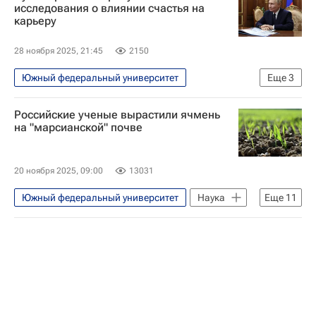
Санкт-Петербургский государственный университет
исследования о влиянии счастья на
карьеру
28 ноября 2025, 21:45
2150
Южный федеральный университет
Еще
3
Общество
Россия
Российские ученые вырастили ячмень
Владимир Путин
на "марсианской" почве
20 ноября 2025, 09:00
13031
Южный федеральный университет
Наука
Еще
11
Наука
Университетская наука
Земля
Марс
Россия
Институт медико-биологических проблем РАН
Российская академия наук
Ростов-на-Дону
Космос