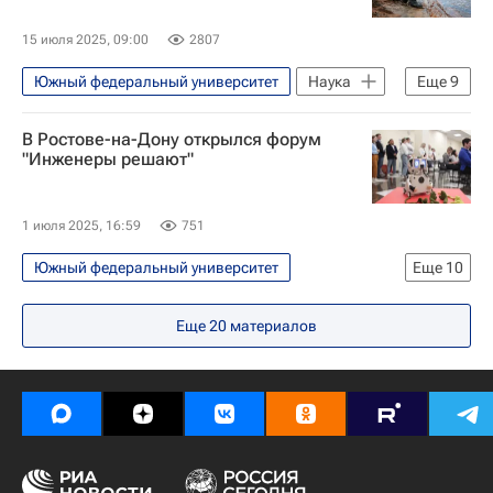
15 июля 2025, 09:00
2807
Южный федеральный университет
Наука
Еще
9
Дон
Российские инновации
В Ростове-на-Дону открылся форум
Качество жизни
"Инженеры решают"
Продовольственная безопасность
Наука
Технологии
Экология
1 июля 2025, 16:59
751
Экология в России
Южный федеральный университет
Еще
10
Университетская наука
Социальный навигатор
Общество
Еще
20
материалов
Россия
Ростов-на-Дону
Донской государственный технический университет
СН_Образование
Министерство науки и высшего образования РФ (Минобрнауки России)
Тюменский государственный университет