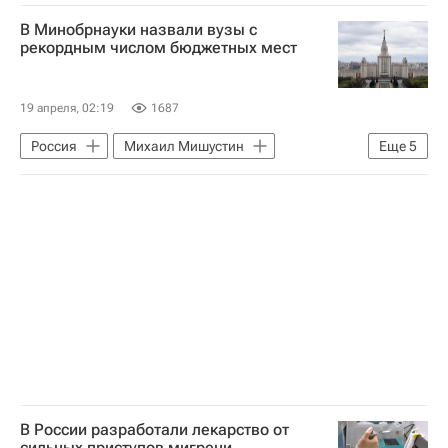
Наука
Университетская наука
В Минобрнауки назвали вузы с
Франция
Ростов-на-Дону
рекордным числом бюджетных мест
Ижевск
Российская академия наук
РНФ
Российский научный фонд
19 апреля, 02:19
1687
Химия
Вода
Россия
Михаил Мишустин
Еще
5
Российские инновации
Качество жизни
Уральский федеральный университет
Республика Дагестан
МГУ имени М. В. Ломоносова
Высшая школа экономики (ВШЭ)
Социальный навигатор
СН_Образование
В России разработали лекарство от
сильных приступов мигрени