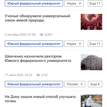
Южный федеральный университет
Наука
Еще
11
Наука
Университетская наука
Ученые обнаружили универсальный
Китай
Российский научный фонд
закон живой природы
Ростов-на-Дону
Вода
Топливо
Экологическое благополучие
Экология
2 сентября 2025, 07:00
22451
Химия
Кислород
Южный федеральный университет
Наука
Еще
11
Наука
Университетская наука
Шевченко назначили ректором
РНФ
Франция
Россия
Южного федерального университета
Ростов-на-Дону
Медицина
Здоровье - Общество
Человек
17 июля 2025, 23:22
2122
кожа
биология
Южный федеральный университет
Россия
Еще
4
Михаил Мишустин
Общество
На Дону нашли новый способ улучшать
Социальный навигатор
почвы
СН_Образование