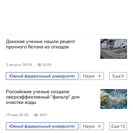
Донские ученые нашли рецепт
прочного бетона из отходов
3 августа, 09:00
6226
Южный федеральный университет
Наука
Еще
9
Наука
Университетская наука
Российские ученые создали
Бетон
Цемент
Стройматериалы
сверхэффективный "фильтр" для
очистки воды
Россия
Технологическое лидерство
Ростов-на-Дону
Строительство
19 мая, 09:00
4691
Южный федеральный университет
Наука
Еще
13