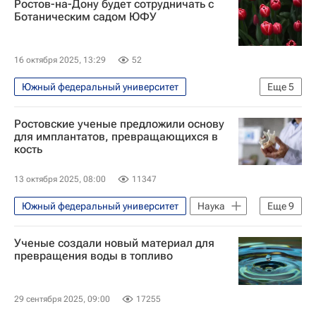
Ростов-на-Дону будет сотрудничать с
Ростов-на-Дону
Ботаническим садом ЮФУ
Российский научный фонд
Россия
Российские инновации
16 октября 2025, 13:29
52
Технологическое лидерство
Южный федеральный университет
Еще
5
Ростовская область
Ростов-на-Дону
Ростовские ученые предложили основу
Ростов
Александр Скрябин
для имплантатов, превращающихся в
кость
Telegram
13 октября 2025, 08:00
11347
Южный федеральный университет
Наука
Еще
9
Наука
Университетская наука
Ученые создали новый материал для
Ростов-на-Дону
импланты
превращения воды в топливо
Медицина
Здоровье - Общество
зубы
Российские инновации
29 сентября 2025, 09:00
17255
Качество жизни