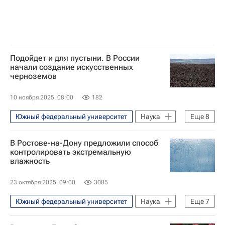
Российские инновации
Продовольственная безопасность
Подойдет и для пустыни. В России
начали создание искусственных
черноземов
10 ноября 2025, 08:00
182
Южный федеральный университет
Наука
Еще
8
Наука
Университетская наука
В Ростове-на-Дону предложили способ
Россия
Октябрьский район
контролировать экстремальную
влажность
Ростовская область
Ростов-на-Дону
Российские инновации
23 октября 2025, 09:00
3085
Продовольственная безопасность
Южный федеральный университет
Наука
Еще
7
Наука
Университетская наука