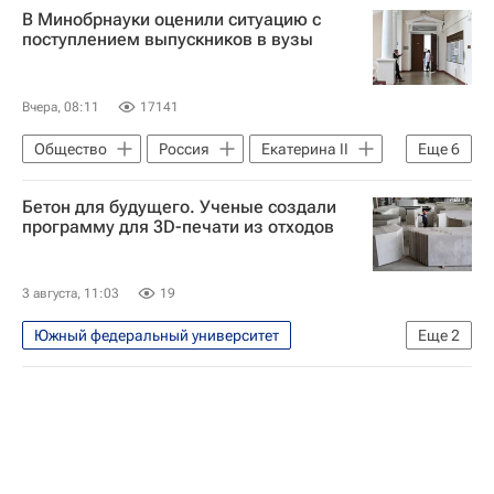
В Минобрнауки оценили ситуацию с
поступлением выпускников в вузы
Вчера, 08:11
17141
Общество
Россия
Екатерина II
Еще
6
Высшая школа экономики (ВШЭ)
Бетон для будущего. Ученые создали
Санкт-Петербургский государственный университет
программу для 3D-печати из отходов
Уральский федеральный университет
Приемная кампания в вузы
3 августа, 11:03
19
Социальный навигатор
Южный федеральный университет
Еще
2
СН_Образование
Российские инновации
Безопасность и комфорт среды