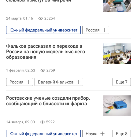
24 марта, 01:16
25254
Южный федеральный университет
Россия
Фальков рассказал о переходе в
России на новую модель высшего
образования
1 февраля, 02:53
2759
Россия
Валерий Фальков
Еще
7
Владимир Путин
Борис Ельцин
Ростовские ученые создали прибор,
Дальневосточный федеральный университет
сообщающий о близости инфаркта
МГТУ имени Баумана
Общество
Социальный навигатор
14 января, 09:00
5922
СН_Образование
Южный федеральный университет
Наука
Еще
8