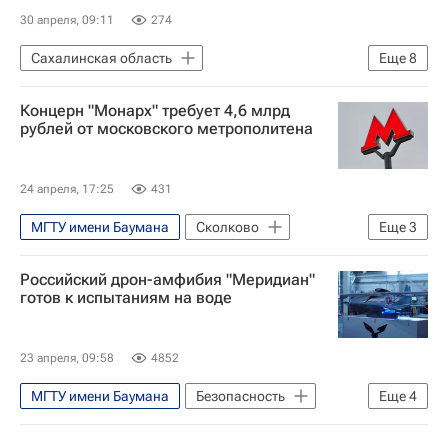
30 апреля, 09:11
274
Сахалинская область
Еще
8
Валерий Лимаренко
Инвестиции
Концерн "Монарх" требует 4,6 млрд
Курильские острова
IT-индустрия
рублей от московского метрополитена
IT-компании
Агентство стратегических инициатив (АСИ)
24 апреля, 17:25
431
Кадры
Интервью
МГТУ имени Баумана
Сколково
Еще
3
Высшая школа экономики (ВШЭ)
Российский дрон-амфибия "Меридиан"
Метро
Девелоперы
готов к испытаниям на воде
23 апреля, 09:58
4852
МГТУ имени Баумана
Безопасность
Еще
4
Россия
Ташкент
Арктика