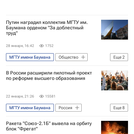
Путин наградил коллектив МГТУ им.
Баумана орденом "За доблестный
труд"
28 января, 16:42
1752
МГТУ имени Баумана
Общество
Еще
2
Россия
Владимир Путин
В России расширили пилотный проект
по реформе высшего образования
22 января, 21:26
15581
МГТУ имени Баумана
Россия
Еще
8
Общество
Владимир Путин
Ракета "Союз-2.1Б" вывела на орбиту
Московский авиационный институт
блок "Фрегат"