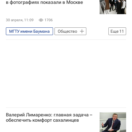
в фотографиях показали в Москве
30 апреля, 11:09
1706
МГТУ имени Баумана
Общество
Еще
11
Россия
Москва
Новосибирск
Михаил Гордин
Наталья Тюрина
Сергей Крикалев
Роскосмос
Российское военно-историческое общество (РВИО)
Российское историческое общество
Первые среди звезд
Радио Sputnik
Валерий Лимаренко: главная задача –
обеспечить комфорт сахалинцев