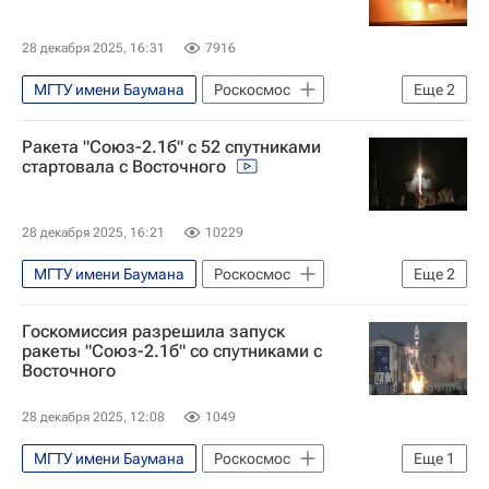
МИСиС
Московский педагогический государственный университет
28 декабря 2025, 16:31
7916
Дальневосточный федеральный университет
МГТУ имени Баумана
Роскосмос
Еще
2
Социальный навигатор
Московский авиационный институт
СН_Образование
Ракета "Союз-2.1б" с 52 спутниками
Общество
стартовала с Восточного
28 декабря 2025, 16:21
10229
МГТУ имени Баумана
Роскосмос
Еще
2
Московский авиационный институт
Госкомиссия разрешила запуск
Космос - РИА Наука
ракеты "Союз-2.1б" со спутниками с
Восточного
28 декабря 2025, 12:08
1049
МГТУ имени Баумана
Роскосмос
Еще
1