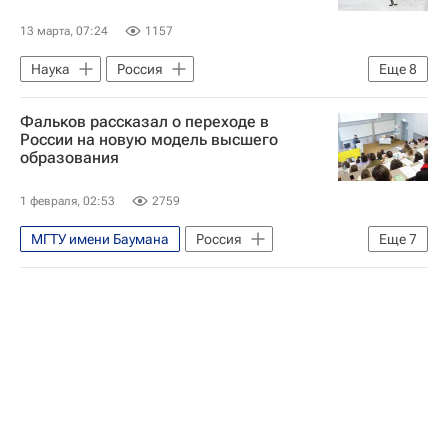
РГСУ
Образование
13 марта, 07:24
1157
Социальный навигатор
Наука
Россия
Еще
8
СН_Образование
Юрий Гагарин (космонавт)
Фальков рассказал о переходе в
Владимир Путин
Валентина Терешкова
России на новую модель высшего
образования
Роскосмос
Московский авиационный институт
1 февраля, 02:53
2759
Российская академия наук
Космос
МГТУ имени Баумана
Россия
Еще
7
Космос - РИА Наука
Валерий Фальков
Владимир Путин
Борис Ельцин
Дальневосточный федеральный университет
Общество
Социальный навигатор
СН_Образование