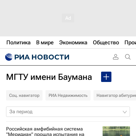
Политика
В мире
Экономика
Общество
Про
МГТУ имени Баумана
Соц. навигатор
РИА Недвижимость
Навигатор абитури
За период
Российская амфибийная система
"Меридиан" прошла испытания на