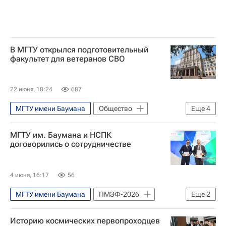
В МГТУ открылся подготовительный
факультет для ветеранов СВО
22 июня, 18:24
687
МГТУ имени Баумана
Общество
Еще
4
Россия
Анна Цивилева
МГТУ им. Баумана и НСПК
Сергей Чемезов
Ростех
договорились о сотрудничестве
4 июня, 16:17
56
МГТУ имени Баумана
ПМЭФ-2026
Еще
2
Михаил Гордин
Дмитрий Дубынин
Историю космических первопроходцев