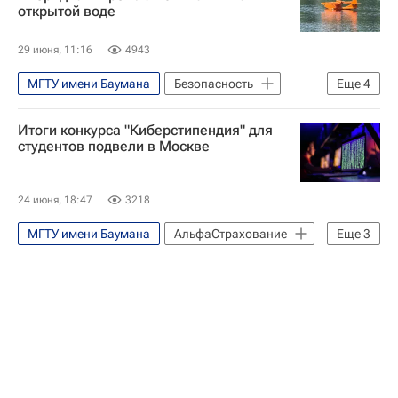
открытой воде
29 июня, 11:16
4943
МГТУ имени Баумана
Безопасность
Еще
4
Россия
Арктика
Дальний Восток
Итоги конкурса "Киберстипендия" для
ЦАГИ имени Н. Е. Жуковского
студентов подвели в Москве
24 июня, 18:47
3218
МГТУ имени Баумана
АльфаСтрахование
Еще
3
Финансовый университет при Правительстве РФ
Высшая школа экономики (ВШЭ)
Кибербезопасность