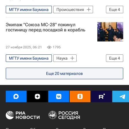
МГТУ имени Баумана
Происшествия
Еще
4
Россия
Александр Бастрыкин
Экипаж "Союза МС-28" покинул
Яндекс.Такси
Hyundai Creta
гостиницу перед посадкой в корабль
27 ноября 2025, 06:21
1795
МГТУ имени Баумана
Наука
Еще
4
Сергей Кудь-Сверчков
Космос
Еще
20
материалов
Кристофер Уильямс
Сергей Микаев