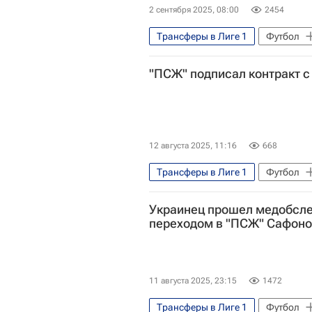
2 сентября 2025, 08:00
2454
Трансферы в Лиге 1
Футбол
Спорт — видео
Авторы РИА
"ПСЖ" подписал контракт 
Трансферы в Бундеслиге
Тр
Трансферы в Ла Лиге (Примере)
Лига чемпионов УЕФА 2026-2027
Серия А 2026-2027 (Чемпионат Ит
12 августа 2025, 11:16
668
Чемпионат Франции по футболу (Л
Трансферы в Лиге 1
Футбол
Бундеслига
Матвей Сафон
Пари Сен-Жермен (ПСЖ)
Ч
Украинец прошел медобсле
Ливерпуль
Манчестер Сити
Трансферы
переходом в "ПСЖ" Сафон
Александер Исак
Флориан 
Трент Александер-Арнолд
Спортинг (Лиссабон)
Мила
11 августа 2025, 23:15
1472
Маркус Рэшфорд
Барселон
Трансферы в Лиге 1
Футбол