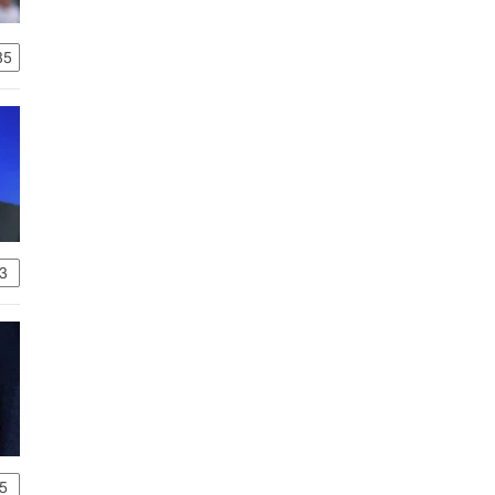
35
3
5