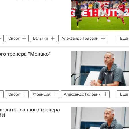
Спорт
Бельгия
Александр Головин
Еще
(ПСЖ)
Лига чемпионов УЕФА 2026-2027
ого тренера "Монако"
ига 1)
Спорт
Франция
Александр Головин
Еще
ко
Айнтрахт (Франкфурт)
волить главного тренера
ига 1)
Лига чемпионов УЕФА 2026-2027
МИ