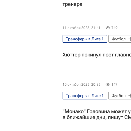
тренера
11 октября 2025, 21:41
749
Трансферы в Лиге 1
Футбол
Монако
Пари Сен-Жермен 
Хюттер покинул пост главн
Чемпионат Франции по футболу (Л
10 октября 2025, 20:35
147
Трансферы в Лиге 1
Футбол
Боруссия (Дортмунд)
Мона
"Монако" Головина может у
Чемпионат Франции по футболу (Л
в ближайшие дни, пишут С