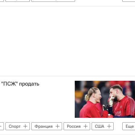
-Жермен (ПСЖ)
Борнмут
Трансферы
ига 1)
 "ПСЖ" продать
Спорт
Франция
Россия
США
Еще