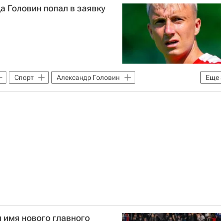
 Головин попал в заявку
Спорт
Александр Головин
Еще
ига 1)
Монако
Анже
 имя нового главного