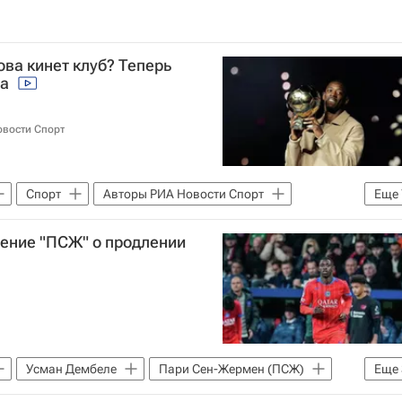
ва кинет клуб? Теперь
ва
овости Спорт
Спорт
Авторы РИА Новости Спорт
Еще
рт — видео
Пари Сен-Жермен (ПСЖ)
ение "ПСЖ" о продлении
Чемпионат Франции по футболу (Лига 1)
Усман Дембеле
Пари Сен-Жермен (ПСЖ)
Еще
о футболу (Лига 1)
Трансферы