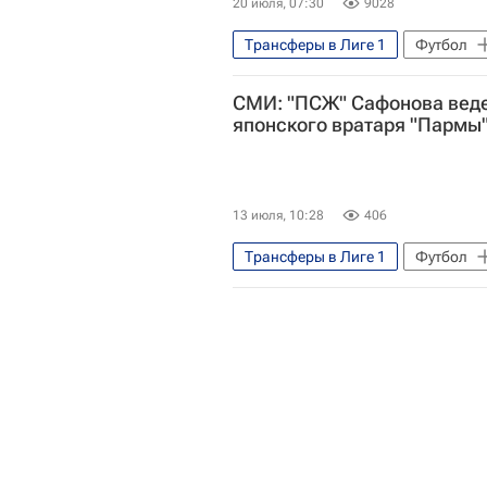
20 июля, 07:30
9028
Трансферы в Лиге 1
Футбол
Спорт — видео
Авторы РИА
СМИ: "ПСЖ" Сафонова веде
Испания
Аргентина
японского вратаря "Пармы
Барселона
Луис Энрике
13 июля, 10:28
406
Трансферы в Лиге 1
Футбол
Матвей Сафонов
Дзион Су
Насьонал
Трансферы