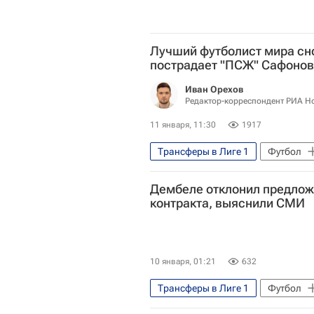
Лучший футболист мира сно
пострадает "ПСЖ" Сафоно
Иван Орехов
Редактор-корреспондент РИА Н
11 января, 11:30
1917
Трансферы в Лиге 1
Футбол
Материалы РИА Спорт
Спо
Дембеле отклонил предлож
Усман Дембеле
Трансферы
контракта, выяснили СМИ
Лига чемпионов УЕФА 2026-2027
10 января, 01:21
632
Трансферы в Лиге 1
Футбол
Спорт
Чемпионат Франции п