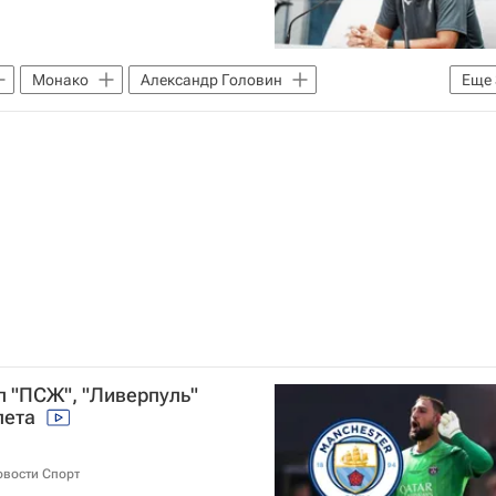
Монако
Александр Головин
Еще
Чемпионат Франции по футболу (Лига 1)
л "ПСЖ", "Ливерпуль"
лета
овости Спорт