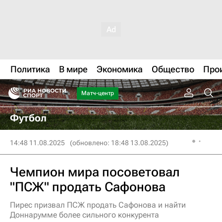
Политика
В мире
Экономика
Общество
Про
Матч-центр
Футбол
14:48 11.08.2025
(обновлено: 18:48 13.08.2025)
Чемпион мира посоветовал
"ПСЖ" продать Сафонова
Пирес призвал ПСЖ продать Сафонова и найти
Доннарумме более сильного конкурента