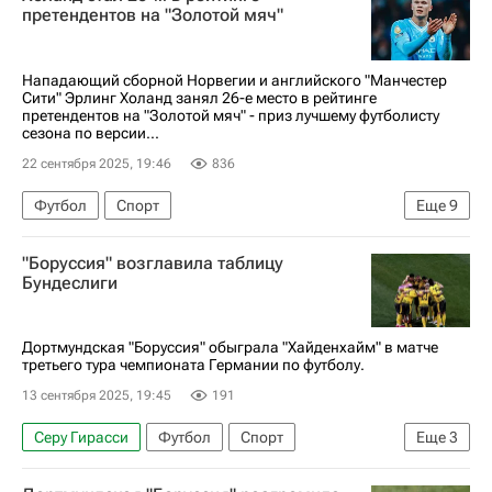
претендентов на "Золотой мяч"
Нападающий сборной Норвегии и английского "Манчестер
Сити" Эрлинг Холанд занял 26-е место в рейтинге
претендентов на "Золотой мяч" - приз лучшему футболисту
сезона по версии...
22 сентября 2025, 19:46
836
Футбол
Спорт
Еще
9
Международная федерация футбола (ФИФА)
"Боруссия" возглавила таблицу
Союз европейских футбольных ассоциаций (УЕФА)
Бундеслиги
Эрлинг Холанд
Винисиус Жуниор
Манчестер Сити
Реал Мадрид
Ливерпуль
Дортмундская "Боруссия" обыграла "Хайденхайм" в матче
третьего тура чемпионата Германии по футболу.
"Золотой мяч"
Реал Мадрид
13 сентября 2025, 19:45
191
Серу Гирасси
Футбол
Спорт
Еще
3
Хайденхайм
Бундеслига