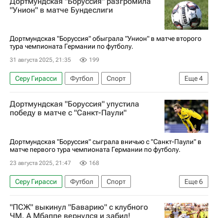
Дортмундская "Боруссия" разгромила
Боруссия (Дортмунд)
"Унион" в матче Бундеслиги
Дортмундская "Боруссия" обыграла "Унион" в матче второго
тура чемпионата Германии по футболу.
31 августа 2025, 21:35
199
Серу Гирасси
Футбол
Спорт
Еще
4
Феликс Нмеча
Боруссия (Дортмунд)
Дортмундская "Боруссия" упустила
Унион (Берлин)
Бундеслига
победу в матче с "Санкт-Паули"
Дортмундская "Боруссия" сыграла вничью с "Санкт-Паули" в
матче первого тура чемпионата Германии по футболу.
23 августа 2025, 21:47
168
Серу Гирасси
Футбол
Спорт
Еще
6
Вальдемар Антон
Юлиан Брандт
"ПСЖ" выкинул "Баварию" с клубного
Боруссия (Дортмунд)
Санкт-Паули
ЧМ. А Мбаппе вернулся и забил!