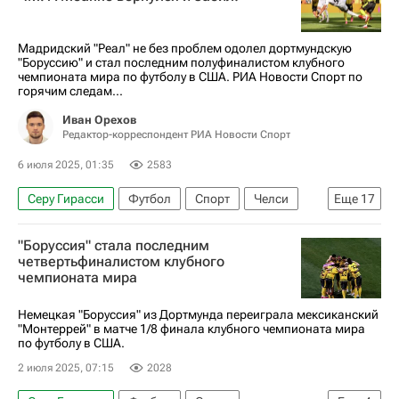
Унион (Берлин)
Бундеслига
Мадридский "Реал" не без проблем одолел дортмундскую
"Боруссию" и стал последним полуфиналистом клубного
чемпионата мира по футболу в США. РИА Новости Спорт по
горячим следам...
Иван Орехов
Редактор-корреспондент РИА Новости Спорт
6 июля 2025, 01:35
2583
Серу Гирасси
Футбол
Спорт
Челси
Еще
17
Флуминенсе
Бавария
Спорт — видео
"Боруссия" стала последним
Авторы РИА Новости Спорт
четвертьфиналистом клубного
чемпионата мира
Материалы РИА Спорт
Клубный чемпионат мира по футболу
Немецкая "Боруссия" из Дортмунда переиграла мексиканский
"Монтеррей" в матче 1/8 финала клубного чемпионата мира
Пари Сен-Жермен (ПСЖ)
Реал Мадрид
по футболу в США.
Боруссия (Дортмунд)
Аль-Хиляль (Эр-Рияд)
2 июля 2025, 07:15
2028
Палмейрас
Килиан Мбаппе