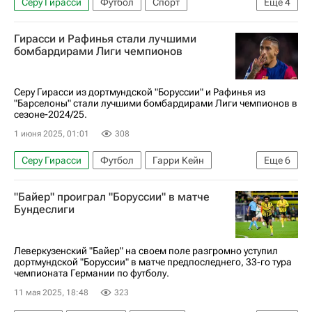
Серу Гирасси
Футбол
Спорт
Еще
4
Джанлуиджи Доннарумма
Джамал Мусиала
Боруссия (Дортмунд)
Монтеррей
Гирасси и Рафинья стали лучшими
Тибо Куртуа
Кол Палмер
Тиаго Силва
Реал Мадрид
бомбардирами Лиги чемпионов
Клубный чемпионат мира по футболу
Серу Гирасси из дортмундской "Боруссии" и Рафинья из
"Барселоны" стали лучшими бомбардирами Лиги чемпионов в
сезоне-2024/25.
1 июня 2025, 01:01
308
Серу Гирасси
Футбол
Гарри Кейн
Еще
6
Спорт
Барселона
Боруссия (Дортмунд)
"Байер" проиграл "Боруссии" в матче
Бавария
Лига чемпионов УЕФА 2026-2027
Бундеслиги
Рафинья (1996)
Леверкузенский "Байер" на своем поле разгромно уступил
дортмундской "Боруссии" в матче предпоследнего, 33-го тура
чемпионата Германии по футболу.
11 мая 2025, 18:48
323