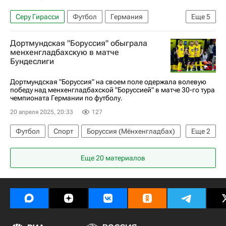
Серу Гирасси
Футбол
Германия
Еще
5
Дортмунд
Боруссия (Дортмунд)
Дортмундская "Боруссия" обыграла
Вольфсбург
Боруссия (Мёнхенгладбах)
менхенгладбахскую в матче
Бундеслиги
Бундеслига
Дортмундская "Боруссия" на своем поле одержала волевую
победу над менхенгладбахской "Боруссией" в матче 30-го тура
чемпионата Германии по футболу.
20 апреля 2025, 20:33
127
Футбол
Спорт
Боруссия (Мёнхенгладбах)
Еще
2
Бундеслига
Боруссия (Дортмунд)
Еще 20 материалов