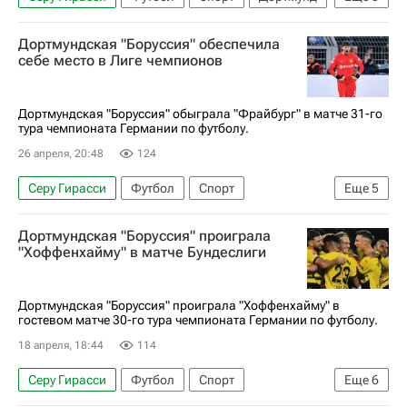
Нико Шлоттербек
Боруссия (Дортмунд)
Дортмундская "Боруссия" обеспечила
Айнтрахт (Франкфурт)
Бундеслига
себе место в Лиге чемпионов
РБ Лейпциг
Дортмундская "Боруссия" обыграла "Фрайбург" в матче 31-го
тура чемпионата Германии по футболу.
26 апреля, 20:48
124
Серу Гирасси
Футбол
Спорт
Еще
5
Фабиу Силва
Боруссия (Дортмунд)
Дортмундская "Боруссия" проиграла
Фрайбург
Лига чемпионов УЕФА 2026-2027
"Хоффенхайму" в матче Бундеслиги
Бундеслига
Дортмундская "Боруссия" проиграла "Хоффенхайму" в
гостевом матче 30-го тура чемпионата Германии по футболу.
18 апреля, 18:44
114
Серу Гирасси
Футбол
Спорт
Еще
6