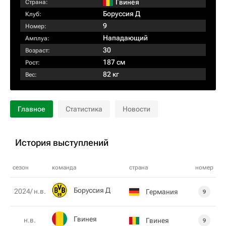
Гвинея
Страна:
Боруссия Д
Клуб:
9
Номер:
Нападающий
Амплуа:
30
Возраст:
187 см
Рост:
82 кг
Вес:
Главное
Статистика
Новости
История выступлений
сезон
команда
страна
номер
Боруссия Д
2024/ н.в.
Германия
9
Гвинея
н.в.
Гвинея
9