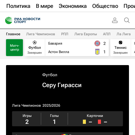
Политика
В мире
Экономика
Общество
Про
Главное
Лига Чемпионов
РПЛ
Лига Европы
АПЛ
Ла Лига
2
Бавария
Матч-
Футбол
Теннис
центр
1
Астон Вилла
Завершен
Завершен
Футбол
Серу Гирасси
Лига Чемпионов
2025/2026
Игры
Голы
Карточки
2
1
–
–