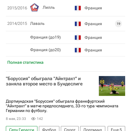
Лилль
Франция
2015/2016
2014/2015
Лаваль
Франция
19
Франция (до19)
Франция
Франция (до20)
Франция
Полная статистика
"Боруссия" обыграла "Айнтрахт" и
заняла второе место в Бундеслиге
Дортмундская "Боруссия" обыграла франкфуртский
"Айнтрахт" в матче предпоследнего, 33-го тура чемпионата
Германии по футболу.
8 мая, 23:33
142
Серу Гирасси
Футбол
Спорт
Дортмунд
Еще
5