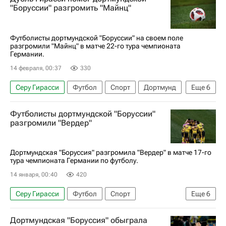
Боруссия (Дортмунд)
Кельн (футбол)
"Боруссии" разгромить "Майнц"
Байер 04
Футболисты дортмундской "Боруссии" на своем поле
разгромили "Майнц" в матче 22-го тура чемпионата
Германии.
14 февраля, 00:37
330
Серу Гирасси
Футбол
Спорт
Дортмунд
Еще
6
Доминик Кор
Юлиан Рюэрсон
Футболисты дортмундской "Боруссии"
Боруссия (Дортмунд)
Майнц 05
Байер 04
разгромили "Вердер"
Бундеслига
Дортмундская "Боруссия" разгромила "Вердер" в матче 17-го
тура чемпионата Германии по футболу.
14 января, 00:40
420
Серу Гирасси
Футбол
Спорт
Еще
6
Нико Шлоттербек
Боруссия (Дортмунд)
Дортмундская "Боруссия" обыграла
Вердер
Гамбург
Марсель Забитцер