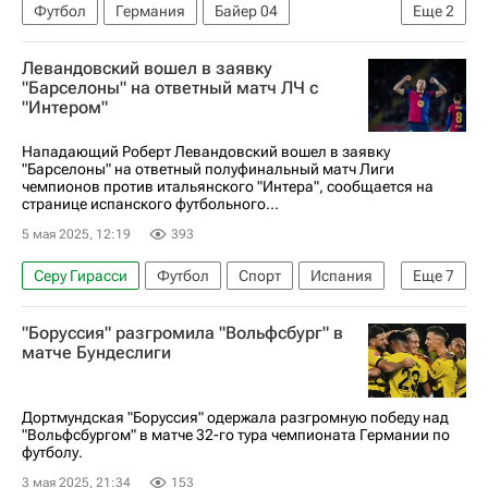
Футбол
Германия
Байер 04
Еще
2
Боруссия (Дортмунд)
Бундеслига
Левандовский вошел в заявку
"Барселоны" на ответный матч ЛЧ с
"Интером"
Нападающий Роберт Левандовский вошел в заявку
"Барселоны" на ответный полуфинальный матч Лиги
чемпионов против итальянского "Интера", сообщается на
странице испанского футбольного...
5 мая 2025, 12:19
393
Серу Гирасси
Футбол
Спорт
Испания
Еще
7
Милан
Роберт Левандовский
"Боруссия" разгромила "Вольфсбург" в
Рафинья (1987)
Интер
Барселона
матче Бундеслиги
Сельта
Лига чемпионов УЕФА 2026-2027
Дортмундская "Боруссия" одержала разгромную победу над
"Вольфсбургом" в матче 32-го тура чемпионата Германии по
футболу.
3 мая 2025, 21:34
153