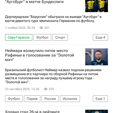
"Аугсбург" в матче Бундеслиги
Бундеслига
Дортмундская "Боруссия" обыграла на выезде "Аугсбург" в
матче девятого тура чемпионата Германии по футболу.
1 ноября 2025, 00:28
201
Серу Гирасси
Футбол
Спорт
Еще
4
Боруссия (Дортмунд)
Аугсбург
Гамбург
Неймара возмутило пятое место
Бундеслига
Рафиньи в голосовании за "Золотой
мяч"
Бразильский футболист Неймар назвал подлым решением
размещение его партнера по сборной Рафиньи на пятом
месте в голосовании за награду лучшему игроку года -
"Золотой мяч".
23 сентября 2025, 12:26
325
Футбол
Париж
Россия
Испания
Еще
1
Спорт
Холанд стал 26-м в рейтинге