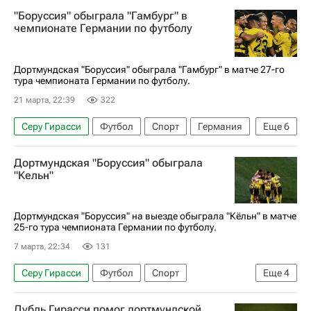
Серия А 2026-2027 (Чемпионат Италии по футболу)
"Боруссия" обыграла "Гамбург" в
Андрей Крамарич
Боруссия (Дортмунд)
чемпионате Германии по футболу
Хоффенхайм
Бавария
Бундеслига
Дортмундская "Боруссия" обыграла "Гамбург" в матче 27-го
тура чемпионата Германии по футболу.
21 марта, 22:39
322
Серу Гирасси
Футбол
Спорт
Германия
Еще
6
Дортмунд
Дортмундская "Боруссия" обыграла
Чемпионат Франции по футболу (Лига 1)
"Кельн"
Феликс Нмеча
Боруссия (Мёнхенгладбах)
Гамбург
Бундеслига
Дортмундская "Боруссия" на выезде обыграла "Кёльн" в матче
25-го тура чемпионата Германии по футболу.
7 марта, 22:34
131
Серу Гирасси
Футбол
Спорт
Еще
4
Чемпионат Испании по футболу
Дубль Гирасси помог дортмундской