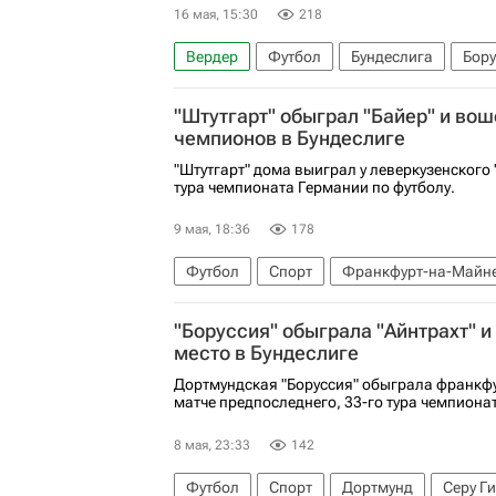
16 мая, 15:30
218
Вердер
Футбол
Бундеслига
Бору
"Штутгарт" обыграл "Байер" и вош
чемпионов в Бундеслиге
"Штутгарт" дома выиграл у леверкузенского 
тура чемпионата Германии по футболу.
9 мая, 18:36
178
Футбол
Спорт
Франкфурт-на-Майн
Эрмедин Демирович
Айнтрахт (Франкф
"Боруссия" обыграла "Айнтрахт" и
Бундеслига
Байер 04
Штутгарт
место в Бундеслиге
Дортмундская "Боруссия" обыграла франкфу
матче предпоследнего, 33-го тура чемпиона
8 мая, 23:33
142
Футбол
Спорт
Дортмунд
Серу Г