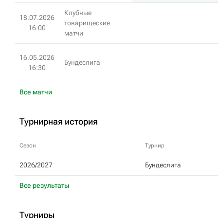
Клубные
18.07.2026
товарищеские
16:00
матчи
16.05.2026
Бундеслига
16:30
Все матчи
Турнирная история
Сезон
Турнир
2026/2027
Бундеслига
Все результаты
Турниры