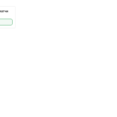
матчи