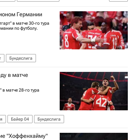
фурт)
Бундеслига
РБ Лейпциг
пионом Германии
арт" в матче 30-го тура
рмании по футболу.
т
Бундеслига
ду в матче
в матче 28-го тура
я
Байер 04
Бундеслига
ние "Хоффенхайму"