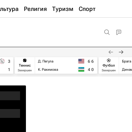
льтура
Религия
Туризм
Спорт
3
6
6
Д. Пегула
Брага
Теннис
Футбол
1
4
0
К. Рахимова
Дина
Завершен
Завершен