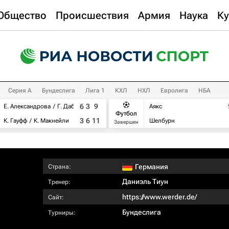
Общество
Происшествия
Армия
Наука
Ку
Серия А
Бундеслига
Лига 1
КХЛ
НХЛ
Евролига
НБА
6
3
9
Е. Александрова
Г. Дабровски
Аякс
Футбол
3
6
11
К. Гауфф
К. Макнейли
Шелбурн
Завершен
Германия
Страна:
Даниэль Тиун
Тренер:
https://www.werder.de/
Сайт:
Бундеслига
Турниры: