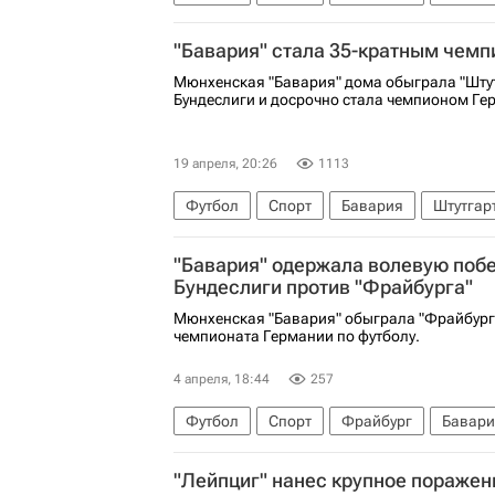
Боруссия (Дортмунд)
Айнтрахт (Франк
"Бавария" стала 35-кратным чем
Мюнхенская "Бавария" дома обыграла "Штутг
Бундеслиги и досрочно стала чемпионом Ге
19 апреля, 20:26
1113
Футбол
Спорт
Бавария
Штутгар
"Бавария" одержала волевую побе
Бундеслиги против "Фрайбурга"
Мюнхенская "Бавария" обыграла "Фрайбург" 
чемпионата Германии по футболу.
4 апреля, 18:44
257
Футбол
Спорт
Фрайбург
Бавари
"Лейпциг" нанес крупное пораже