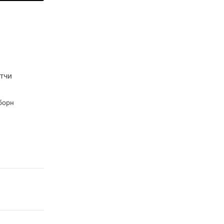
тчи
борн