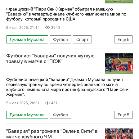
Бавария
Пари Сен-Жермен (ПСЖ)
Французский "Пари Сен-Жермен" обыграл немецкую
"Баварию" в четвертьфинале клубного чемпионата мира по
Луис Энрике
Матвей Сафонов
футболу, который проходит в США.
Хвича Кварацхелия
Мануэль Нойер
5 июля 2025, 21:14
3940
Джанлуиджи Доннарумма
Томас Мюллер
Джамал Мусиала
Футбол
Спорт
Еще
6
Усман Дембеле
Люка Эрнандес
Футболист "Баварии" получил жуткую
Джанлуиджи Доннарумма
Бавария
травму в матче с "ПСЖ"
Пари Сен-Жермен (ПСЖ)
Клубный чемпионат мира по футболу
Футболист немецкой "Баварии" Джамал Мусиала получил
серьезную травму во время четвертьфинального матча
клубного чемпионата мира против французского "Пари Сен-
Жермен".
5 июля 2025, 20:31
451
Джамал Мусиала
Футбол
Еще
5
Джанлуиджи Доннарумма
Бавария
"Бавария" разгромила "Окленд Сити" в
Пари Сен-Жермен (ПСЖ)
Спорт
матче клубного ЧМ