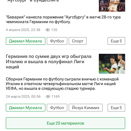
"Бавария" нанесла поражение "Аугсбургу" в матче 28-го тура
чемпионата Германии по футболу.
4 апреля 2025, 23:38
135
Джамал Мусиала
Футбол
Спорт
Еще
5
Гарри Кейн
Димитрис Яннулис
Аугсбург
Германия по сумме двух игр обыграла
Бавария
Бундеслига
Италию и вышла в полуфинал Лиги
наций
Сборная Германии по футболу сыграли вничью с командой
Италии в ответном четвертьфинальном матче Лиги наций
УЕФА, но вышла в следующую стадию турнира.
24 марта 2025, 00:56
1169
Джамал Мусиала
Футбол
Йозуа Киммих
Еще
5
Лига Наций
Мойзе Кин
Еще 20 материалов
Лига наций УЕФА. Лига B
Германия