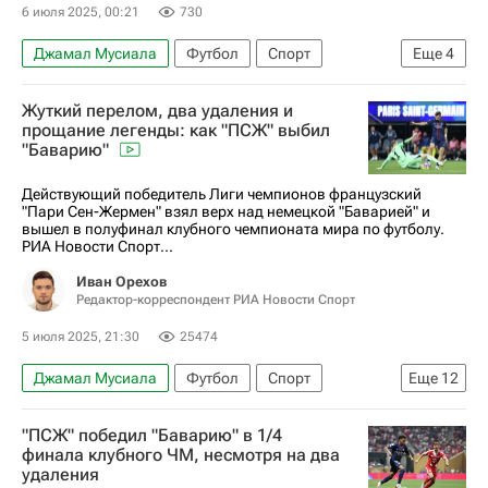
6 июля 2025, 00:21
730
Джамал Мусиала
Футбол
Спорт
Еще
4
Джанлуиджи Доннарумма
Жуткий перелом, два удаления и
Пари Сен-Жермен (ПСЖ)
Бавария
прощание легенды: как "ПСЖ" выбил
"Баварию"
Клубный чемпионат мира по футболу
Действующий победитель Лиги чемпионов французский
"Пари Сен-Жермен" взял верх над немецкой "Баварией" и
вышел в полуфинал клубного чемпионата мира по футболу.
РИА Новости Спорт...
Иван Орехов
Редактор-корреспондент РИА Новости Спорт
5 июля 2025, 21:30
25474
Джамал Мусиала
Футбол
Спорт
Еще
12
Спорт — видео
Авторы РИА Новости Спорт
"ПСЖ" победил "Баварию" в 1/4
Материалы РИА Спорт
финала клубного ЧМ, несмотря на два
удаления
Клубный чемпионат мира по футболу