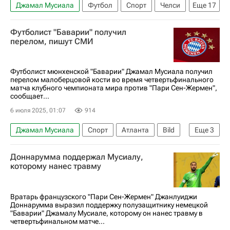
Джамал Мусиала
Футбол
Спорт
Челси
Еще
17
Флуминенсе
Бавария
Спорт — видео
Футболист "Баварии" получил
Авторы РИА Новости Спорт
перелом, пишут СМИ
Материалы РИА Спорт
Клубный чемпионат мира по футболу
Футболист мюнхенской "Баварии" Джамал Мусиала получил
перелом малоберцовой кости во время четвертьфинального
Пари Сен-Жермен (ПСЖ)
Реал Мадрид
матча клубного чемпионата мира против "Пари Сен-Жермен",
сообщает...
Боруссия (Дортмунд)
Аль-Хиляль (Эр-Рияд)
6 июля 2025, 01:07
914
Палмейрас
Килиан Мбаппе
Джамал Мусиала
Спорт
Атланта
Bild
Еще
3
Джанлуиджи Доннарумма
Серу Гирасси
Джанлуиджи Доннарумма
Тибо Куртуа
Кол Палмер
Тиаго Силва
Доннарумма поддержал Мусиалу,
Пари Сен-Жермен (ПСЖ)
Бавария
которому нанес травму
Вратарь французского "Пари Сен-Жермен" Джанлуиджи
Доннарумма выразил поддержку полузащитнику немецкой
"Баварии" Джамалу Мусиале, которому он нанес травму в
четвертьфинальном матче...