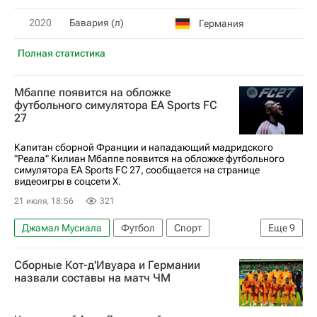
2020
Бавария (л)
Германия
Полная статистика
Мбаппе появится на обложке
футбольного симулятора EA Sports FC
27
Капитан сборной Франции и нападающий мадридского
"Реала" Килиан Мбаппе появится на обложке футбольного
симулятора EA Sports FC 27, сообщается на странице
видеоигры в соцсети X.
21 июля, 18:56
321
Джамал Мусиала
Футбол
Спорт
Еще
9
Франция
Англия
Испания
Сборные Кот-д'Ивуара и Германии
Международная федерация футбола (ФИФА)
назвали составы на матч ЧМ
ЧМ по футболу 2026
Килиан Мбаппе
Джуд Беллингем
Реал Мадрид
Бавария