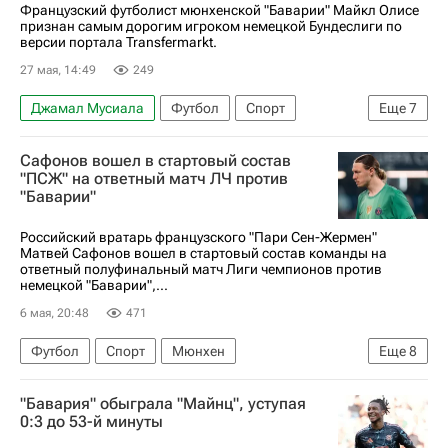
Французский футболист мюнхенской "Баварии" Майкл Олисе
признан самым дорогим игроком немецкой Бундеслиги по
версии портала Transfermarkt.
27 мая, 14:49
249
Джамал Мусиала
Футбол
Спорт
Еще
7
Германия
Дайо Упамекано
Луис Диас
Сафонов вошел в стартовый состав
Бавария
Ян (Регенсбург)
РБ Лейпциг
"ПСЖ" на ответный матч ЛЧ против
"Баварии"
Бундеслига
Российский вратарь французского "Пари Сен-Жермен"
Матвей Сафонов вошел в стартовый состав команды на
ответный полуфинальный матч Лиги чемпионов против
немецкой "Баварии",...
6 мая, 20:48
471
Футбол
Спорт
Мюнхен
Еще
8
Матвей Сафонов
Бавария
"Бавария" обыграла "Майнц", уступая
Пари Сен-Жермен (ПСЖ)
Лорьян
0:3 до 53-й минуты
Лига чемпионов УЕФА 2026-2027