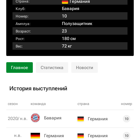
Германия
Страна:
Бавария
Клуб:
10
Номер:
Полузащитник
Амплуа:
23
Возраст:
180 см
Рост:
72 кг
Вес:
Главное
Статистика
Новости
История выступлений
сезон
команда
страна
номер
Бавария
2020/ н.в.
Германия
10
н.в.
Германия
Германия
10