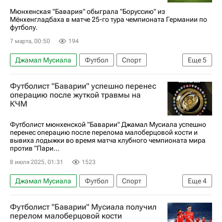
Мюнхенская "Бавария" обыграла "Боруссию" из
Мёнхенгладбаха в матче 25-го тура чемпионата Германии по
футболу.
7 марта, 00:50
194
Джамал Мусиала
Футбол
Спорт
Еще
5
Луис Диас
Конрад Лаймер
Футболист "Баварии" успешно перенес
Боруссия (Мёнхенгладбах)
Бавария
операцию после жуткой травмы на
КЧМ
Бундеслига
Футболист мюнхенской "Баварии" Джамал Мусиала успешно
перенес операцию после перелома малоберцовой кости и
вывиха лодыжки во время матча клубного чемпионата мира
против "Пари...
8 июля 2025, 01:31
1523
Джамал Мусиала
Футбол
Спорт
Еще
4
Джанлуиджи Доннарумма
Футболист "Баварии" Мусиала получил
Пари Сен-Жермен (ПСЖ)
Бавария
перелом малоберцовой кости