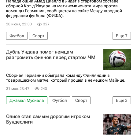
Нападающий Амад Диалло выйдет в стартовом составе
сборной Кот-д'Ивуара на матч чемпионата мира против
команды Германии, сообщается на сайте Международной
федерации футбола (ФИФА).
20 июня, 22:00
327
Футбол
Спорт
Еще
7
Международная федерация футбола (ФИФА)
Дубль Ундава помог немцам
ЧМ по футболу 2026
Амад Диалло
разгромить финнов перед стартом ЧМ
Эмерс Фаэ
Яхья Фофана
Ян (Регенсбург)
Манчестер Юнайтед
Сборная Германии обыграла команду Финляндии в
товарищеском матче, который прошел в немецком Майнце.
31 мая, 23:47
243
Джамал Мусиала
Футбол
Спорт
Еще
3
Флориан Вирц
Германия
Финляндия
Олисе стал самым дорогим игроком
Бундеслиги