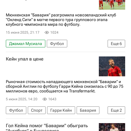
Клубный чемпионат мира по футболу
Мюнхенская "Бавария" разгромила новозеландский клуб
"Окленд Сити" в матче первого тура группового этапа
клубного чемпионата мира по футболу.
15 июня 2025, 21:17
1024
Джамал Мусиала
Футбол
Еще
6
Клубный чемпионат мира по футболу
Кейн упал в цене
Окленд Сити
Спорт
Бавария
Томас Мюллер
Кингсли Коман
Рыночная стоимость нападающего мюнхенской "Баварии" и
сборной Англии по футболу Гарри Кейна снизилась с 90 до 75
миллионов евро, сообщается на Transfermarkt.
5 июня 2025, 14:20
1643
Футбол
Спорт
Гарри Кейн
Бавария
Еще
2
Бундеслига
Германия
Гол Кейна помог "Баварии" обыграть
"Аугсбург" в Бундеслиге