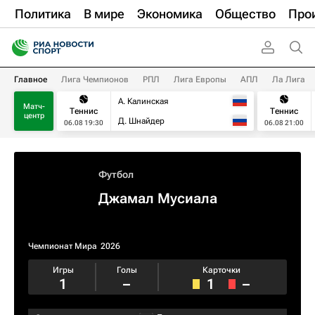
Политика
В мире
Экономика
Общество
Про
Главное
Лига Чемпионов
РПЛ
Лига Европы
АПЛ
Ла Лига
А. Калинская
Матч-
Теннис
Теннис
центр
Д. Шнайдер
06.08 19:30
06.08 21:00
Футбол
Джамал Мусиала
Чемпионат Мира
2026
Игры
Голы
Карточки
1
–
1
–