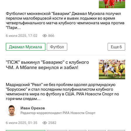
Клубный чемпионат мира по футболу
Футболист мюнхенской "Баварии" Джамал Мусиала получил
перелом малоберцовой кости и вывих лодыжки во время
четвертьфинального матча клубного чемпионата мира против
"Пари...
6 июля 2025, 17:02
866
Джамал Мусиала
Футбол
Еще
6
Олимпийские игры
Мюнхен
Атланта
"ПСЖ" выкинул "Баварию" с клубного
Джанлуиджи Доннарумма
Бавария
ЧМ. А Мбаппе вернулся и забил!
Пари Сен-Жермен (ПСЖ)
Мадридский "Реал" не без проблем одолел дортмундскую
"Боруссию" и стал последним полуфиналистом клубного
чемпионата мира по футболу в США. РИА Новости Спорт по
горячим следам...
Иван Орехов
Редактор-корреспондент РИА Новости Спорт
6 июля 2025, 01:35
2582