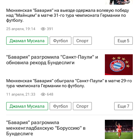
Чемпионат Франции по футболу (Лига 1)
Мюнхенская "Бавария" на выезде одержала волевую победу
над "Майнцем" в матче 31-го тура чемпионата Германии по
Маркиньос
Витинья (2000)
футболу.
25 апреля, 19:14
391
Джамал Мусиала
Футбол
Спорт
Еще
5
Доминик Кор
Гарри Кейн
Майнц 05
"Бавария" разгромила "Санкт-Паули" и
Бавария
Хайденхайм
обновила рекорд Бундеслиги
Мюнхенская "Бавария" обыграла "Санкт-Паули" в матче 29-го
тура чемпионата Германии по футболу.
11 апреля, 21:33
648
Джамал Мусиала
Футбол
Спорт
Еще
7
Гамбург (город)
Леон Горецка
"Бавария" разгромила
Рафаэл Геррейру
Бавария
Санкт-Паули
менхенгладбахскую "Боруссию" в
Бундеслиге
Боруссия (Дортмунд)
Бундеслига