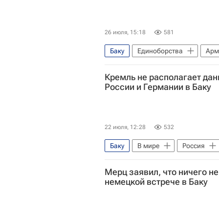
26 июля, 15:18
581
Баку
Единоборства
Арм
Чемпионат мира по борьбе
Кремль не располагает дан
России и Германии в Баку
22 июля, 12:28
532
Баку
В мире
Россия
Ильхам Алиев
Мерц заявил, что ничего не
немецкой встрече в Баку