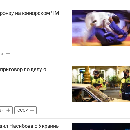
ронзу на юниорском ЧМ
рт
приговор по делу о
ан
СССР
дил Насибова с Украины