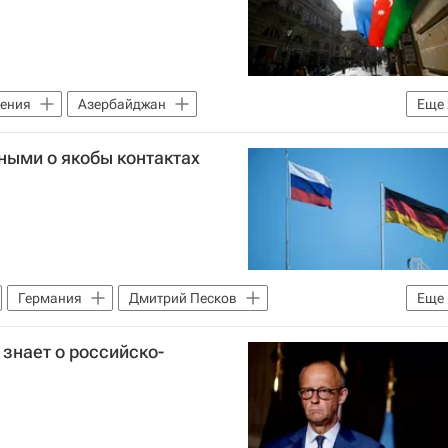
ения
Азербайджан
Еще
Спорт
ными о якобы контактах
Германия
Дмитрий Песков
Еще
 знает о российско-