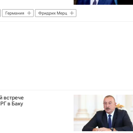
Германия
Фридрих Мерц
й встрече
РГ в Баку