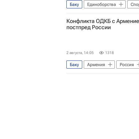
Баку
Единоборства
Спо
Конфликта ОДКБ с Армение
постпред России
2 августа, 14:05
1318
Баку
Армения
Россия
Никол Пашинян