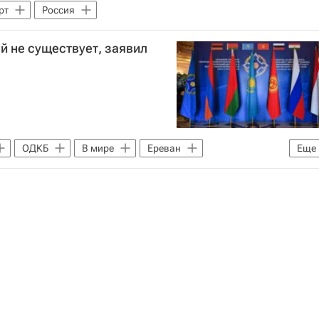
рт
Россия
й не существует, заявил
ОДКБ
В мире
Ереван
Еще