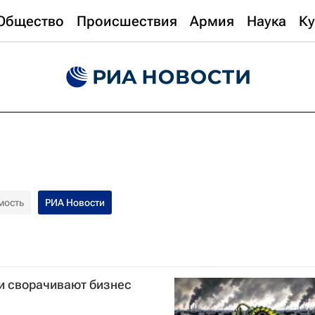
Общество
Происшествия
Армия
Наука
Ку
мость
РИА Новости
и сворачивают бизнес