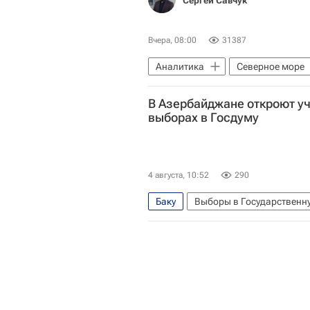
Сергей Савчук
Вчера, 08:00
31387
Аналитика
Северное море
В Азербайджане откроют уч
выборах в Госдуму
4 августа, 10:52
290
Баку
Выборы в Государственн
Госдума РФ
В мире