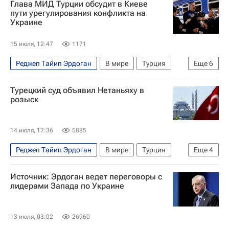
Глава МИД Турции обсудит в Киеве
пути урегулирования конфликта на
Украине
15 июля, 12:47
1171
Реджеп Тайип Эрдоган
В мире
Турция
Еще
6
Киев
Москва
Хакан Фидан
Турецкий суд объявил Нетаньяху в
Владимир Зеленский
ООН
Саммит НАТО
розыск
14 июля, 17:36
5885
Реджеп Тайип Эрдоган
В мире
Турция
Еще
4
Израиль
Стамбул
Биньямин Нетаньяху
Источник: Эрдоган ведет переговоры с
Интерпол
лидерами Запада по Украине
13 июля, 03:02
26960