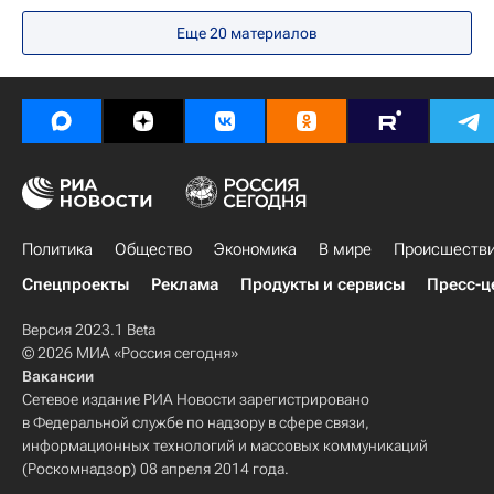
Украина
Анкара (провинция)
Еще
20
материалов
Петер Пеллегрини
НАТО
Саммит НАТО
Политика
Общество
Экономика
В мире
Происшеств
Спецпроекты
Реклама
Продукты и сервисы
Пресс-ц
Версия 2023.1 Beta
© 2026 МИА «Россия сегодня»
Вакансии
Сетевое издание РИА Новости зарегистрировано
в Федеральной службе по надзору в сфере связи,
информационных технологий и массовых коммуникаций
(Роскомнадзор) 08 апреля 2014 года.