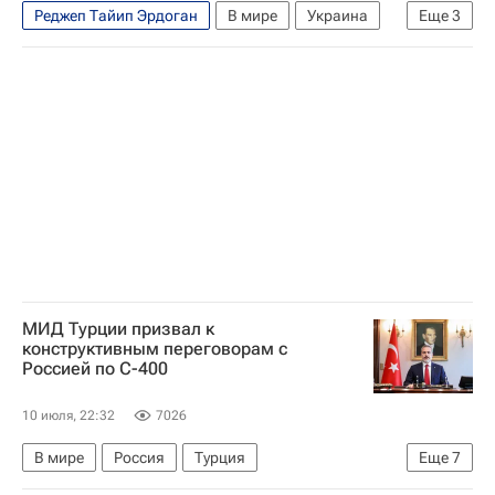
Реджеп Тайип Эрдоган
В мире
Украина
Еще
3
Турция
Анкара (провинция)
Саммит НАТО
МИД Турции призвал к
конструктивным переговорам с
Россией по С-400
10 июля, 22:32
7026
В мире
Россия
Турция
Еще
7
Анкара (провинция)
Хакан Фидан