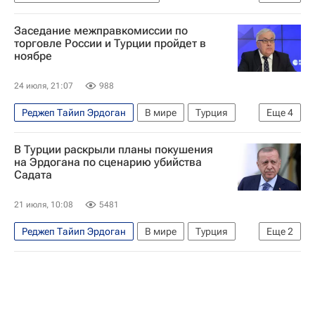
Алексей Столяров (Лексус)
Россия
Заседание межправкомиссии по
торговле России и Турции пройдет в
ноябре
24 июля, 21:07
988
Реджеп Тайип Эрдоган
В мире
Турция
Еще
4
Россия
Анкара (провинция)
В Турции раскрыли планы покушения
Сергей Вершинин
Владимир Путин
на Эрдогана по сценарию убийства
Садата
21 июля, 10:08
5481
Реджеп Тайип Эрдоган
В мире
Турция
Еще
2
Египет
Мармарис