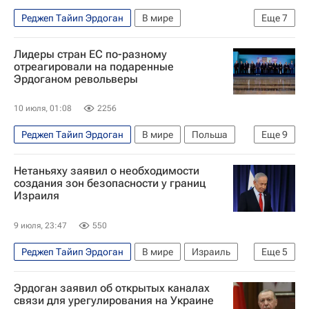
Реджеп Тайип Эрдоган
В мире
Еще
7
Персидский залив
Дональд Трамп
Лидеры стран ЕС по-разному
С-400 «Триумф»
Анкара (провинция)
F-35
отреагировали на подаренные
Эрдоганом револьверы
Турция
Вашингтон (штат)
10 июля, 01:08
2256
Реджеп Тайип Эрдоган
В мире
Польша
Еще
9
Бельгия
Турция
Петер Мадьяр
Нетаньяху заявил о необходимости
Марчин Пшидач
НАТО
Politico
создания зон безопасности у границ
Израиля
Еврокомиссия
Саммит НАТО
Евросоюз
9 июля, 23:47
550
Реджеп Тайип Эрдоган
В мире
Израиль
Еще
5
Турция
США
Биньямин Нетаньяху
Эрдоган заявил об открытых каналах
Дональд Трамп
связи для урегулирования на Украине