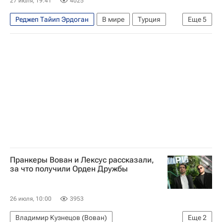
27 июля, 19:41
4025
Реджеп Тайип Эрдоган
В мире
Турция
Еще
5
F-35
США
Израиль
Биньямин Нетаньяху
Дональд Трамп
Пранкеры Вован и Лексус рассказали,
за что получили Орден Дружбы
26 июля, 10:00
3953
Владимир Кузнецов (Вован)
Еще
2