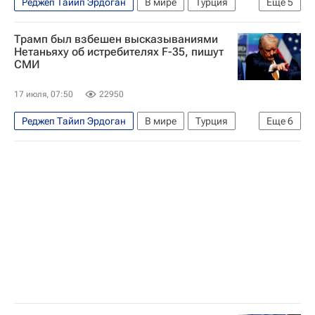
Реджеп Тайип Эрдоган
В мире
Турция
Еще
5
Брюссель
Кипр
Евросоюз
БРИКС
Трамп был взбешен высказываниями
ШОС
Нетаньяху об истребителях F-35, пишут
СМИ
17 июля, 07:50
22950
Реджеп Тайип Эрдоган
В мире
Турция
Еще
6
Вашингтон (штат)
США
Дональд Трамп
F-35
Саммит НАТО
Военная операция США и Израиля против Ирана