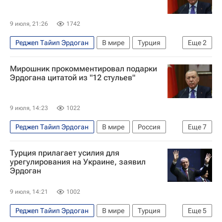
Военная операция США и Израиля против Ирана
9 июля, 21:26
1742
Реджеп Тайип Эрдоган
В мире
Турция
Еще
2
Украина
Россия
Мирошник прокомментировал подарки
Эрдогана цитатой из "12 стульев"
9 июля, 14:23
1022
Реджеп Тайип Эрдоган
В мире
Россия
Еще
7
Турция
Анкара (провинция)
Турция прилагает усилия для
Родион Мирошник
Урсула фон дер Ляйен
урегулирования на Украине, заявил
Эрдоган
НАТО
Politico
Еврокомиссия
9 июля, 14:21
1002
Реджеп Тайип Эрдоган
В мире
Турция
Еще
5