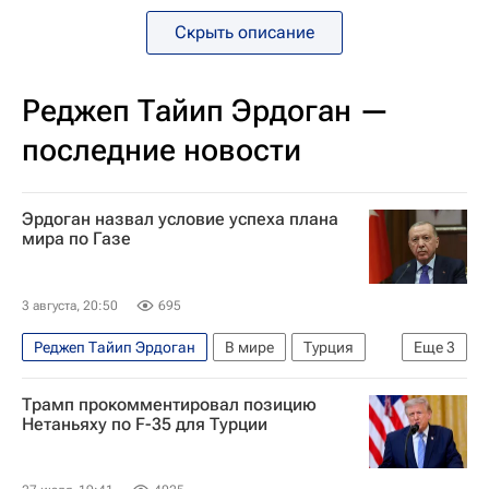
Скрыть описание
Реджеп Тайип Эрдоган —
последние новости
Эрдоган назвал условие успеха плана
мира по Газе
3 августа, 20:50
695
Реджеп Тайип Эрдоган
В мире
Турция
Еще
3
Саудовская Аравия
ХАМАС
Сектор Газа
Трамп прокомментировал позицию
Нетаньяху по F-35 для Турции