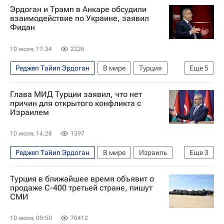
Эрдоган и Трамп в Анкаре обсудили
Дмитрий Песков
Дональд Трамп
взаимодействие по Украине, заявил
Фидан
С-400 «Триумф»
F-35
Саммит НАТО
10 июля, 17:34
2226
Реджеп Тайип Эрдоган
В мире
Турция
Еще
5
Украина
Анкара (провинция)
Глава МИД Турции заявил, что нет
Дональд Трамп
Хакан Фидан
причин для открытого конфликта с
Израилем
Саммит НАТО
10 июля, 14:28
1397
Реджеп Тайип Эрдоган
В мире
Израиль
Еще
3
Турция
Хакан Фидан
Биньямин Нетаньяху
Турция в ближайшее время объявит о
продаже С-400 третьей стране, пишут
СМИ
10 июля, 09:50
70412