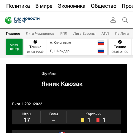
Политика
В мире
Экономика
Общество
Про
Главное
Лига Чемпионов
РПЛ
Лига Европы
АПЛ
Ла Лига
А. Калинская
Матч-
Теннис
Теннис
центр
Д. Шнайдер
06.08 19:30
06.08 21:00
Футбол
Янник Каюзак
Лига 1
2021/2022
Игры
Голы
Карточки
17
–
1
1