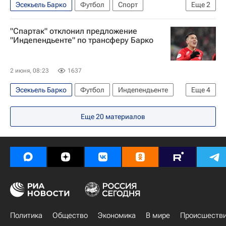
Эсекьель Барко
Футбол
Спорт
Еще
2
Спартак Москва
Кубок России по футболу
"Спартак" отклонил предложение
"Индепендьенте" по трансферу Барко
2 июня, 08:23
1637
Эсекьель Барко
Футбол
Индепендьенте
Еще
4
Спартак Москва
Еще
20
материалов
РПЛ 2026-2027 (Чемпионат России по футболу)
Трансферы
Трансферы в РПЛ
Политика
Общество
Экономика
В мире
Происшеств