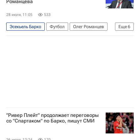
Романцева
28 июля, 11:05
533
Эсекьель Барко
Футбол
Олег Романцев
Еще
6
Александр Жуков
Госдума РФ
Спартак Москва
Родина (Москва)
Индепендьенте
РПЛ 2026-2027 (Чемпионат России по футболу)
"Ривер Плейт" продолжает переговоры
со "Спартаком" по Барко, пишут СМИ
26 июля, 12:24
170