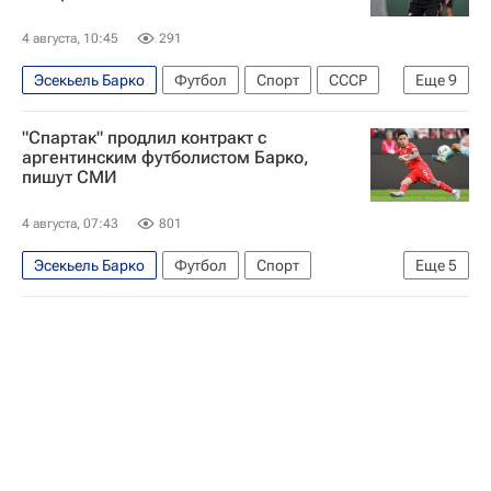
4 августа, 10:45
291
Эсекьель Барко
Футбол
Спорт
СССР
Еще
9
Россия
Аргентина
Евгений Ловчев
"Спартак" продлил контракт с
Карлос Карседо
Спартак Москва
аргентинским футболистом Барко,
пишут СМИ
Ривер Плейт
Родина (Москва)
РПЛ 2026-2027 (Чемпионат России по футболу)
4 августа, 07:43
801
Кубок России по футболу
Эсекьель Барко
Футбол
Спорт
Еще
5
Аргентина
Спартак Москва
Ривер Плейт
Индепендьенте
Кубок России по футболу