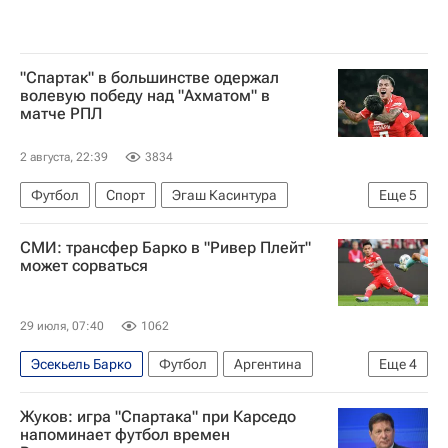
"Спартак" в большинстве одержал
волевую победу над "Ахматом" в
матче РПЛ
2 августа, 22:39
3834
Футбол
Спорт
Эгаш Касинтура
Еще
5
Кристофер Ву
Александр Максименко
СМИ: трансфер Барко в "Ривер Плейт"
Спартак Москва
Ахмат
может сорваться
РПЛ 2026-2027 (Чемпионат России по футболу)
29 июля, 07:40
1062
Эсекьель Барко
Футбол
Аргентина
Еще
4
Ривер Плейт
Спартак Москва
Жуков: игра "Спартака" при Карседо
Индепендьенте
Кубок России по футболу
напоминает футбол времен