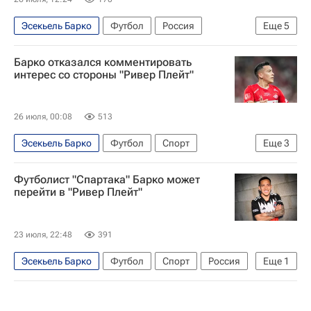
Эсекьель Барко
Футбол
Россия
Еще
5
Аргентина
Ривер Плейт
Спартак Москва
Барко отказался комментировать
Спорт
Родина (Москва)
интерес со стороны "Ривер Плейт"
26 июля, 00:08
513
Эсекьель Барко
Футбол
Спорт
Еще
3
Ривер Плейт
Спартак Москва
Футболист "Спартака" Барко может
РПЛ 2026-2027 (Чемпионат России по футболу)
перейти в "Ривер Плейт"
23 июля, 22:48
391
Эсекьель Барко
Футбол
Спорт
Россия
Еще
1
Аргентина