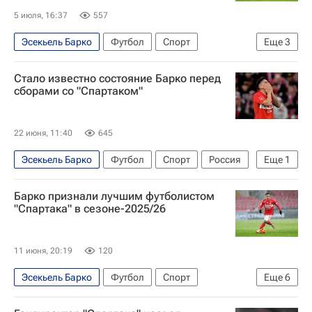
5 июля, 16:37
557
Эсекьель Барко
Футбол
Спорт
Еще
3
Спартак Москва
Индепендьенте
Стало известно состояние Барко перед
Ривер Плейт
сборами со "Спартаком"
22 июня, 11:40
645
Эсекьель Барко
Футбол
Спорт
Россия
Еще
1
Федеральное медико-биологическое агентство (ФМБА России)
Барко признали лучшим футболистом
"Спартака" в сезоне-2025/26
11 июня, 20:19
120
Эсекьель Барко
Футбол
Спорт
Еще
6
Чемпионат Испании по футболу