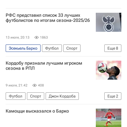
РФС представил список 33 лучших
футболистов по итогам сезона-2025/26
13 июля, 20:13
1863
Эсекьель Барко
Футбол
Спорт
Еще
8
Российский футбольный союз (РФС)
Кордобу признали лучшим игроком
Станислав Агкацев
Денис Адамов
сезона в РПЛ
Краснодар
ПФК ЦСКА
РПЛ 2026-2027 (Чемпионат России по футболу)
9 июля, 21:42
408
Зенит
Максим Бориско
Футбол
Спорт
Джон Кордоба
Еще
2
Краснодар
Камоцци высказался о Барко
РПЛ 2026-2027 (Чемпионат России по футболу)