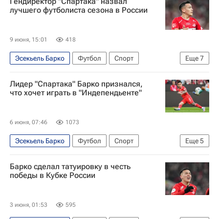
Гендиректор "Спартака" назвал
Пабло Солари
Руслан Литвинов
лучшего футболиста сезона в России
Жедсон Фернандеш
Спартак Москва
Ривер Плейт
9 июня, 15:01
418
Эсекьель Барко
Футбол
Спорт
Еще
7
Игорь Дмитриев
Лидер "Спартака" Барко признался,
Игорь Дмитриев (24.07.2004)
что хочет играть в "Индепендьенте"
Руслан Литвинов
Ривер Плейт
Спартак Москва
ПФК ЦСКА
6 июня, 07:46
1073
Роман Зобнин
Эсекьель Барко
Футбол
Спорт
Еще
5
Аргентина
Спартак Москва
Барко сделал татуировку в честь
Индепендьенте
Ривер Плейт
победы в Кубке России
Кубок России по футболу
3 июня, 01:53
595