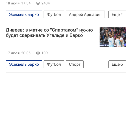
18 июля, 17:34
2434
Эсекьель Барко
Футбол
Андрей Аршавин
Еще
4
Зенит
Спартак Москва
Дивеев: в матче со "Спартаком" нужно
Александр Соболев
будет сдерживать Угальде и Барко
Суперкубок России по футболу
17 июля, 20:05
109
Эсекьель Барко
Футбол
Спорт
Еще
6
Манфред Угальде
Игорь Дивеев
Спартак Москва
Зенит
ПФК ЦСКА
Суперкубок России по футболу