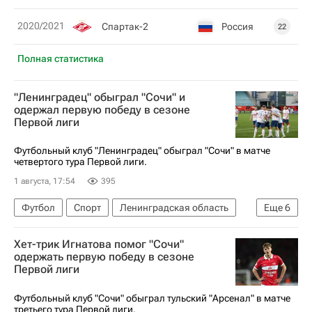
2020/2021
Спартак-2
Россия
22
Полная статистика
"Ленинградец" обыграл "Сочи" и
одержал первую победу в сезоне
Первой лиги
Футбольный клуб "Ленинградец" обыграл "Сочи" в матче
четвертого тура Первой лиги.
1 августа, 17:54
395
Футбол
Спорт
Ленинградская область
Еще
6
Первая лига
Артем Кулишев
Хет-трик Игнатова помог "Сочи"
Игорь Калинин
Даниил Родин
одержать первую победу в сезоне
Первой лиги
Ленинградец
Сочи
Футбольный клуб "Сочи" обыграл тульский "Арсенал" в матче
третьего тура Первой лиги.