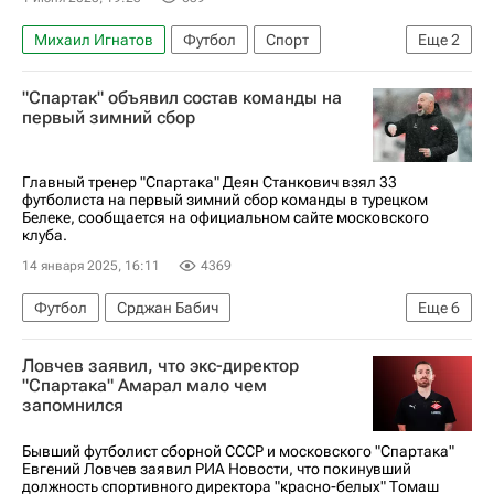
Михаил Игнатов
Футбол
Спорт
Еще
2
Спартак Москва
"Спартак" объявил состав команды на
РПЛ 2026-2027 (Чемпионат России по футболу)
первый зимний сбор
Главный тренер "Спартака" Деян Станкович взял 33
футболиста на первый зимний сбор команды в турецком
Белеке, сообщается на официальном сайте московского
клуба.
14 января 2025, 16:11
4369
Футбол
Срджан Бабич
Еще
6
Александр Селихов
Александр Довбня
Ловчев заявил, что экс-директор
Спартак Москва
Торпедо (Москва)
Спорт
"Спартака" Амарал мало чем
запомнился
РПЛ 2026-2027 (Чемпионат России по футболу)
Бывший футболист сборной СССР и московского "Спартака"
Евгений Ловчев заявил РИА Новости, что покинувший
должность спортивного директора "красно-белых" Томаш