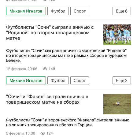
Михаил Игнатов
Футбол
Спорт
Еще
6
Турция
Белек
Антон Зиньковский
Футболисты "Сочи" сыграли вничью с
Актобе
Сочи
"Родиной" во втором товарищеском
матче
РПЛ 2026-2027 (Чемпионат России по футболу)
Футболисты "Сочи" сыграли вничью с московской "Родиной"
во втором товарищеском матче в рамках сборов в турецком
Белеке.
15 февраля, 20:06
140
Михаил Игнатов
Футбол
Спорт
Еще
2
Родина (Москва)
Сочи
"Сочи" и "Факел" сыграли вничью в
товарищеском матче на сборах
Футболисты "Сочи" и воронежского "Факела" сыграли вничью
на зимних тренировочных сборах в Турции.
5 февраля, 15:30
124