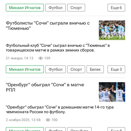
Михаил Игнатов
Футбол
Спорт
Еще
6
Захар Федоров
Вячеслав Якимов
Сочи
Футболисты "Сочи" сыграли вничью с
Факел
"Тюменью"
РПЛ 2026-2027 (Чемпионат России по футболу)
Первая лига
Футбольный клуб "Сочи" сыграл вничью с "Тюменью" в
товарищеском матче в рамках зимних сборов.
21 января, 14:13
109
Михаил Игнатов
Футбол
Спорт
Белек
Еще
3
Босния и Герцеговина
Руслан Болов
Сочи
"Оренбург" обыграл "Сочи" в матче
РПЛ
"Оренбург" обыграл "Сочи" в домашнем матче 14-го тура
чемпионата России по футболу.
2 ноября 2025, 13:58
700