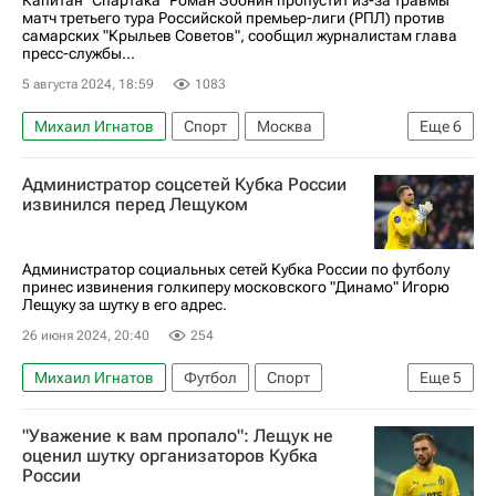
матч третьего тура Российской премьер-лиги (РПЛ) против
самарских "Крыльев Советов", сообщил журналистам глава
пресс-службы...
5 августа 2024, 18:59
1083
Михаил Игнатов
Спорт
Москва
Еще
6
Роман Зобнин
Алексис Дуарте
Администратор соцсетей Кубка России
Спартак Москва
Капитан
извинился перед Лещуком
Крылья Советов
Футбол
Администратор социальных сетей Кубка России по футболу
принес извинения голкиперу московского "Динамо" Игорю
Лещуку за шутку в его адрес.
26 июня 2024, 20:40
254
Михаил Игнатов
Футбол
Спорт
Еще
5
Россия
Александр Соболев
Игорь Лещук
"Уважение к вам пропало": Лещук не
Спартак Москва
Динамо Москва
оценил шутку организаторов Кубка
России