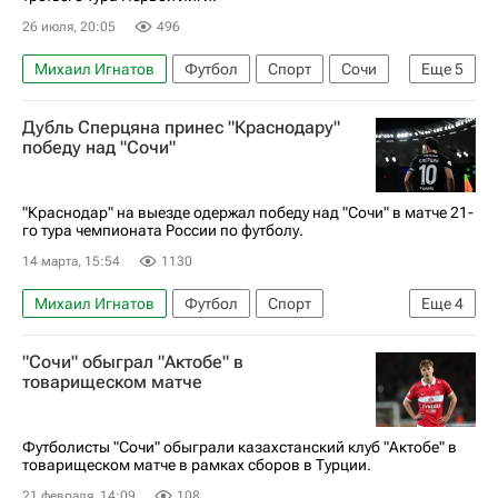
26 июля, 20:05
496
Михаил Игнатов
Футбол
Спорт
Сочи
Еще
5
Павел Мелешин
Арсенал (Лондон)
Сочи
Дубль Сперцяна принес "Краснодару"
Захар Федоров
Первая лига
победу над "Сочи"
"Краснодар" на выезде одержал победу над "Сочи" в матче 21-
го тура чемпионата России по футболу.
14 марта, 15:54
1130
Михаил Игнатов
Футбол
Спорт
Еще
4
Эдуард Сперцян
"Сочи" обыграл "Актобе" в
РПЛ 2026-2027 (Чемпионат России по футболу)
товарищеском матче
Сочи
Краснодар
Футболисты "Сочи" обыграли казахстанский клуб "Актобе" в
товарищеском матче в рамках сборов в Турции.
21 февраля, 14:09
108