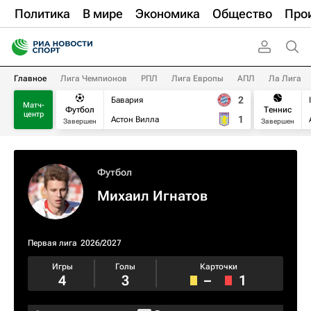
Политика
В мире
Экономика
Общество
Про
Главное
Лига Чемпионов
РПЛ
Лига Европы
АПЛ
Ла Лига
2
Бавария
Матч-
Футбол
Теннис
центр
1
Астон Вилла
Завершен
Завершен
Футбол
Михаил Игнатов
Первая лига
2026/2027
Игры
Голы
Карточки
4
3
–
1