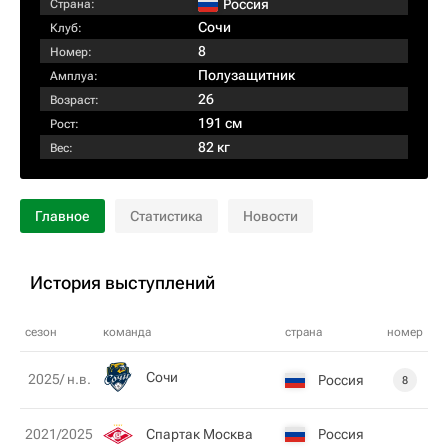
Россия
Страна:
Сочи
Клуб:
8
Номер:
Полузащитник
Амплуа:
26
Возраст:
191 см
Рост:
82 кг
Вес:
Главное
Статистика
Новости
История выступлений
сезон
команда
страна
номер
Сочи
2025/ н.в.
Россия
8
Спартак Москва
Россия
2021/2025