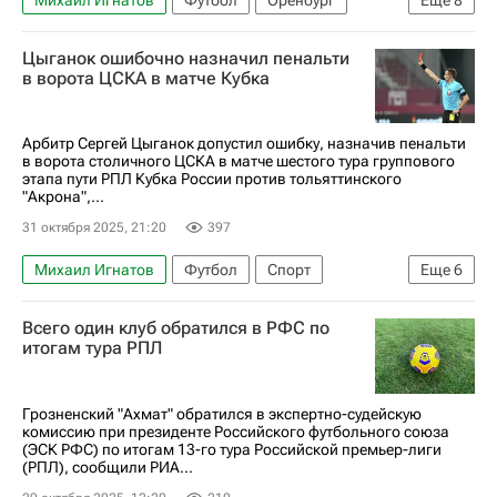
Михаил Игнатов
Футбол
Оренбург
Еще
8
Россия
Франсуа Камано
Цыганок ошибочно назначил пенальти
Ильдар Ахметзянов
Оренбург
в ворота ЦСКА в матче Кубка
Локомотив (Москва)
Сочи
РПЛ 2026-2027 (Чемпионат России по футболу)
Арбитр Сергей Цыганок допустил ошибку, назначив пенальти
в ворота столичного ЦСКА в матче шестого тура группового
Спорт
этапа пути РПЛ Кубка России против тольяттинского
"Акрона",...
31 октября 2025, 21:20
397
Михаил Игнатов
Футбол
Спорт
Еще
6
Владимир Ильин
ПФК ЦСКА
Всего один клуб обратился в РФС по
Акрон (Тольятти)
Динамо Москва
итогам тура РПЛ
РПЛ 2026-2027 (Чемпионат России по футболу)
Кубок России по футболу
Грозненский "Ахмат" обратился в экспертно-судейскую
комиссию при президенте Российского футбольного союза
(ЭСК РФС) по итогам 13-го тура Российской премьер-лиги
(РПЛ), сообщили РИА...