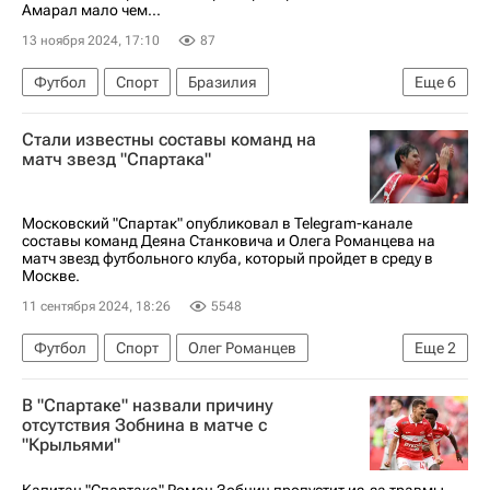
Амарал мало чем...
13 ноября 2024, 17:10
87
Футбол
Спорт
Бразилия
Еще
6
Томаш Амарал
Спартак Москва
Стали известны составы команд на
Евгений Ловчев
Бенфика
Зенит
матч звезд "Спартака"
Павел Мелешин
Московский "Спартак" опубликовал в Telegram-канале
составы команд Деяна Станковича и Олега Романцева на
матч звезд футбольного клуба, который пройдет в среду в
Москве.
11 сентября 2024, 18:26
5548
Футбол
Спорт
Олег Романцев
Еще
2
ХК Спартак (Москва)
В "Спартаке" назвали причину
РПЛ 2026-2027 (Чемпионат России по футболу)
отсутствия Зобнина в матче с
"Крыльями"
Капитан "Спартака" Роман Зобнин пропустит из-за травмы