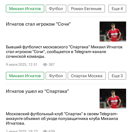
Михаил Игнатов
Футбол
Роман Евгеньев
Еще
4
Никита Чернов
Сочи
Крылья Советов
Игнатов стал игроком "Сочи"
Кубок России по футболу
Бывший футболист московского "Спартака" Михаил Игнатов
стал игроком "Сочи", сообщается в Telegram-канале
сочинской команды.
9 июля 2025, 12:51
387
Михаил Игнатов
Футбол
Спартак Москва
Еще
3
Сочи
Трансферы
Трансферы в РПЛ
Игнатов ушел из "Спартака"
Московский футбольный клуб "Спартак" в своем Telegram-
аккаунте объявил об уходе полузащитника клуба Михаила
Игнатова.
1 июня 2025, 19:23
639