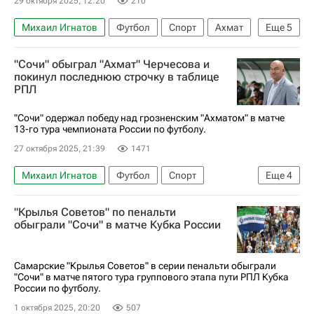
29 октября 2025, 12:20
210
Михаил Игнатов
Футбол
Спорт
Ахмат
Еще
5
Сочи
"Сочи" обыграл "Ахмат" Черчесова и
РПЛ 2026-2027 (Чемпионат России по футболу)
покинул последнюю строчку в таблице
РПЛ
Российский футбольный союз (РФС)
Гиорги Шелия
Владимир Ильин
"Сочи" одержал победу над грозненским "Ахматом" в матче
13-го тура чемпионата России по футболу.
27 октября 2025, 21:39
1471
Михаил Игнатов
Футбол
Спорт
Еще
4
Дмитрий Васильев
Сочи
Ахмат
"Крылья Советов" по пенальти
РПЛ 2026-2027 (Чемпионат России по футболу)
обыграли "Сочи" в матче Кубка России
Самарские "Крылья Советов" в серии пенальти обыграли
"Сочи" в матче пятого тура группового этапа пути РПЛ Кубка
России по футболу.
1 октября 2025, 20:20
507