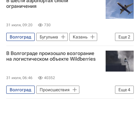
В шести аэропортах сняли
Вооруженные силы Украины
ограничения
Вайлдберриз (Wildberries)
Ozon
31 июля, 09:20
730
Волгоград
Бугульма
Казань
Еще
2
Федеральное агентство воздушного транспорта (Росавиация)
В Волгограде произошло возгорание
Безопасность
на логистическом объекте Wildberries
31 июля, 06:46
40352
Волгоград
Происшествия
Еще
4
Волгоградская область
Андрей Бочаров
Вайлдберриз (Wildberries)
Вооруженные силы Украины