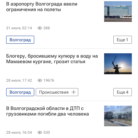
В аэропорту Волгограда ввели
Волгоградская область
ограничения на полеты
Вооруженные силы Украины
31 июля, 02:14
388
Волгоград
Еще
1
Федеральное агентство воздушного транспорта (Росавиация)
Блогеру, бросившему купюру в воду на
Мамаевом кургане, грозит статья
28 июля, 17:42
19676
Волгоград
Происшествия
Еще
4
Волгоградская область
В Волгоградской области в ДТП с
Александр Бастрыкин
грузовиками погибли два человека
Следственный комитет России (СК РФ)
Россия
28 июля, 16:54
530