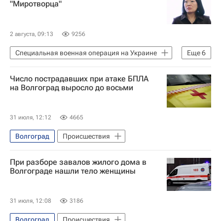
"Миротворца"
2 августа, 09:13
9256
Специальная военная операция на Украине
Еще
6
Россия
Число пострадавших при атаке БПЛА
Московская область (Подмосковье)
на Волгоград выросло до восьми
Санкт-Петербург
Татьяна Ким (Бакальчук)
31 июля, 12:12
4665
Вайлдберриз (Wildberries)
Волгоград
Происшествия
Следственный комитет России (СК РФ)
При разборе завалов жилого дома в
Волгограде нашли тело женщины
31 июля, 12:08
3186
Волгоград
Происшествия