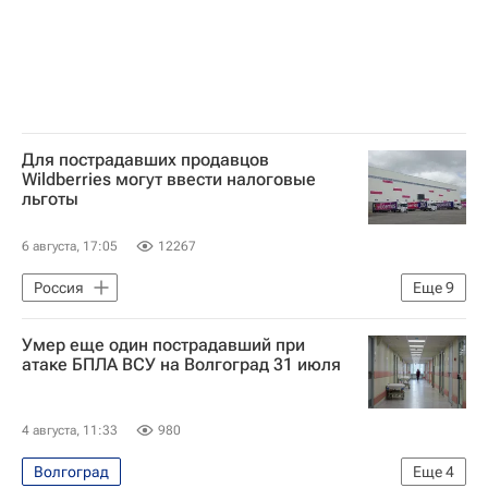
Для пострадавших продавцов
Wildberries могут ввести налоговые
льготы
6 августа, 17:05
12267
Россия
Еще
9
Московская область (Подмосковье)
Умер еще один пострадавший при
Санкт-Петербург
Алексей Сазанов
атаке БПЛА ВСУ на Волгоград 31 июля
Александр Новак
Вайлдберриз (Wildberries)
Экономика
4 августа, 11:33
980
Следственный комитет России (СК РФ)
Волгоград
Еще
4