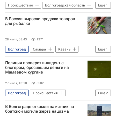
Происшествия
Волгоградская область
Еще
1
Министерство внутренних дел РФ (МВД России)
В России выросли продажи товаров
для рыбалки
28 июля, 08:43
1371
Волгоград
Самара
Казань
Еще
1
Федеральное агентство по рыболовству (Росрыболовство)
Полиция проверит инцидент с
блогером, бросившим деньги на
Мамаевом кургане
27 июля, 13:10
5502
Волгоград
Происшествия
Еще
2
Министерство внутренних дел РФ (МВД России)
В Волгограде открыли памятник на
Россия
братской могиле жертв нацизма