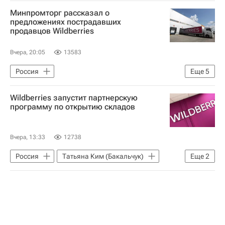
Минпромторг рассказал о
предложениях пострадавших
продавцов Wildberries
Вчера, 20:05
13583
Россия
Еще
5
Министерство промышленности и торговли РФ (Минпромторг России)
Wildberries запустит партнерскую
Вайлдберриз (Wildberries)
программу по открытию складов
Происшествия
Вооруженные силы Украины
Вчера, 13:33
12738
Экономика
Россия
Татьяна Ким (Бакальчук)
Еще
2
Вайлдберриз (Wildberries)
Экономика