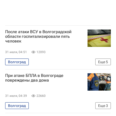
После атаки ВСУ в Волгоградской
области госпитализировали пять
человек
31 июля, 04:51
12093
Волгоград
Еще
5
Специальная военная операция на Украине
При атаке БПЛА в Волгограде
Происшествия
Волгоградская область
повреждены два дома
Андрей Бочаров
Вооруженные силы Украины
31 июля, 04:39
22660
Волгоград
Еще
3
Специальная военная операция на Украине