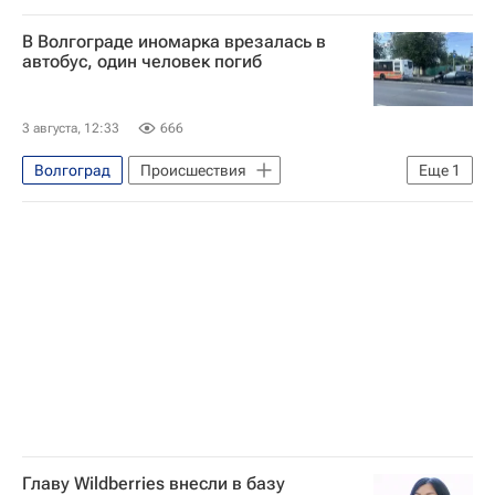
Татьяна Ким (Бакальчук)
Краснодар
Специальная военная операция на Украине
В Волгограде иномарка врезалась в
Андрей Бочаров
автобус, один человек погиб
Вооруженные силы Украины
Происшествия
3 августа, 12:33
666
Волгоград
Происшествия
Еще
1
Министерство внутренних дел РФ (МВД России)
Главу Wildberries внесли в базу