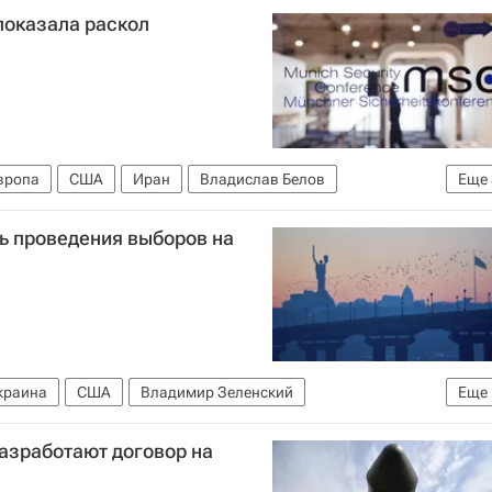
оказала раскол
вропа
США
Иран
Владислав Белов
Еще
й дискуссионный клуб "Валдай"
ь проведения выборов на
краина
США
Владимир Зеленский
Еще
луб "Валдай"
разработают договор на