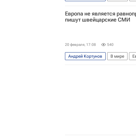
Служба внешней разведки Россий
Европа не является равно
Международный дискуссионный к
пишут швейцарские СМИ
20 февраля, 17:08
540
Андрей Кортунов
В мире
Е
Международный дискуссионный к