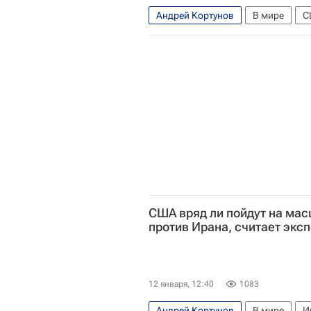
Андрей Кортунов
В мире
С
Стив Уиткофф
Международный 
Мирный план США по Украине
США вряд ли пойдут на ма
против Ирана, считает эксп
12 января, 12:40
1083
Андрей Кортунов
В мире
И