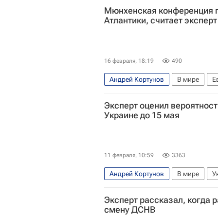
Мюнхенская конференция п
Атлантики, считает эксперт
16 февраля, 18:19
490
Андрей Кортунов
В мире
Е
Дональд Трамп
Международны
Эксперт оценил вероятност
Российская академия наук
Украине до 15 мая
11 февраля, 10:59
3363
Андрей Кортунов
В мире
У
Международный дискуссионный к
Эксперт рассказал, когда 
смену ДСНВ