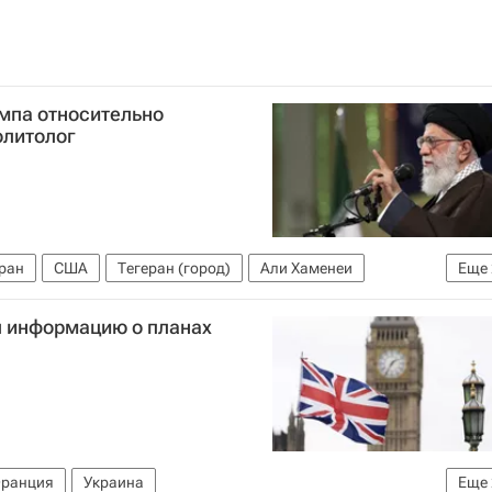
мпа относительно
олитолог
ран
США
Тегеран (город)
Али Хаменеи
Еще
овет по международным делам
 информацию о планах
ранция
Украина
Еще