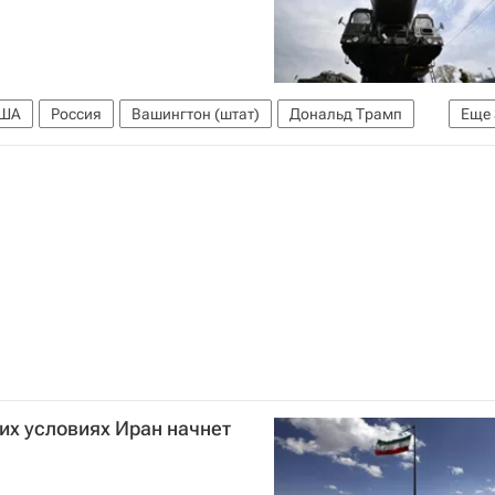
ША
Россия
Вашингтон (штат)
Дональд Трамп
Еще
й дискуссионный клуб "Валдай"
Договор СНВ-3
ких условиях Иран начнет