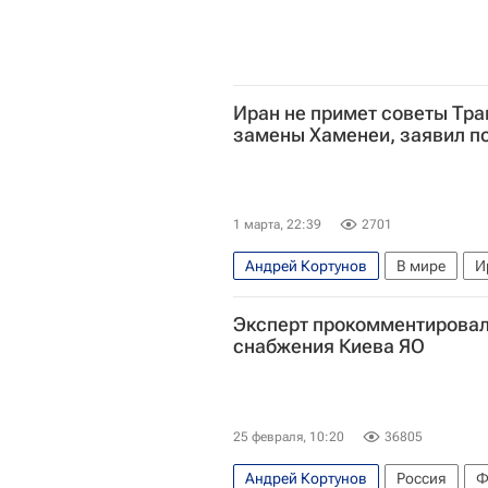
Иран не примет советы Тра
замены Хаменеи, заявил п
1 марта, 22:39
2701
Андрей Кортунов
В мире
И
Дональд Трамп
Российский с
Эксперт прокомментировал
снабжения Киева ЯО
25 февраля, 10:20
36805
Андрей Кортунов
Россия
Ф