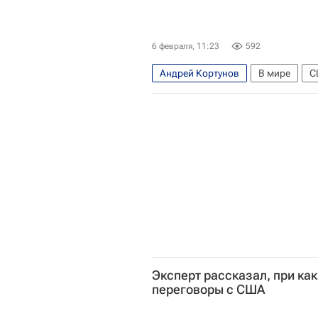
6 февраля, 11:23
592
Андрей Кортунов
В мире
С
Каролин Левитт
Международны
Эксперт рассказал, при ка
переговоры с США