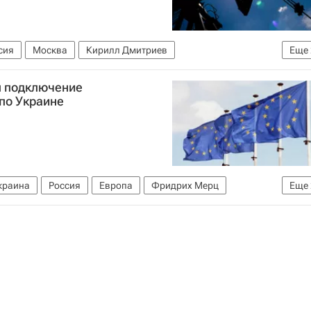
сия
Москва
Кирилл Дмитриев
Еще
луб "Валдай"
Российский фонд прямых инвестиций
л подключение
по Украине
краина
Россия
Европа
Фридрих Мерц
Еще
й дискуссионный клуб "Валдай"