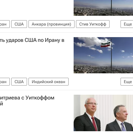
ран
США
Анкара (провинция)
Стив Уиткофф
Еще
й дискуссионный клуб "Валдай"
ть ударов США по Ирану в
ран
США
Индийский океан
Еще
луб "Валдай"
митриева с Уиткоффом
ий