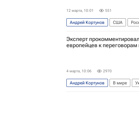
12 марта, 10:01
551
Андрей Кортунов
США
Рос
Международный дискуссионный к
Эксперт прокомментирова
европейцев к переговорам 
4 марта, 10:06
2970
Андрей Кортунов
В мире
У
Дональд Трамп
Международны