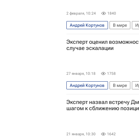
2 февраля, 10:24
1840
Андрей Кортунов
В мире
И
Дональд Трамп
Международны
Эксперт оценил возможнос
случае эскалации
27 января, 10:18
1758
Андрей Кортунов
В мире
И
Международный дискуссионный к
Эксперт назвал встречу Д
шагом к сближению позиц
21 января, 10:30
1642