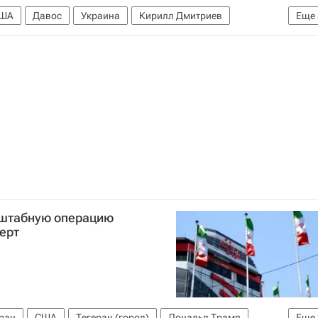
ША
Давос
Украина
Кирилл Дмитриев
Еще
дискуссионный клуб "Валдай"
сштабную операцию
ерт
ран
США
Тегеран (город)
Дональд Трамп
Еще