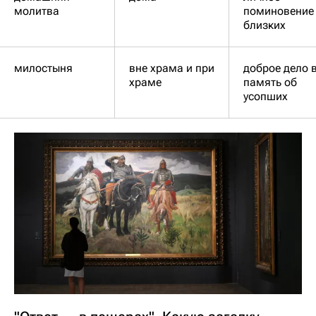
молитва
поминовение
близких
милостыня
вне храма и при
доброе дело 
храме
память об
усопших