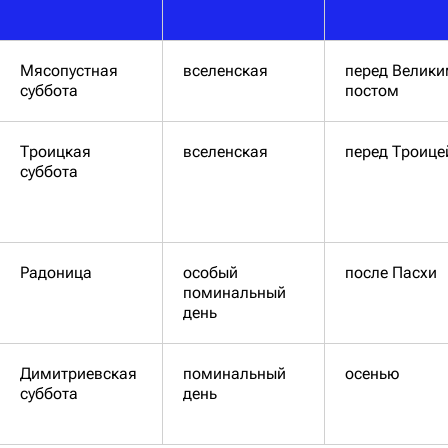
Мясопустная
вселенская
перед Велик
суббота
постом
Троицкая
вселенская
перед Троице
суббота
Радоница
особый
после Пасхи
поминальный
день
Димитриевская
поминальный
осенью
суббота
день