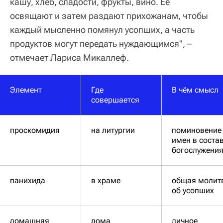
кашу, хлеб, сладости, фрукты, вино. Ее
освящают и затем раздают прихожанам, чтобы
каждый мысленно помянул усопших, а часть
продуктов могут передать нуждающимся", –
отмечает Лариса Микаллеф.
Элемент
Где
В чём смысл
совершается
проскомидия
на литургии
поминовение
имен в соста
богослужени
панихида
в храме
общая молит
об усопших
домашняя
дома
личное