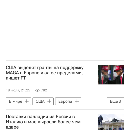
Международная федерация футбола (ФИФА)
ЧМ по футболу 2026
Майкл Олисе
Родри
Килиан Мбаппе
США выделят гранты на поддержку
MAGA в Европе и за ее пределами,
пишет FT
18 июля, 21:25
782
В мире
США
Европа
Еще
3
Восточная Европа
Дональд Трамп
Поставки палладия из России в
Евросоюз
Италию в мае выросли более чем
вдвое