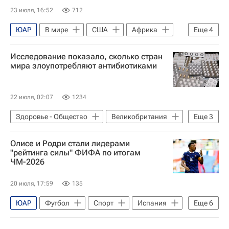
23 июля, 16:52
712
ЮАР
В мире
США
Африка
Еще
4
Дональд Трамп
Светлана Лукаш
Исследование показало, сколько стран
Большая двадцатка
ООН
мира злоупотребляют антибиотиками
22 июля, 02:07
1234
Здоровье - Общество
Великобритания
Еще
3
США
Индия
ВОЗ
Олисе и Родри стали лидерами
"рейтинга силы" ФИФА по итогам
ЧМ-2026
20 июля, 17:59
135
ЮАР
Футбол
Спорт
Испания
Еще
6
Франция