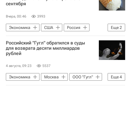
сентября
Вчера, 00:46
3993
Экономика
США
Россия
Еще
2
Китай
В мире
Российский "Гугл" обратился в суды
для возврата десяти миллиардов
рублей
4 августа, 09:23
5537
Экономика
Москва
ООО "Гугл"
Еще
4
Google
Девятый арбитражный апелляционный суд
Испания
Франция