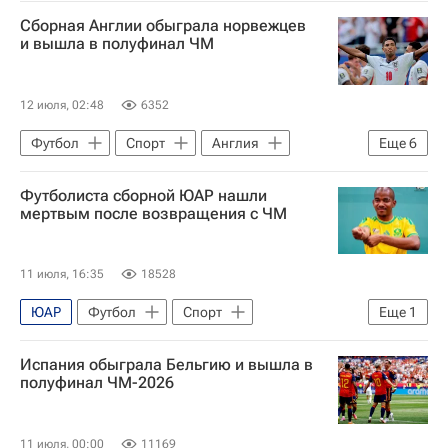
Швейцария
ЧМ по футболу 2026
Сборная Англии обыграла норвежцев
Алексис Макаллистер
Дан Ндойе
и вышла в полуфинал ЧМ
Хулиан Альварес
США
12 июля, 02:48
6352
Футбол
Спорт
Англия
Еще
6
ЧМ по футболу 2026
Футболиста сборной ЮАР нашли
Андреас Шельдеруп
Джордан Пикфорд
мертвым после возвращения с ЧМ
Джуд Беллингем
США
Норвегия
11 июля, 16:35
18528
ЮАР
Футбол
Спорт
Еще
1
ЧМ по футболу 2026
Испания обыграла Бельгию и вышла в
полуфинал ЧМ-2026
11 июля, 00:00
11169