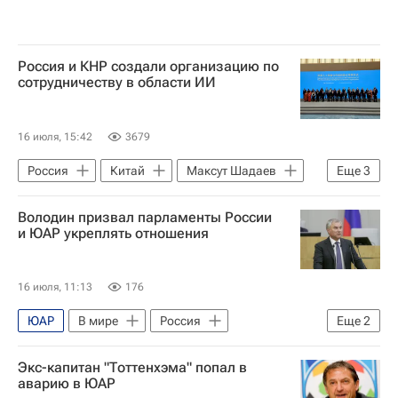
Россия и КНР создали организацию по
сотрудничеству в области ИИ
16 июля, 15:42
3679
Россия
Китай
Максут Шадаев
Еще
3
Ван И (политик)
Си Цзиньпин
Володин призвал парламенты России
В мире
и ЮАР укреплять отношения
16 июля, 11:13
176
ЮАР
В мире
Россия
Еще
2
Вячеслав Володин
Госдума РФ
Экс-капитан "Тоттенхэма" попал в
аварию в ЮАР