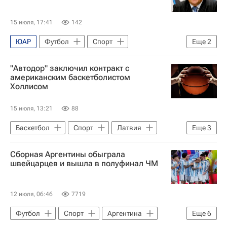
15 июля, 17:41
142
ЮАР
Футбол
Спорт
Еще
2
Тоттенхэм Хотспур
Англия
"Автодор" заключил контракт с
американским баскетболистом
Холлисом
15 июля, 13:21
88
Баскетбол
Спорт
Латвия
Еще
3
Германия
Доминикана
Автодор
Сборная Аргентины обыграла
швейцарцев и вышла в полуфинал ЧМ
12 июля, 06:46
7719
Футбол
Спорт
Аргентина
Еще
6