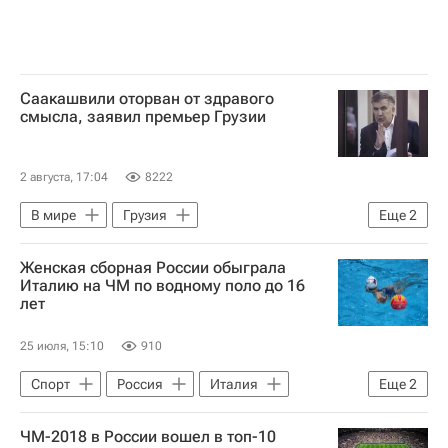
Саакашвили оторван от здравого
смысла, заявил премьер Грузии
2 августа, 17:04
8222
В мире
Грузия
Еще
2
Михаил Саакашвили
Женская сборная России обыграла
Ираклий Кобахидзе
Италию на ЧМ по водному поло до 16
лет
25 июля, 15:10
910
Спорт
Россия
Италия
Еще
2
Загреб
Водное поло
ЧМ-2018 в России вошел в топ-10