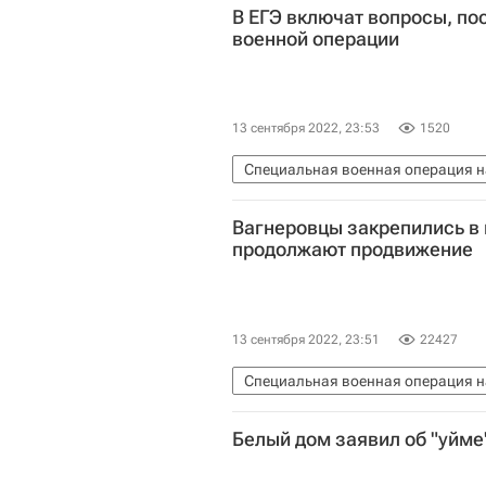
В ЕГЭ включат вопросы, п
военной операции
13 сентября 2022, 23:53
1520
Специальная военная операция н
Донбасс
Федеральная служба 
Вагнеровцы закрепились в
Единый государственный экзамен
продолжают продвижение
13 сентября 2022, 23:51
22427
Специальная военная операция н
Донецкая Народная Республика
Белый дом заявил об "уйме