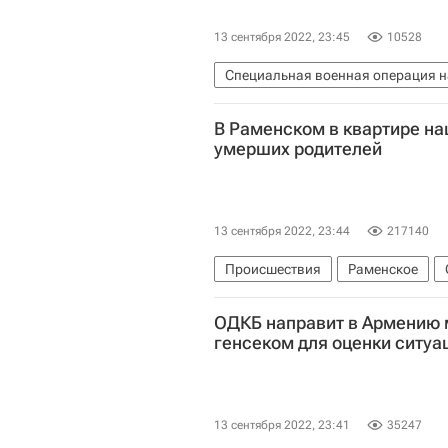
13 сентября 2022, 23:45
10528
Специальная военная операция н
Белгородская область
Брянск
В Раменском в квартире на
Следственный комитет России (С
умерших родителей
13 сентября 2022, 23:44
217140
Происшествия
Раменское
ОДКБ направит в Армению 
генсеком для оценки ситуа
13 сентября 2022, 23:41
35247