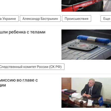
а Украине
Александр Бастрыкин
Происшествия
Еще
ая область
Россия
шли ребенка с телами
К РФ)
Следственный комитет России (СК РФ)
миссию во главе с
ции