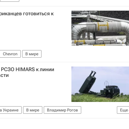
риканцев готовиться к
Chevron
В мире
и РСЗО HIMARS к линии
асти
а Украине
В мире
Владимир Рогов
Еще
а
Вооруженные силы Украины
РСЗО HIMARS