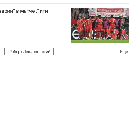
варии" в матче Лиги
я
Роберт Левандовский
Еще