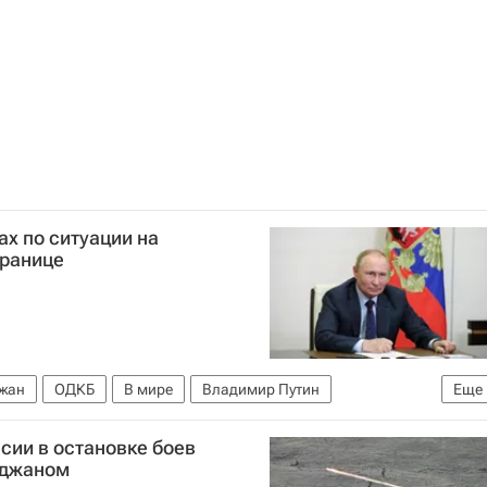
х по ситуации на
границе
жан
ОДКБ
В мире
Владимир Путин
Еще
ской границе
сии в остановке боев
йджаном