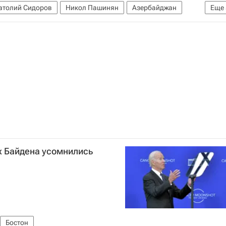
атолий Сидоров
Никол Пашинян
Азербайджан
Еще
Совет Безопасности ООН
ской границе
х Байдена усомнились
Бостон