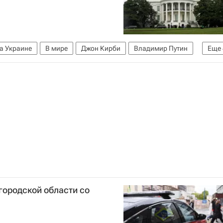
а Украине
В мире
Джон Кирби
Владимир Путин
Еще
Администрация президента США
городской области со