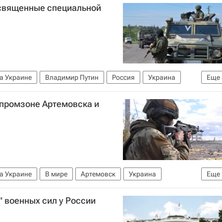
освященные специальной
а Украине
Владимир Путин
Россия
Украина
Еще
по надзору в сфере образования и науки (Рособрнадзор)
 промзоне Артемовска и
 (ЕГЭ)
а Украине
В мире
Артемовск
Украина
Еще
ЧВК "Вагнер"
" военных сил у России