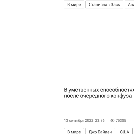
В мире
Станислав Зась
Ан
Ереван
Армения
ОДКБ
Ситуация на армяно-азербайджан
В умственных способностя
после очередного конфуза
13 сентября 2022, 23:36
75385
В мире
Джо Байден
США