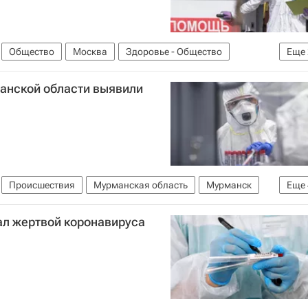
Общество
Москва
Здоровье - Общество
Еще
вирус в России
манской области выявили
Происшествия
Мурманская область
Мурманск
Еще
лужба войск национальной гвардии РФ (Росгвардия)
ал жертвой коронавируса
вирус в России