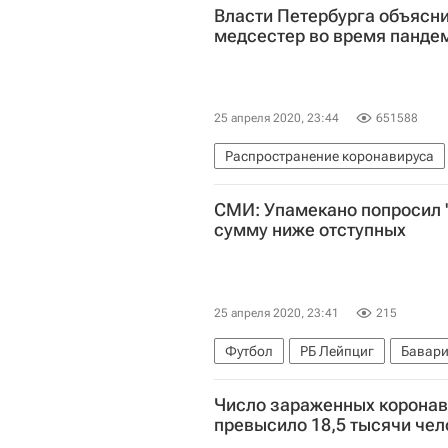
Власти Петербурга объясн
медсестер во время панде
25 апреля 2020, 23:44
651588
Распространение коронавируса
Коронавирус COVID-19
Корона
СМИ: Упамекано попросил "
сумму ниже отступных
25 апреля 2020, 23:41
215
Футбол
РБ Лейпциг
Бавар
Число зараженных коронав
превысило 18,5 тысячи чел