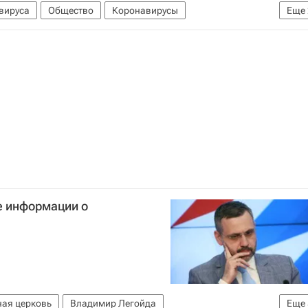
вируса
Общество
Коронавирусы
Еще
вирус в России
е информации о
ная церковь
Владимир Легойда
Еще