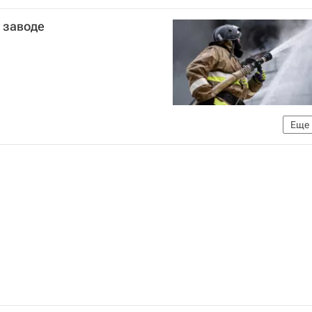
 РФ (Минобороны РФ)
 заводе
Российской Федерации (МИД РФ)
Сергей Лавров
ия
Воздушно-космические силы России
оронавирус COVID-19
Еще
МЧС России (Министерство РФ по делам гражданской обороны, чрезвычайным ситуациям и ликвидации последствий стихийных бедствий)