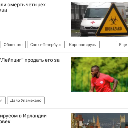
или смерть четырех
мии
Общество
Санкт-Петербург
Коронавирусы
Еще
вирус в России
Лейпциг" продать его за
ия
Дайо Упамекано
ирусом в Ирландии
овек