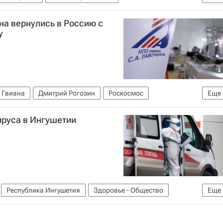
вирус в России
Религия
Религия
Telegram
а вернулись в Россию с
у
 Гвиана
Дмитрий Рогозин
Роскосмос
Еще
хлопков
ируса в Ингушетии
Республика Ингушетия
Здоровье - Общество
Еще
вирус в России