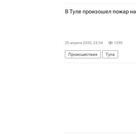
НАТО
Министерство обороны
В Туле произошел пожар на
Министерство иностранных дел 
Апулия
Фриули-Венеция-Джул
Луиджи Ди Майо
Россия
К
25 апреля 2020, 23:54
1295
Происшествия
Тула