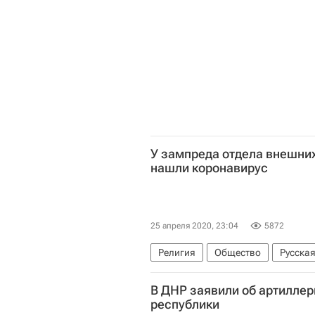
У зампреда отдела внешни
нашли коронавирус
25 апреля 2020, 23:04
5872
Религия
Общество
Русска
Отдел внешних церковных связей
В ДНР заявили об артилле
Коронавирус COVID-19
Корона
республики