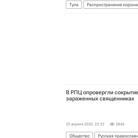
Тула
Распространение корона
Коронавирус COVID-19
Корона
В РПЦ опровергли сокрыти
зараженных священниках
25 апреля 2020, 23:22
2846
Общество
Русская православ