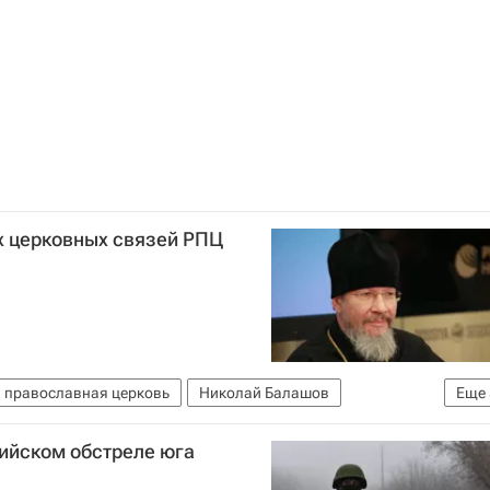
х церковных связей РПЦ
я православная церковь
Николай Балашов
Еще
 Московского Патриархата
Коронавирусы
рийском обстреле юга
вирус в России
Религия