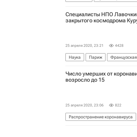
Коронавирус COVID-19
Корона
Специалисты НПО Лавочкин
закрытого космодрома Кур
25 апреля 2020, 23:21
4428
Наука
Париж
Французская
Космос - РИА Наука
Андрей О
Число умерших от коронав
возросло до 15
25 апреля 2020, 23:06
822
Распространение коронавируса
Коронавирус COVID-19
Корона