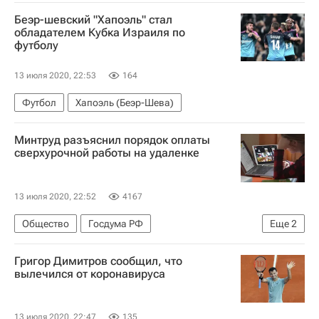
Александр Бастрыкин
Беэр-шевский "Хапоэль" стал
Следственный комитет России (СК РФ)
обладателем Кубка Израиля по
футболу
13 июля 2020, 22:53
164
Футбол
Хапоэль (Беэр-Шева)
Минтруд разъяснил порядок оплаты
сверхурочной работы на удаленке
13 июля 2020, 22:52
4167
Общество
Госдума РФ
Еще
2
Совет Федерации РФ
Удаленная работа
Григор Димитров сообщил, что
вылечился от коронавируса
13 июля 2020, 22:47
135