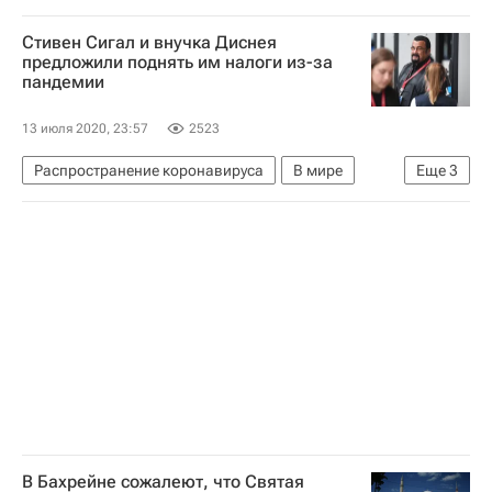
Военно-морские силы США
Стивен Сигал и внучка Диснея
предложили поднять им налоги из-за
пандемии
13 июля 2020, 23:57
2523
Распространение коронавируса
В мире
Еще
3
Уолт Дисней
Стивен Сигал
Коронавирус COVID-19
В Бахрейне сожалеют, что Святая