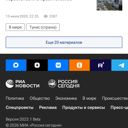
13 июля 2020, 22:35
2387
В мире
Тунис (страна)
Еще 20 материалов
Политика
Общество
Экономика
В мире
Происшеств
Спецпроекты
Реклама
Продукты и сервисы
Пресс-ц
Версия 2023.1 Beta
© 2026 МИА «Россия сегодня»