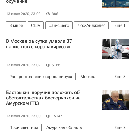
обучение
13 июля 2020, 23:03
886
В мире
США
Сан-Диего
Лос-Анджелес
Еще
1
Дональд Трамп
В Москве за сутки умерли 37
пациентов с коронавирусом
13 июля 2020, 23:02
5168
Распространение коронавируса
Москва
Еще
3
Здоровье - Общество
Коронавирус COVID-19
Бастрыкин поручил доложить об
Коронавирус в России
обстоятельствах беспорядков на
Амурском ГПЗ
13 июля 2020, 23:00
15147
Происшествия
Амурская область
Еще
2