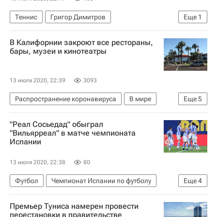
Теннис
Григор Димитров
Еще
1
Спорт в условиях пандемии коронавируса
В Калифорнии закроют все рестораны,
бары, музеи и кинотеатры
13 июля 2020, 22:39
3093
Распространение коронавируса
В мире
Еще
5
Калифорния
Коронавирусы
"Реал Сосьедад" обыграл
Коронавирус COVID-19
Новости - Туризм
"Вильярреал" в матче чемпионата
Испании
Туризм
13 июля 2020, 22:38
80
Футбол
Чемпионат Испании по футболу
Еще
4
Алавес
Реал Сосьедад
Хетафе
Премьер Туниса намерен провести
Вильярреал
перестановки в правительстве