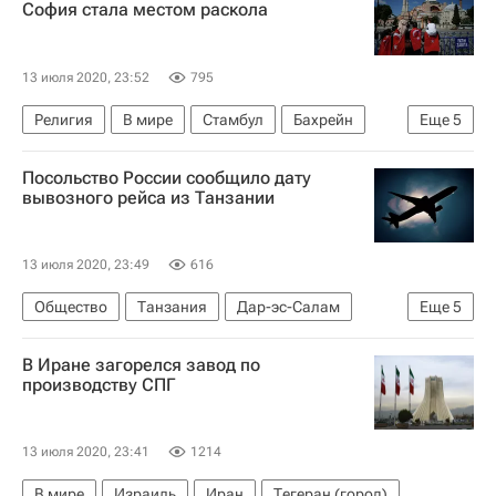
София стала местом раскола
13 июля 2020, 23:52
795
Религия
В мире
Стамбул
Бахрейн
Еще
5
Турция
ЮНЕСКО
Посольство России сообщило дату
Ситуация вокруг собора Святой Софии
вывозного рейса из Танзании
Собор Святой Софии в Турции
Религия
13 июля 2020, 23:49
616
Общество
Танзания
Дар-эс-Салам
Еще
5
Москва
Россия
Коронавирус COVID-19
В Иране загорелся завод по
Новости - Туризм
Туризм
производству СПГ
13 июля 2020, 23:41
1214
В мире
Израиль
Иран
Тегеран (город)