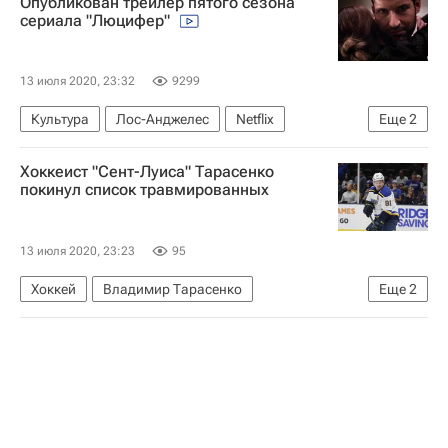
Опубликован трейлер пятого сезона
Джордж Флойд
сериала "Люцифер"
13 июля 2020, 23:32
9299
Культура
Лос-Анджелес
Netflix
Еще
2
Новости культуры
Кино
Хоккеист "Сент-Луиса" Тарасенко
покинул список травмированных
13 июля 2020, 23:23
95
Хоккей
Владимир Тарасенко
Еще
2
Национальная хоккейная лига (НХЛ)
Сент-Луис Блюз