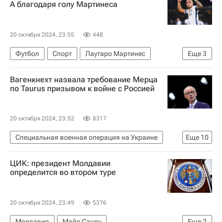
А благодаря голу Мартинеса
20 октября 2024, 23:55
448
Футбол
Спорт
Лаутаро Мартинес
Еще
3
Интер
Рома
Вагенкнехт назвала требование Мерца
Серия А 2026-2027 (Чемпионат Италии по футболу)
по Taurus призывом к войне с Россией
20 октября 2024, 23:52
8317
Специальная военная операция на Украине
Еще
10
В мире
Россия
Украина
Германия
ЦИК: президент Молдавии
Сара Вагенкнехт
Фридрих Мерц
определится во втором туре
Сергей Лавров
НАТО
ХДС/ХСС
Вооруженные силы Украины
20 октября 2024, 23:49
5376
Молдавия
Майя Санду
Еще
2