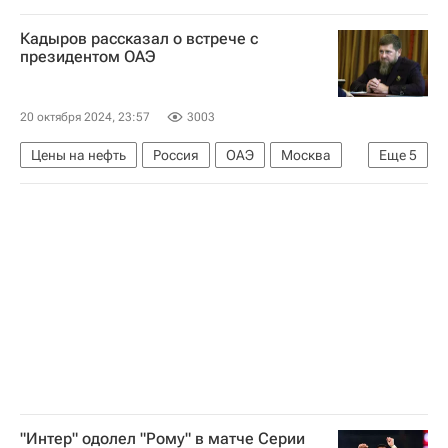
Обострение ситуации между Израилем и Хезболлой — 2024
Кадыров рассказал о встрече с
президентом ОАЭ
20 октября 2024, 23:57
3003
Цены на нефть
Россия
ОАЭ
Москва
Еще
5
Мухаммед бен Заид Аль Нахайян
Рамзан Кадыров
Владимир Путин
БРИКС
Саммит БРИКС в Казани в 2024 году
"Интер" одолел "Рому" в матче Серии