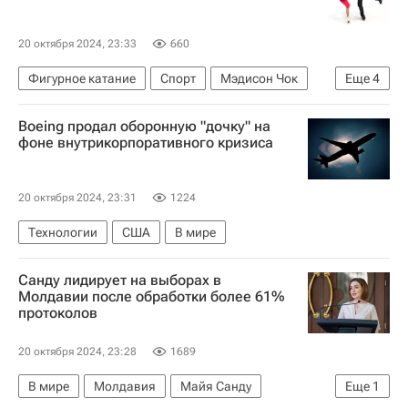
20 октября 2024, 23:33
660
Фигурное катание
Спорт
Мэдисон Чок
Еще
4
Международный союз конькобежцев (ISU)
Boeing продал оборонную "дочку" на
Диана Дэвис
фоне внутрикорпоративного кризиса
Гран-при по фигурному катанию
Глеб Смолкин
20 октября 2024, 23:31
1224
Технологии
США
В мире
Санду лидирует на выборах в
Молдавии после обработки более 61%
протоколов
20 октября 2024, 23:28
1689
В мире
Молдавия
Майя Санду
Еще
1