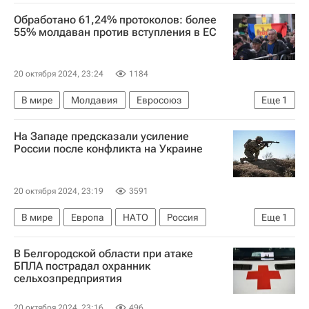
Выборы в Молдавии — 2024
Обработано 61,24% протоколов: более
55% молдаван против вступления в ЕС
20 октября 2024, 23:24
1184
В мире
Молдавия
Евросоюз
Еще
1
Выборы в Молдавии — 2024
На Западе предсказали усиление
России после конфликта на Украине
20 октября 2024, 23:19
3591
В мире
Европа
НАТО
Россия
Еще
1
Украина
В Белгородской области при атаке
БПЛА пострадал охранник
сельхозпредприятия
20 октября 2024, 23:16
496