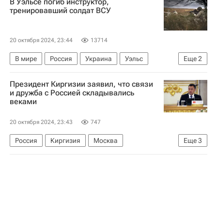
В Уэльсе погиб инструктор,
тренировавший солдат ВСУ
20 октября 2024, 23:44
13714
В мире
Россия
Украина
Уэльс
Еще
2
Сергей Лавров
НАТО
Президент Киргизии заявил, что связи
и дружба с Россией складывались
веками
20 октября 2024, 23:43
747
Россия
Киргизия
Москва
Еще
3
Акылбек Жапаров
Садыр Жапаров
Большой театр