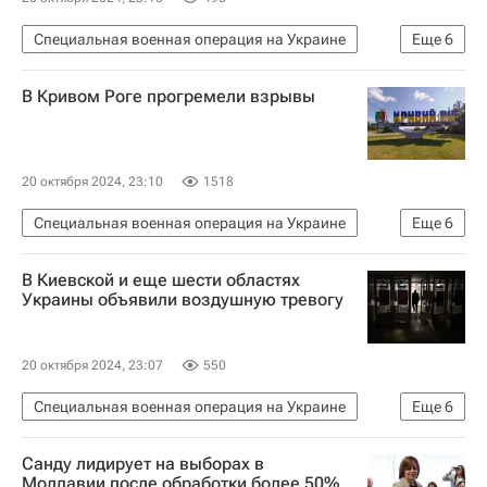
Специальная военная операция на Украине
Еще
6
Происшествия
Белгородская область
В Кривом Роге прогремели взрывы
Вячеслав Гладков
Украина
Вооруженные силы Украины
Шебекино
20 октября 2024, 23:10
1518
Специальная военная операция на Украине
Еще
6
В мире
Кривой Рог
Украина
В Киевской и еще шести областях
Вооруженные силы Украины
Украины объявили воздушную тревогу
Вооруженные силы РФ
Днепропетровская область
20 октября 2024, 23:07
550
Специальная военная операция на Украине
Еще
6
В мире
Николаевская область
Россия
Санду лидирует на выборах в
Украина
Дмитрий Песков
Молдавии после обработки более 50%