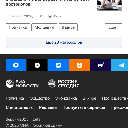
протоколов
Вооруженные силы Украины
20 октября 2024, 23:07
1967
Политика
Молдавия
В мире
Еще
1
Майя Санду
Еще 20 материалов
Политика
Общество
Экономика
В мире
Происшеств
Спецпроекты
Реклама
Продукты и сервисы
Пресс-ц
Версия 2023.1 Beta
© 2026 МИА «Россия сегодня»